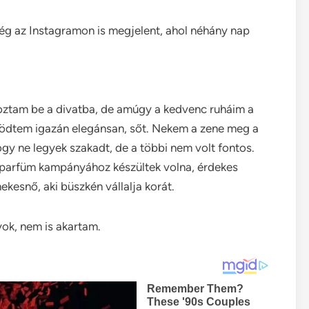
g az Instagramon is megjelent, ahol néhány nap
oztam be a divatba, de amúgy a kedvenc ruháim a
ködtem igazán elegánsan, sőt. Nekem a zene meg a
ogy ne legyek szakadt, de a többi nem volt fontos.
a parfüm kampányához készültek volna, érdekes
kesnő, aki büszkén vállalja korát.
ok, nem is akartam.