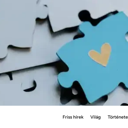
Friss hírek
Világ
Történet