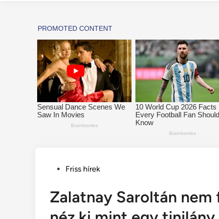
Posted
Friss hírek
in
Zalatnay Saroltán nem 
néz ki mint egy tinilány 👇𝐊𝐞́𝐩𝐞