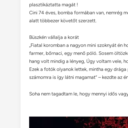
plasztikáztatta magát !
Cini 74 éves, bomba formában van, nemrég mé
alatt többezer követőt szerzett.
Büszkén vállalja a korát
„Fiatal koromban a nagyon mini szoknyát én h
farmer, bőrnaci, egy menő póló. Sosem öltöz
hang volt mindig a lényeg, Úgy voltam vele, h
Ezek a fotók olyanok lettek, mintha egy drág
számomra is így látni magamat” – kezdte az éne
Soha nem tagadtam le, hogy mennyi idős vagy