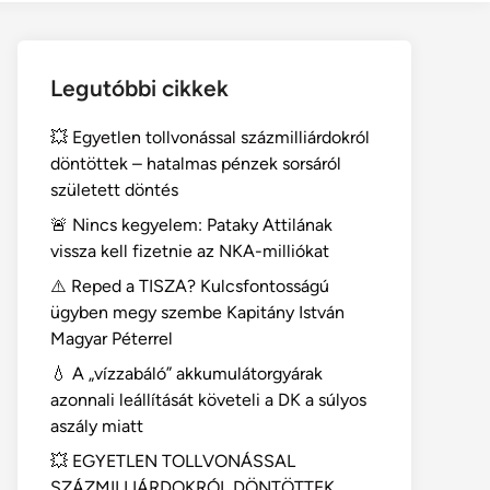
Legutóbbi cikkek
💥 Egyetlen tollvonással százmilliárdokról
döntöttek – hatalmas pénzek sorsáról
született döntés
🚨 Nincs kegyelem: Pataky Attilának
vissza kell fizetnie az NKA-milliókat
⚠️ Reped a TISZA? Kulcsfontosságú
ügyben megy szembe Kapitány István
Magyar Péterrel
💧 A „vízzabáló” akkumulátorgyárak
azonnali leállítását követeli a DK a súlyos
aszály miatt
💥 EGYETLEN TOLLVONÁSSAL
SZÁZMILLIÁRDOKRÓL DÖNTÖTTEK