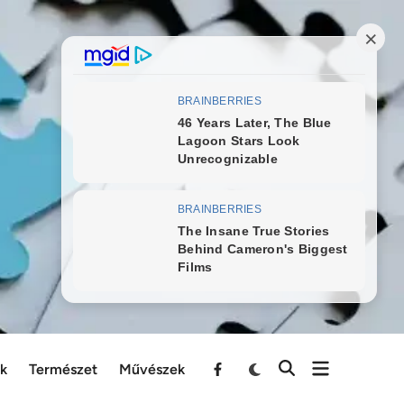
ek
Természet
Művészek
Menu
Item