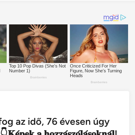
fog az idő, 76 évesen úgy
 𝐚 𝐡𝐨𝐳𝐳𝐚́𝐬𝐳𝐨́𝐥𝐚́𝐬𝐨𝐤𝐧𝐚́𝐥!