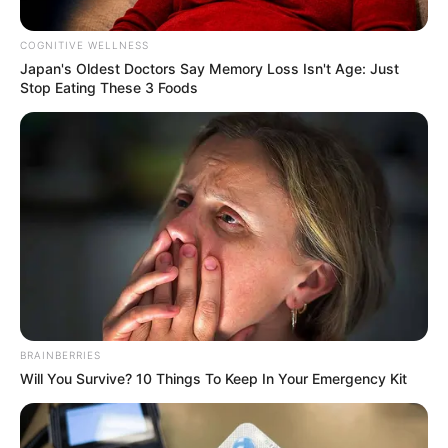
COGNITIVE WELLNESS
Posted
Friss hírek
Japan's Oldest Doctors Say Me​mory Lo​ss Isn't Age: Just
in
Stop Eating These 3 Foods
Magyar Péter MEGNYERTE!
Teljes a döbbenet az országban!
👇 Cikk a hozzászólásoknál >>>
by
Szerző
•
March 12, 2026
BRAINBERRIES
Will You Survive? 10 Things To Keep In Your Emergency Kit