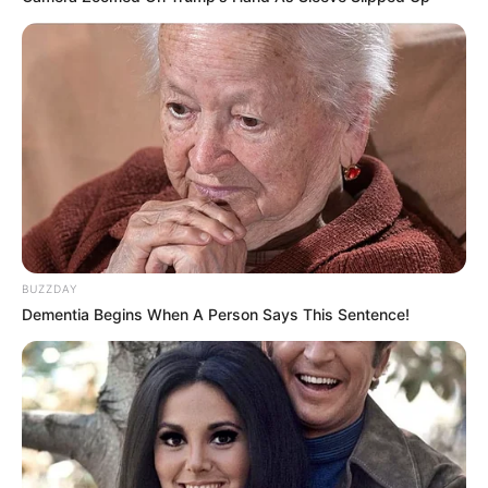
csinálná Magyar Péter a nyugdíjjal – ERRE végképp
senki nem számított!
Kedden olyan bejelentés hangzott el, amely
azonnal felkavarta a közéletet: Magyar Péter
nyilvánosan ismertette, hogyan alakítaná át a
nyugdíjrendszert a Tisza Párt, ha kormányra
kerülne. A program fókuszában a nyugdíjasok
mindennapjait közvetlenül érintő, kézzelfogható
BUZZDAY
változtatások állnak – több ponton olyan
Dementia Begins When A Person Says This Sentence!
megoldásokkal, amelyekre kevesen számítottak.
A bejelentésen Magyar Péter mellett Kármán
András, a párt gazdasági szakértője is részt vett,
aki hangsúlyozta: a tervezett lépések egy része
nemcsak az időseket segítené, hanem szélesebb