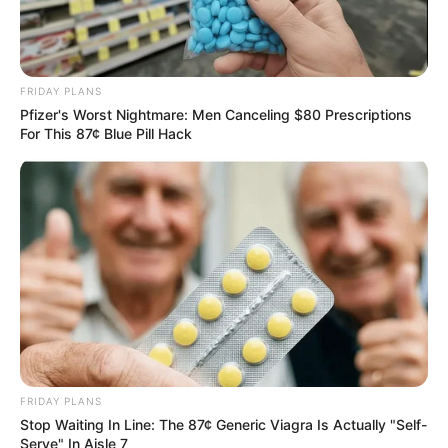
FRIDAY PLANS
Pfizer's Worst Nightmare: Men Canceling $80 Prescriptions
For This 87¢ Blue Pill Hack
FRIDAY PLANS
Stop Waiting In Line: The 87¢ Generic Viagra Is Actually "Self-
Serve" In Aisle 7