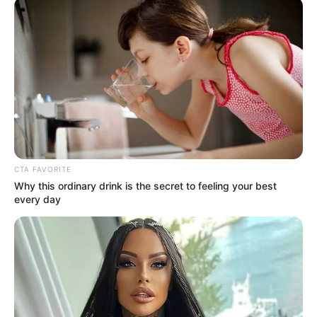
kormányra kerül. A bejelentés után egy biztos: a
nyugdíjrendszer jövőjéről szóló vita új szintre
lépett – és a most elhangzott tervek még sokáig
napirenden maradnak.
CTA FAVORITE
Why this ordinary drink is the secret to feeling your best
every day