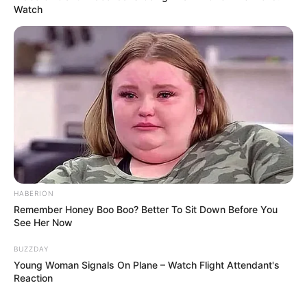
Watch
HABERION
Remember Honey Boo Boo? Better To Sit Down Before You
See Her Now
Gyógyszerek áfája: lenulláznák
A program egyik legerősebb pontja, hogy a
BUZZDAY
Young Woman Signals On Plane – Watch Flight Attendant's
vényköteles gyógyszerek teljesen áfamentessé
Reaction
válnának, ami azonnali megtakarítást jelentene a
rendszeresen gyógyszert szedő időseknek.