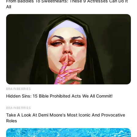
From Baddies To Sweethearts: These 9 Actresses Can Do It
All
BRAINBERRIES
Hidden Sins: 15 Bible Prohibited Acts We All Commit!
BRAINBERRIES
Take A Look At Demi Moore's Most Iconic And Provocative
Roles