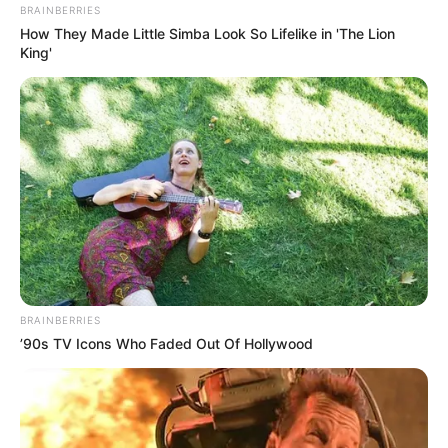
BRAINBERRIES
How They Made Little Simba Look So Lifelike in 'The Lion
King'
BRAINBERRIES
’90s TV Icons Who Faded Out Of Hollywood