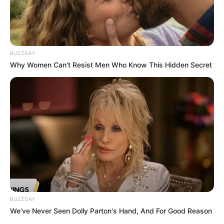
BUZZDAY
Why Women Can't Resist Men Who Know This Hidden Secret
BUZZDAY
We’ve Never Seen Dolly Parton's Hand, And For Good Reason