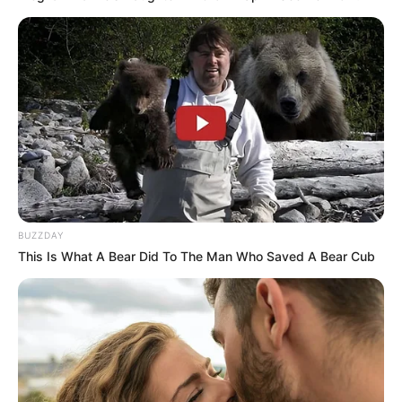
BUZZDAY
This Is What A Bear Did To The Man Who Saved A Bear Cub