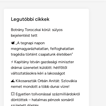
Legutóbbi cikkek
Botrány Toroczkai körül: súlyos
bejelentést tett
🕊️ „A tegnapi napon
megmagyarázhatatlan, felfoghatatlan
tragédia történt csapatunk életében”
⚡ Kapitány István gazdasági miniszter
drámai üzenetet küldött: hétfőtől
változtatásokra kéri a lakosságot
🌊 Kikosarazták Orbán Anitát: Szlovákia
nemet mondott a több dunai vízre!
💥 Egyetlen tollvonással százmilliárdokról
döntöttek – hatalmas pénzek sorsáról
született döntés