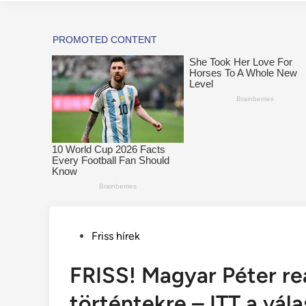
Posted
Friss hírek
in
FRISS! Magyar Péter re
történtekre – ITT a vála