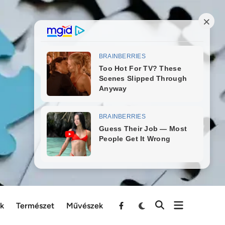
ek
Természet
Művészek
Menu
Item