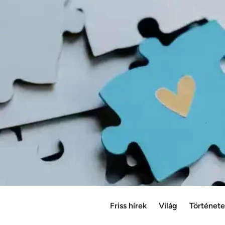
Friss hírek
Világ
Történet