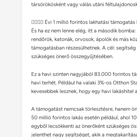
társörökösként vagy válás utáni féltulajdonosk
👮‍♀️👨‍⚕️ Évi 1 millió forintos lakhatási támog
És ha ez nem lenne elég, itt a második bomba:
rendőrök, katonák, orvosok, ápolók és más közti
támogatásban részesülhetnek. A cél: segítség a
szükséges önerő összegyűjtésében.
Ez a havi szinten nagyjából 83.000 forintos tá
havi terhét. Például ha valaki 3%-os Otthon Star
kevesebbek lesznek, hogy egy havi lakáshitel
A támogatást nemcsak törlesztésre, hanem öner
50 millió forintos lakás esetén például, ahol 1
egyből lecsökkenti az önerőként szükséges öss
jelenthet nagy segítséget, akik a megtakarítá