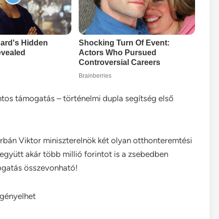
rintos támogatás – történelmi dupla segítség első
Orbán Viktor miniszterelnök két olyan otthonteremtési
gyütt akár több millió forintot is a zsebedben
mogatás összevonható!
igényelhet