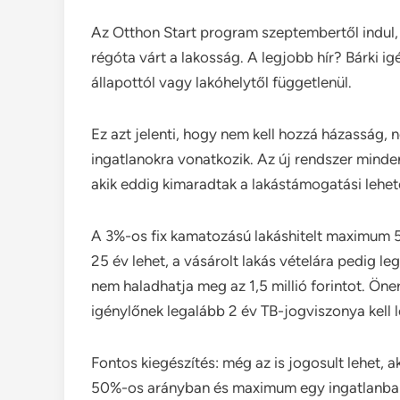
Az Otthon Start program szeptembertől indul, 
régóta várt a lakosság. A legjobb hír? Bárki igé
állapottól vagy lakóhelytől függetlenül.
Ez azt jelenti, hogy nem kell hozzá házasság, n
ingatlanokra vonatkozik. Az új rendszer minde
akik eddig kimaradtak a lakástámogatási lehe
A 3%-os fix kamatozású lakáshitelt maximum 50 
25 év lehet, a vásárolt lakás vételára pedig l
nem haladhatja meg az 1,5 millió forintot. Öne
igénylőnek legalább 2 év TB-jogviszonya kell 
Fontos kiegészítés: még az is jogosult lehet, 
50%-os arányban és maximum egy ingatlanban