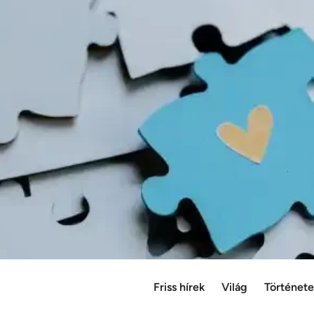
Friss hírek
Világ
Történet