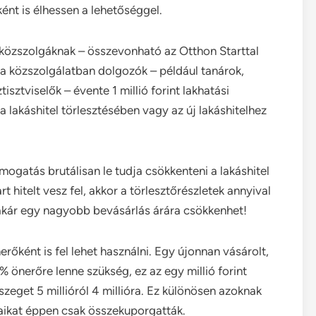
ént is élhessen a lehetőséggel.
atás közszolgáknak – összevonható az Otthon Starttal
 a közszolgálatban dolgozók – például tanárok,
sztviselők – évente 1 millió forint lakhatási
 lakáshitel törlesztésében vagy az új lakáshitelhez
mogatás brutálisan le tudja csökkenteni a lakáshitel
t hitelt vesz fel, akkor a törlesztőrészletek annyival
 akár egy nagyobb bevásárlás árára csökkenhet!
őként is fel lehet használni. Egy újonnan vásárolt,
0% önerőre lenne szükség, ez az egy millió forint
zeget 5 millióról 4 millióra. Ez különösen azoknak
saikat éppen csak összekuporgatták.