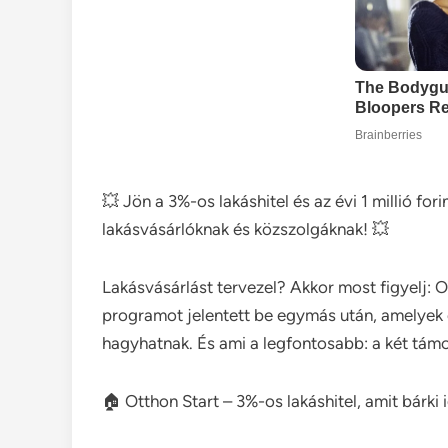
💥 Jön a 3%-os lakáshitel és az évi 1 millió fo
lakásvásárlóknak és közszolgáknak! 💥
Lakásvásárlást tervezel? Akkor most figyelj: 
programot jelentett be egymás után, amelyek e
hagyhatnak. És ami a legfontosabb: a két tá
🏠 Otthon Start – 3%-os lakáshitel, amit bárki 