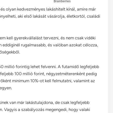
és olyan kedvezményes lakáshitelt kínál, amire már
nyelheti, aki első lakását vásárolja, életkortól, családi
em kell gyerekvállalást tervezni, és nem csak vidéki
n eddiginél rugalmasabb, és valóban azokat célozza,
tőségekből.
millió forintig lehet felvenni. A futamidő legfeljebb
egfeljebb 100 millió forint, négyzetméterenként pedig
rőként minimum 10%-ot kell felmutatni, valamint az
legyen.
akinek van már lakástulajdona, de csak legfeljebb
. Vagyis a szabályozás megengedi, hogy valaki