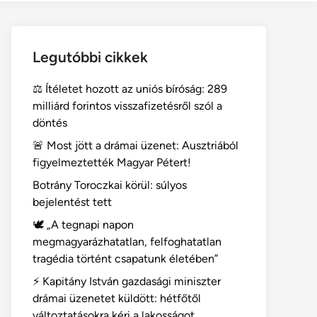
Legutóbbi cikkek
⚖️ Ítéletet hozott az uniós bíróság: 289
milliárd forintos visszafizetésről szól a
döntés
🚨 Most jött a drámai üzenet: Ausztriából
figyelmeztették Magyar Pétert!
Botrány Toroczkai körül: súlyos
bejelentést tett
🕊️ „A tegnapi napon
megmagyarázhatatlan, felfoghatatlan
tragédia történt csapatunk életében”
⚡ Kapitány István gazdasági miniszter
drámai üzenetet küldött: hétfőtől
változtatásokra kéri a lakosságot