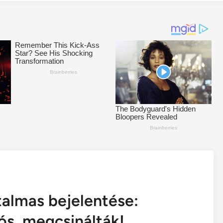
talmas bejelentése:
ós, megcsinálták!