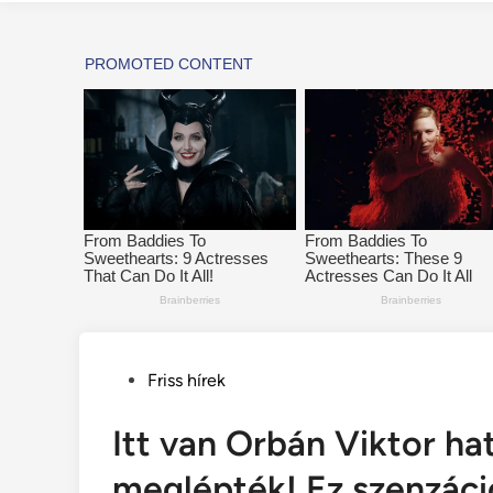
Posted
Friss hírek
in
Itt van Orbán Viktor ha
meglépték! Ez szenzáci