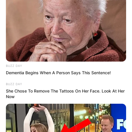
hogy bizonyos feltételek mellett
akár később is
kérheti a nyugdíja újraszámítását
, ami hosszú
távon jelentős plusz bevételt jelenthet. 📊💰
BUZZ DAY
Dementia Begins When A Person Says This Sentence!
BUZZ DAY
She Chose To Remove The Tattoos On Her Face. Look At Her
Now