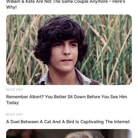
William & Kate Are Not The Same Couple Anymore – Here's
Why!
BUZZ DAY
Remember Albert? You Better Sit Down Before You See Him
Today
BUZZ DAY
A Duel Between A Cat And A Bird Is Captivating The Internet