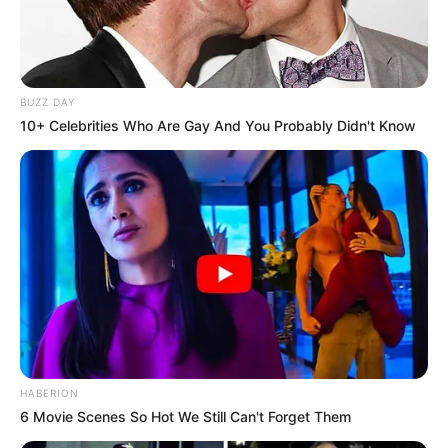
BUZZ DAY
10+ Celebrities Who Are Gay And You Probably Didn't Know
HABERION
6 Movie Scenes So Hot We Still Can't Forget Them