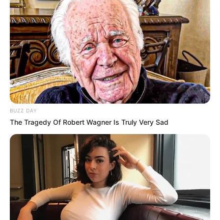
nyugdíjat – akár az eredeti kezdő időpontig
visszamenőleg –, ha:
a nyugdíj megállapításakor
jogszabálysértés
történt
, és emiatt az érintett az őt megilletőnél
alacsonyabb összeget kapott;
új tények vagy bizonyítékok
kerülnek elő,
amelyek a megállapításkor még nem voltak
BUZZ DAY
ismertek, de indokolják a magasabb összeg
The Tragedy Of Robert Wagner Is Truly Very Sad
megállapítását.
Fontos tudni, hogy ilyen esetekben a nyugdíjasnak
kell bizonyítania, hogy valóban történt hiba vagy új
körülmény merült fel.
Nem minden esetben lehetséges