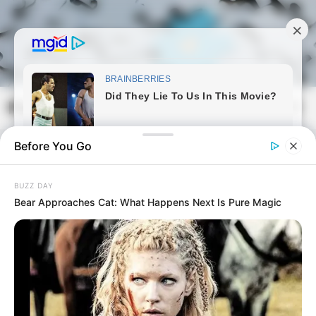
Skip
to
content
Magyarmozaik.com
Mai
Men
Before You Go
BUZZ DAY
Bear Approaches Cat: What Happens Next Is Pure Magic