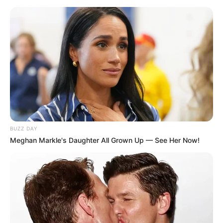
BUZZ DAY
Meghan Markle's Daughter All Grown Up — See Her Now!