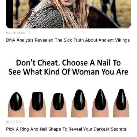
Posted
Friss hírek
in
Nyugdíj újraszámítása 2026 –
BRAINBERRIES
DNA Analysis Revealed The Sick Truth About Ancient Vikings
Ők kérhetik a nyugdíjuk ismételt
megállapítását!
by
Szerző
•
March 8, 2026
BUZZ DAY
Pick A Ring And Nail Shape To Reveal Your Darkest Secrets!