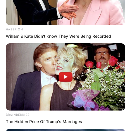
HABERION
William & Kate Didn't Know They Were Being Recorded
BRAINBERRIES
The Hidden Price Of Trump's Marriages