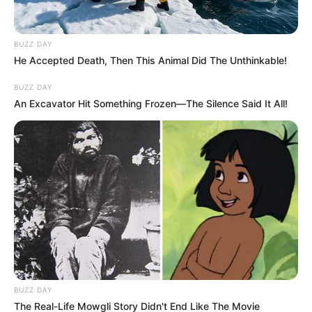
BUZZ DAY
He Accepted Death, Then This Animal Did The Unthinkable!
BUZZ DAY
An Excavator Hit Something Frozen—The Silence Said It All!
BUZZ DAY
The Real-Life Mowgli Story Didn't End Like The Movie