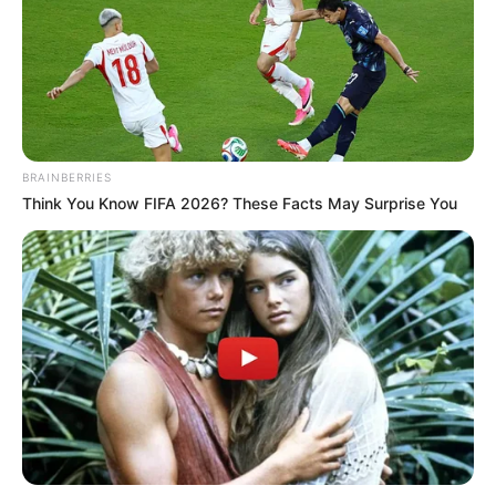
számtalan levelet kapott már civilektől különböző
teóriákkal. Volt, aki a túlvilágról kapott üzenetet
Fannitól, más pedig a sarki kisboltban látta. Amit
azonban ez a szakmérnök jelzett, majd szóban is
elmondott, még számára is elgondolkoztató volt.
BRAINBERRIES
Think You Know FIFA 2026? These Facts May Surprise You