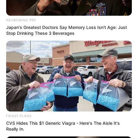
NEUROMIND PRO
Japan's Greatest Doctors Say Memory Loss Isn't Age: Just
Stop Drinking These 3 Beverages
FRIDAY PLANS
CVS Hides This $1 Generic Viagra - Here's The Aisle It's
Really In.