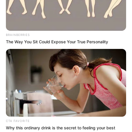
“Lehet, hogy végig ott volt a megoldás a szemünk
előtt, csak ilyen formában senki nem rakta össze az
információkat?” – úgy gondolja érdemes ezen
BRAINBERRIES
elgondolkozni, talán most megtalálható a víz alján
The Way You Sit Could Expose Your True Personality
a kenu, benne Fanni maradványaival.
CTA FAVORITE
Why this ordinary drink is the secret to feeling your best