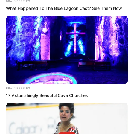
BRAINBERRIES
What Happened To The Blue Lagoon Cast? See Them Now
BRAINBERRIES
17 Astonishingly Beautiful Cave Churches
Az egykori valóságshow-szereplő 2017. november
20-án tűnt el. Holtteste a mai napig nem került elő.