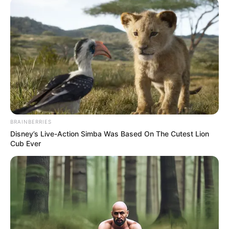
szavazhattak, sőt, néhányan odáig merészkedtek,
hogy azt állítsák, Gabiék vásárolt szavazatokkal
juthattak a következő adásba. Az énekesnő ezen
már meg sem lepődött.
BRAINBERRIES
Disney’s Live-Action Simba Was Based On The Cutest Lion
Cub Ever