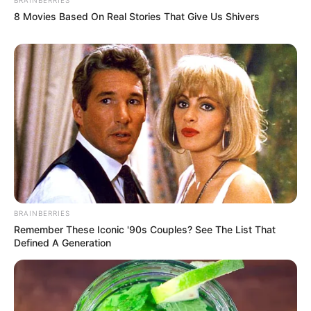
8 Movies Based On Real Stories That Give Us Shivers
– Annyira felszabadító volt, hogy tudtam, szurkol
nekem miközben táncolok – mondta elérzékenyülve
Gabi. – Persze, elfáradt és sírt, hogy nem akar
hazamenni, az én szívem ilyenkor meg megszakad…
Én is bőgtem hátul, de ilyenkor tényleg megszakad
a szívem. Nagyon sok erőt adott, hogy ott volt!
BRAINBERRIES
Remember These Iconic '90s Couples? See The List That
Defined A Generation