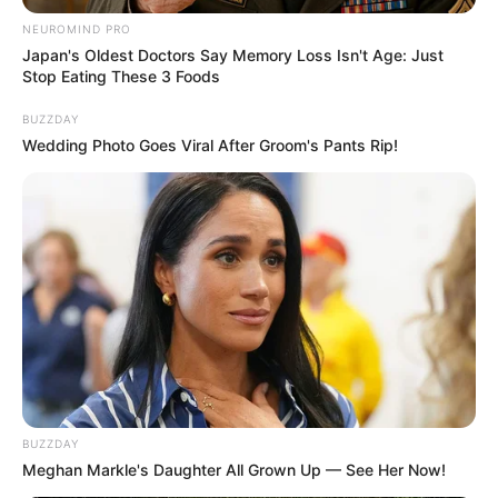
NEUROMIND PRO
Japan's Oldest Doctors Say Memory Loss Isn't Age: Just
Stop Eating These 3 Foods
BUZZDAY
Wedding Photo Goes Viral After Groom's Pants Rip!
BUZZDAY
Meghan Markle's Daughter All Grown Up — See Her Now!