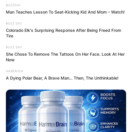
BUZZDAY
Man Teaches Lesson To Seat-Kicking Kid And Mom – Watch!
BUZZ DAY
Colorado Elk's Surprising Response After Being Freed From
Tire
BUZZ DAY
She Chose To Remove The Tattoos On Her Face. Look At Her
Now
HABERION
A Dying Polar Bear, A Brave Man… Then, The Unthinkable!