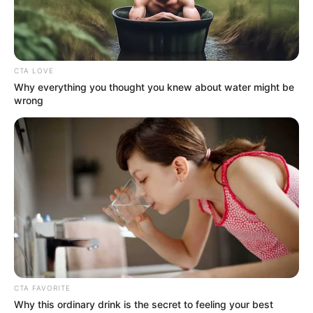
CTA LOVE
Why everything you thought you knew about water might be
wrong
– Hiába gondolják sokan, hogy belenyúlnak a
szavazatokba, nem éri meg a tévének. Miért is
nyúlna bele, amikor bárhol kiderülhetne? Az elmúlt
húsz évemben kapom ezt a kérdést, hogy ez igaz?
CTA FAVORITE
Mert biztos mondják a fületekre és biztos
Why this ordinary drink is the secret to feeling your best