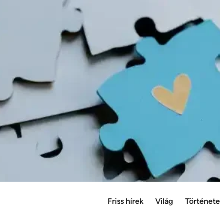
Friss hírek
Világ
Történet