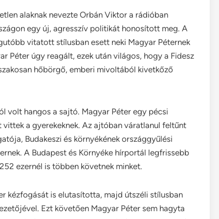
etlen alaknak nevezte Orbán Viktor a rádióban
szágon egy új, agresszív politikát honosított meg. A
gutóbb vitatott stílusban esett neki Magyar Péternek
 Péter úgy reagált, ezek után világos, hogy a Fidesz
rőszakosan hőbörgő, emberi mivoltából kivetkőző
 volt hangos a sajtó. Magyar Péter egy pécsi
vittek a gyerekeknek. Az ajtóban váratlanul feltűnt
atója, Budakeszi és környékének országgyűlési
ternek. A Budapest és Környéke hírportál legfrissebb
 252 ezernél is többen követnek minket.
kézfogását is elutasította, majd útszéli stílusban
 vezetőjével. Ezt követően Magyar Péter sem hagyta