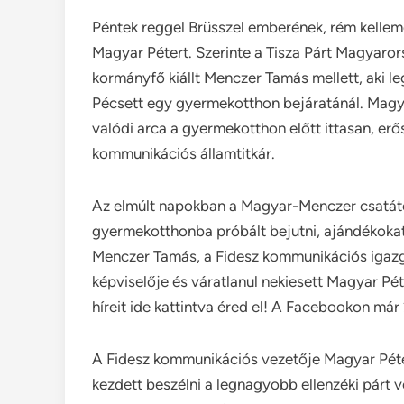
Péntek reggel Brüsszel emberének, rém kellem
Magyar Pétert. Szerinte a Tisza Párt Magyaror
kormányfő kiállt Menczer Tamás mellett, aki le
Pécsett egy gyermekotthon bejáratánál. Magyar
valódi arca a gyermekotthon előtt ittasan, e
kommunikációs államtitkár.
Az elmúlt napokban a Magyar-Menczer csatától
gyermekotthonba próbált bejutni, ajándékokat 
Menczer Tamás, a Fidesz kommunikációs igazg
képviselője és váratlanul nekiesett Magyar Pé
híreit ide kattintva éred el! A Facebookon már
A Fidesz kommunikációs vezetője Magyar Péter 
kezdett beszélni a legnagyobb ellenzéki párt