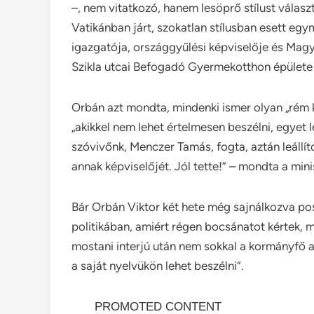
–, nem vitatkozó, hanem lesöprő stílust választ
Vatikánban járt, szokatlan stílusban esett e
igazgatója, országgyűlési képviselője és Magya
Szikla utcai Befogadó Gyermekotthon épülete 
Orbán azt mondta, mindenki ismer olyan „rém 
„akikkel nem lehet értelmesen beszélni, egyet leh
szóvivőnk, Menczer Tamás, fogta, aztán leállíto
annak képviselőjét. Jól tette!” – mondta a min
Bár Orbán Viktor két hete még sajnálkozva pos
politikában, amiért régen bocsánatot kértek,
mostani interjú után nem sokkal a kormányfő a
a saját nyelvükön lehet beszélni”.