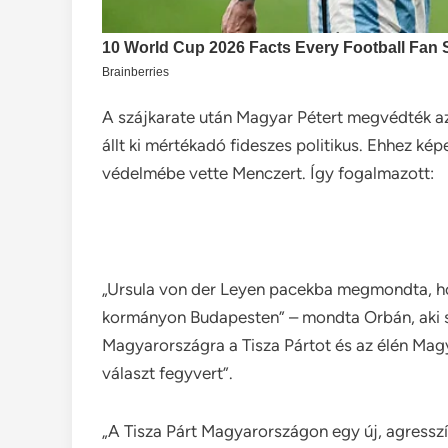
A szájkarate után Magyar Pétert megvédték a
állt ki mértékadó fideszes politikus. Ehhez ké
védelmébe vette Menczert. Így fogalmazott:
„Ursula von der Leyen pacekba megmondta, hogy 
kormányon Budapesten” – mondta Orbán, aki sz
Magyarországra a Tisza Pártot és az élén Magya
választ fegyvert”.
„A Tisza Párt Magyarországon egy új, agressz