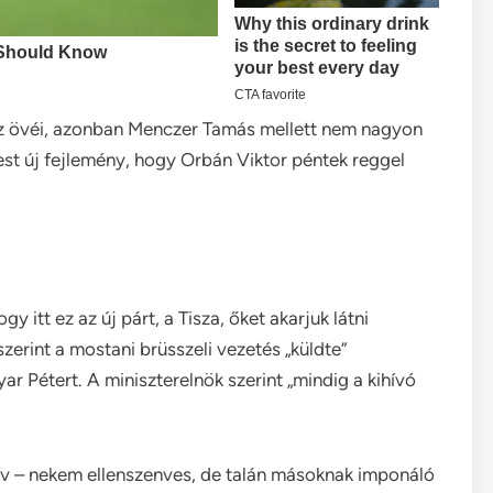
z övéi, azonban Menczer Tamás mellett nem nagyon
pest új fejlemény, hogy Orbán Viktor péntek reggel
itt ez az új párt, a Tisza, őket akarjuk látni
erint a mostani brüsszeli vezetés „küldte”
r Pétert. A miniszterelnök szerint „mindig a kihívó
ív – nekem ellenszenves, de talán másoknak imponáló