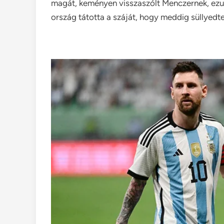
magát, keményen visszaszólt Menczernek, ezut
ország tátotta a száját, hogy meddig süllyedte