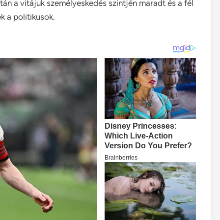
án a vitájuk személyeskedés szintjén maradt és a fél
k a politikusok.