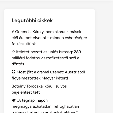
Legutóbbi cikkek
⚡ Gerendai Károly: nem akarunk mások
elől áramot elvenni – minden eshetőségre
felkészültünk
⚖️ Ítéletet hozott az uniós bíróság: 289
milliárd forintos visszafizetésről szól a
döntés
🚨 Most jött a drámai üzenet: Ausztriából
figyelmeztették Magyar Pétert!
Botrány Toroczkai körül: súlyos
bejelentést tett
🕊️ „A tegnapi napon
megmagyarázhatatlan, felfoghatatlan
tragédia történt csapatunk életében”