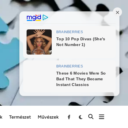
ek
Természet
Művészek
Menu
Item