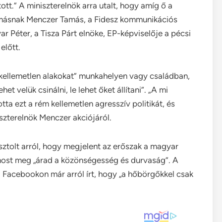
ott.” A miniszterelnök arra utalt, hogy amíg ő a
gymásnak Menczer Tamás, a Fidesz kommunikációs
r Péter, a Tisza Párt elnöke, EP-képviselője a pécsi
előtt.
kellemetlen alakokat” munkahelyen vagy családban,
et velük csinálni, le lehet őket állítani”. „A mi
tta ezt a rém kellemetlen agresszív politikát, és
iszterelnök Menczer akciójáról.
ztolt arról, hogy megjelent az erőszak a magyar
 most meg „árad a közönségesség és durvaság”. A
 Facebookon már arról írt, hogy „a hőbörgőkkel csak