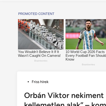
Posted
Friss hírek
in
Orbán Viktor nekiment
kellemetlen alak” – ko