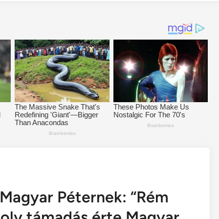
 Magyar Péternek: “Rém
moly támadás érte Magyar