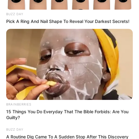
BUZZ DAY
Posted
Friss hírek
Pick A Ring And Nail Shape To Reveal Your Darkest Secrets!
in
FRISS! 1 Perce érkezett! Fordulat
jöhet az alacsony nyugdíjaknál?
Új lépés készül a 250 ezer forint
alatti ellátások ügyében 2026-
ban
by
Szerző
•
March 2, 2026
BRAINBERRIES
15 Things You Do Everyday That The Bible Forbids: Are You
Guilty?
BUZZ DAY
A Routine Dig Came To A Sudden Stop After This Discovery