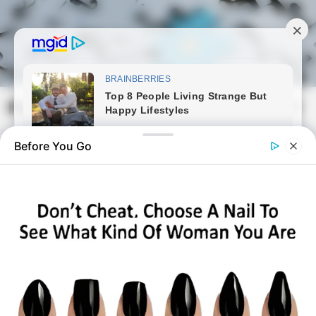
Skip
to
content
Magyarmozaik.com
Mai
Men
Before You Go