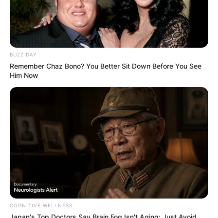
BUZZ DAY
Remember Chaz Bono? You Better Sit Down Before You See
Him Now
COGNITIVE WELLNESS
Japan's Top Doctors Say Bra​in Fo​g Isn't Aging: Just Avoid