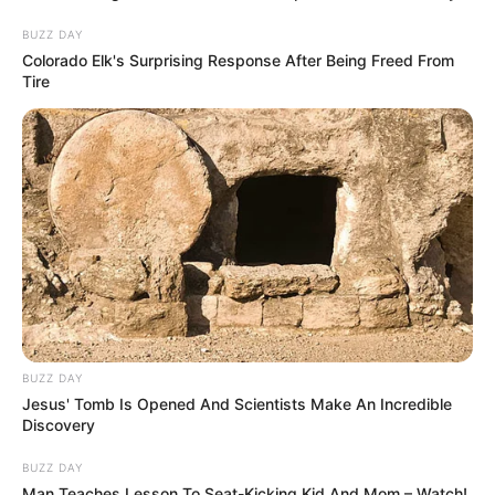
BUZZ DAY
Colorado Elk's Surprising Response After Being Freed From
Tire
BUZZ DAY
Jesus' Tomb Is Opened And Scientists Make An Incredible
Discovery
BUZZ DAY
Man Teaches Lesson To Seat-Kicking Kid And Mom – Watch!