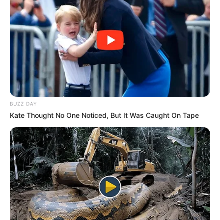
BUZZ DAY
Kate Thought No One Noticed, But It Was Caught On Tape
Ismét a nyugdíjak kerültek a figyelem
középpontjába, miután napvilágot láttak a