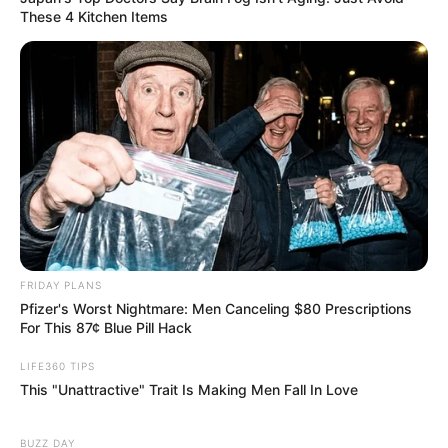
These 4 Kitchen Items
FRIDAY PLANS
Pfizer's Worst Nightmare: Men Canceling $80 Prescriptions
For This 87¢ Blue Pill Hack
LIFE360 TIPS
This "Unattractive" Trait Is Making Men Fall In Love
BUZZ DAY