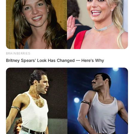
BRAINBERRIES
Britney Spears' Look Has Changed — Here's Why
A kamerák rögzítették, amikor a naptárdíva és az
énekesnő összeugrott és mindketten a
medencében végezték. Zalatnay Cini nem először
ütött… Hogy mi állt a cicaharc hátterében?
Természetesen a hűtlenség. Zalatnay Cini ugyanis
összekavart Kiszel Tünde párjával, ami egy közös