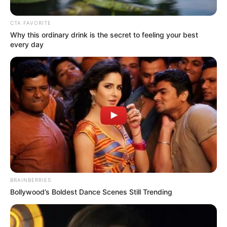
CTA FAVORITE
Posted
Friss hírek
Why this ordinary drink is the secret to feeling your best
in
every day
Csúnyán összeverekedett
Zalatnay Cini és Kiszel Tünde –
ITT a videó róla:
by
Szerző
•
March 2, 2026
BRAINBERRIES
Bollywood’s Boldest Dance Scenes Still Trending