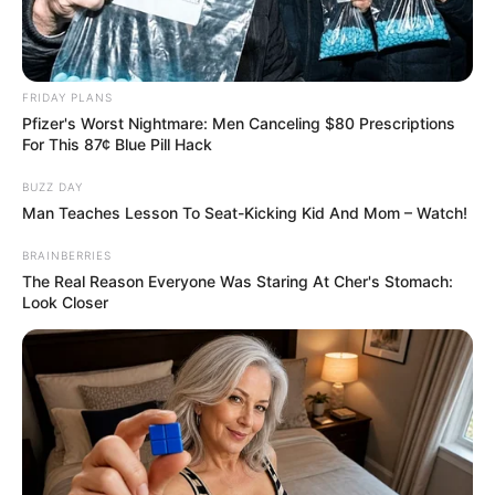
FRIDAY PLANS
Pfizer's Worst Nightmare: Men Canceling $80 Prescriptions
For This 87¢ Blue Pill Hack
BUZZ DAY
Man Teaches Lesson To Seat-Kicking Kid And Mom – Watch!
BRAINBERRIES
The Real Reason Everyone Was Staring At Cher's Stomach:
Look Closer