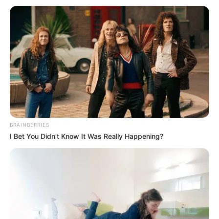
szovjet turnéról érkeztem haza, amikor felhívott
egy kiscsaj és közölte, hogy nagyon szép vagyok
azon a képen, ami a franciaágyunk felett van és
egyébként szeretne a barátnőm lenni.
Azt hittem, rosszul hallok, de nem rendeztem
jelenetet. Vagyis akkor még nem… Számonkértem
Dudit, aki mindent bevallott, azt is, hogy ki a csaj” –
mesélte az énekesnő, akinek nem sokkal később,
BRAINBERRIES
remek lehetősége akadt a revansra. „Akkoriban a
I Bet You Didn't Know It Was Really Happening?
Zserbó terasza volt a törzshelyünk és egy szép
nyári napon megpillantottam az említett leányzót,
amint éppen a kávéját kortyolgatta.
Ő is látott engem és kedélyesen üdvözölt is. Amint
közelebb ért, elindítottam egy nyaklevest, ami