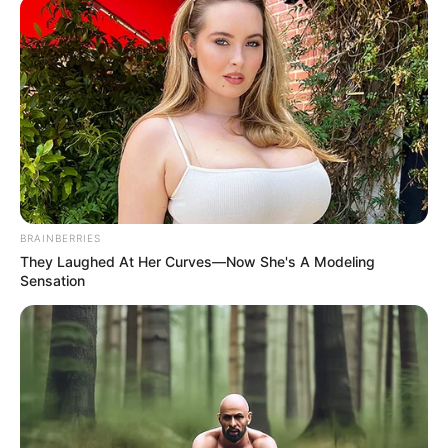
kérdeztünk, hogy került-e már hasonló helyzetbe.
Az énekesnő pedig nevetve mesélte el, hogyan
intézte el azt a hölgyet, akivel annak idején
félrelépett a szerelme, Csapó Gábor vízilabdázó.
BRAINBERRIES
They Laughed At Her Curves—Now She's A Modeling
Sensation