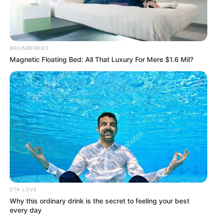
olyan szépen sikerült, hogy nem csak a lány, de az
asztalok és a székek is borultak” – számolt be az
egyébként filmbe illő jelenetről Zalatnay Sarolta.
Íme a felvétel:
BRAINBERRIES
Magnetic Floating Bed: All That Luxury For Mere $1.6 Mil?
CTA LOVE
Why this ordinary drink is the secret to feeling your best
every day