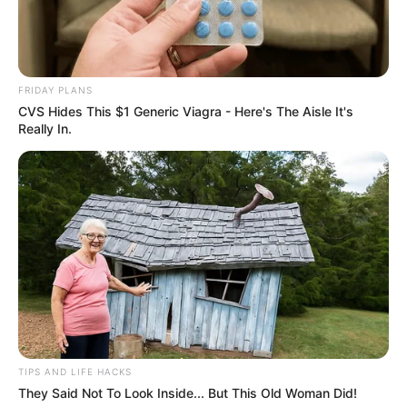
FRIDAY PLANS
CVS Hides This $1 Generic Viagra - Here's The Aisle It's
Really In.
TIPS AND LIFE HACKS
They Said Not To Look Inside... But This Old Woman Did!