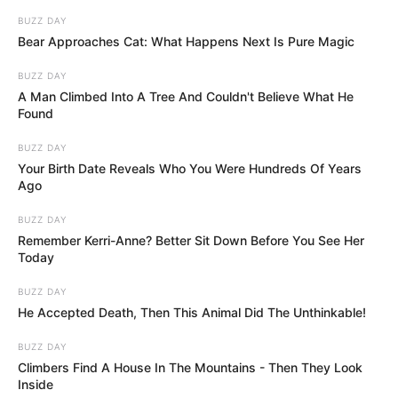
BUZZ DAY
Bear Approaches Cat: What Happens Next Is Pure Magic
BUZZ DAY
A Man Climbed Into A Tree And Couldn't Believe What He
Found
BUZZ DAY
Your Birth Date Reveals Who You Were Hundreds Of Years
Ago
BUZZ DAY
Remember Kerri-Anne? Better Sit Down Before You See Her
Today
BUZZ DAY
He Accepted Death, Then This Animal Did The Unthinkable!
BUZZ DAY
Climbers Find A House In The Mountains - Then They Look
Inside