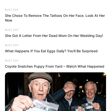
BUZZ DAY
She Chose To Remove The Tattoos On Her Face. Look At Her
Now
BUZZ DAY
She Got A Letter From Her Dead Mom On Her Wedding Day!
BUZZ DAY
What Happens If You Eat Eggs Daily? You'll Be Surprised
BUZZ DAY
Coyote Snatches Puppy From Yard – Watch What Happened