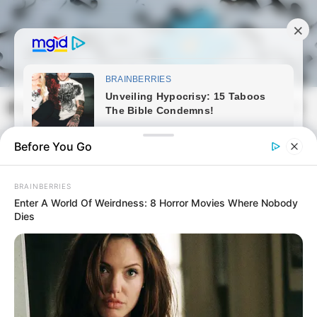
Skip
to
content
Magyarmozaik.com
Mai
Men
Before You Go
BRAINBERRIES
Enter A World Of Weirdness: 8 Horror Movies Where Nobody
Dies