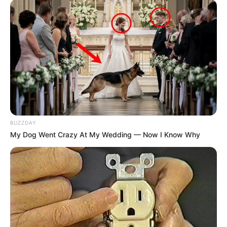
BUZZDAY
My Dog Went Crazy At My Wedding — Now I Know Why