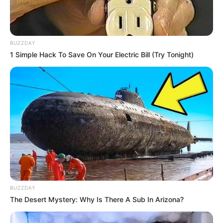
BUZZDAY
1 Simple Hack To Save On Your Electric Bill (Try Tonight)
BUZZDAY
The Desert Mystery: Why Is There A Sub In Arizona?