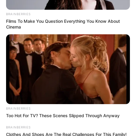
olyan munka, amire sok év múlva, karrierjük
csúcsán is emlékezni fognak.”
BRAINBERRIES
Films To Make You Question Everything You Know About
Cinema
BRAINBERRIES
Too Hot For TV? These Scenes Slipped Through Anyway
BRAINBERRIES
Clothes And Shoes Are The Real Challenges For This Family!