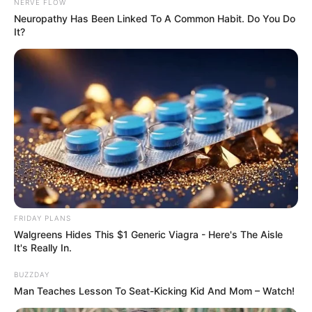
NERVE FLOW
Neuropathy Has Been Linked To A Common Habit. Do You Do
It?
FRIDAY PLANS
Walgreens Hides This $1 Generic Viagra - Here's The Aisle
It's Really In.
BUZZDAY
Man Teaches Lesson To Seat-Kicking Kid And Mom – Watch!