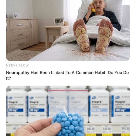
NERVE FLOW
Neuropathy Has Been Linked To A Common Habit. Do You Do
It?