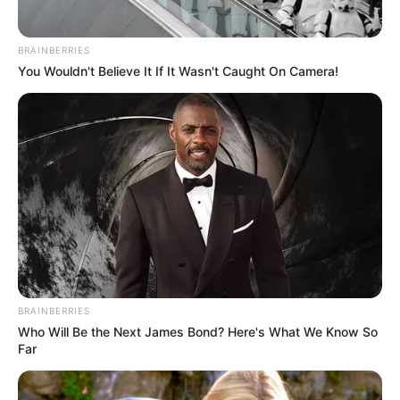
BRAINBERRIES
You Wouldn't Believe It If It Wasn't Caught On Camera!
BRAINBERRIES
Who Will Be the Next James Bond? Here's What We Know So
Far