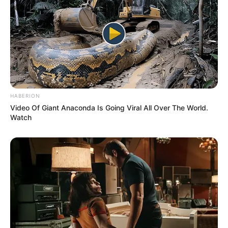
főzés?”
A kommentelők egy része szerint ez már nem
szórakoztató, hanem kifejezetten idegesítő, és
többen azt írták, hogy emiatt inkább nem nézik
tovább a műsort, mert úgy érzik, a konyhai
szakmaiság háttérbe szorul a karakterdrámák
HABERION
mögött.
Video Of Giant Anaconda Is Going Viral All Over The World.
Watch
A legtöbb kritikát jelenleg Princess Szabina kapja,
akinek hangos, túlfűtött reakciói és minden
instrukciót egy oktávval magasabban kommentáló
stílusa sok nézőnél kiverte a biztosítékot, különösen
egy állítólagos jelenet után, amikor így kérdezett
vissza: „Séééf, de akkor most a konfitálás az
tulajdonképpen főzés… vagy nem főzés… vagy félig