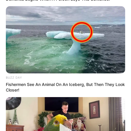
határozott, fegyelmet, valamint alapanyag-
tiszteletet elváró stílusával már az első
pillanatokban érezhetően új dinamizmust hozott a
műsorba, ami nemcsak a versenyzőket, hanem a
nézőket is megosztja.
BUZZ DAY
Fishermen See An Animal On An Iceberg, But Then They Look
Closer!