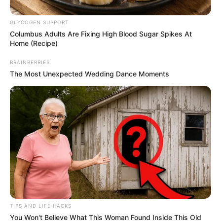
Posted
Friss hírek
GLYCOGEN SUPPORT
Columbus Adults Are Fixing High Blood Sugar Spikes At
in
Home (Recipe)
Krausz Gábor lelépett a Séfek
séfje műsorból
BRAINBERRIES
The Most Unexpected Wedding Dance Moments
by
Szerző
•
February 28, 2026
TIPS AND LIFE HACKS
You Won't Believe What This Woman Found Inside This Old