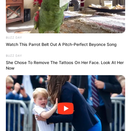
BUZZ DAY
Watch This Parrot Belt Out A Pitch-Perfect Beyonce Song
BUZZ DAY
She Chose To Remove The Tattoos On Her Face. Look At Her
Now
Sokan éppen azt szeretik a műsorban, hogy nem
steril, nem kiszámítható, hanem tele van valódi
hibákkal, emberi reakciókkal és érzelmi
kilengésekkel, mások viszont úgy érzik, az utóbbi
időben túl sok a „botrányos pillanat”, és a hangsúly
egyre inkább a konfliktusokra, nem pedig a
tényleges főzésre kerül.