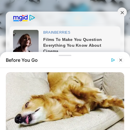
Skip
to
content
Magyarmozaik.com
Mai
Men
Before You Go