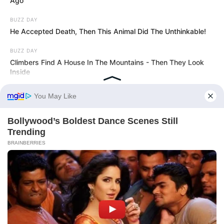
Ago
BUZZ DAY
He Accepted Death, Then This Animal Did The Unthinkable!
BUZZ DAY
Climbers Find A House In The Mountains - Then They Look
Inside
BUZZ DAY
This Is How Wild Woodstock Really Was
BUZZ DAY
Man Teaches Lesson To Seat-Kicking Kid And Mom – Watch!
BUZZ DAY
Coyote Snatches Puppy From Yard – Watch What Happened
BUZZ DAY
She Chose To Remove The Tattoos On Her Face. Look At Her
Now