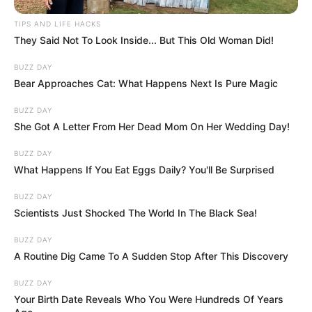
TIPS AND LIFE HACKS
They Said Not To Look Inside... But This Old Woman Did!
BUZZ DAY
Bear Approaches Cat: What Happens Next Is Pure Magic
BUZZ DAY
She Got A Letter From Her Dead Mom On Her Wedding Day!
BUZZ DAY
What Happens If You Eat Eggs Daily? You'll Be Surprised
BUZZ DAY
Scientists Just Shocked The World In The Black Sea!
BUZZ DAY
A Routine Dig Came To A Sudden Stop After This Discovery
BUZZ DAY
Your Birth Date Reveals Who You Were Hundreds Of Years