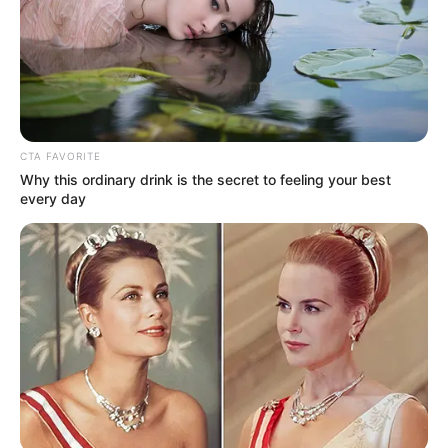
Csendes Olivér azon kevés magyar állami
cégvezetők közé tartozott, akik euróban kapták a
fizetésüket: 2024-ben
7500 eurós
, nagyjából
2,85
millió forintos
havi díjazással érkezett Budapestre
ausztriai munkahelyéről.
CTA FAVORITE
Why this ordinary drink is the secret to feeling your best
Karrierje eddig is nemzetközi környezetben ívelt
every day
felfelé. Diplomata családban született, gyerekkorát
édesapja külföldi állomáshelyein töltötte, több
országban járt iskolába, majd
Bécsben és
Oxfordban
folytatta felsőfokú tanulmányait.2022
januárjában nevezték ki az
Österreich Werbung
,
azaz az Osztrák Nemzeti Idegenforgalmi Hivatal
digitális és innovációs igazgatójává – innen hívta át
a Magyar Turisztikai Ügynökség.