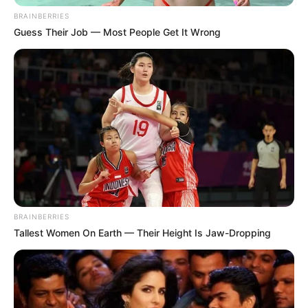
BRAINBERRIES
Guess Their Job — Most People Get It Wrong
BRAINBERRIES
Tallest Women On Earth — Their Height Is Jaw-Dropping