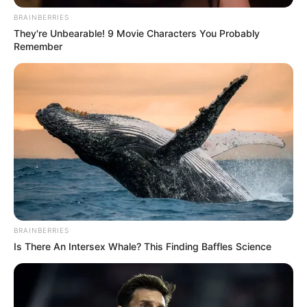
BRAINBERRIES
They're Unbearable! 9 Movie Characters You Probably
Remember
BRAINBERRIES
Is There An Intersex Whale? This Finding Baffles Science