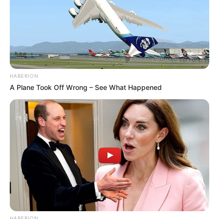
HABERION
A Plane Took Off Wrong – See What Happened
HABERION