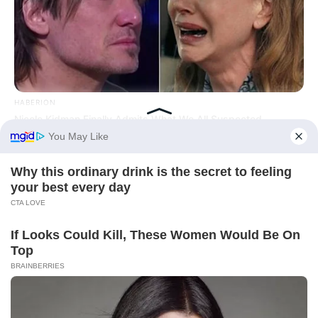
HABERION
Nicole Kidman Finally Admits What We All Suspected
BRAINBERRIES
The Real Reason Everyone Was Staring At Cher's Stomach:
Look Closer