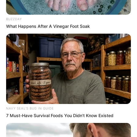
BUZZDAY
What Happens After A Vinegar Foot Soak
NAVY SEAL'S BUG IN GUIDE
7 Must-Have Survival Foods You Didn't Know Existed