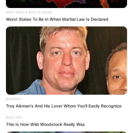
NAVY SEAL'S BUG IN GUIDE
Worst States To Be In When Martial Law Is Declared
BUZZDAY
Troy Aikman's And His Lover Whom You'll Easily Recognize
BUZZ DAY
This Is How Wild Woodstock Really Was