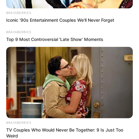
BRAINBERRIES
Pál azonban már túl volt egy váláson, és volt egy
Iconic '90s Entertainment Couples We'll Never Forget
fia is, Dani. 25 éves voltam, Pali 41, amikor
megismerkedtünk, és én nagyon hamar, egy-két év
BRAINBERRIES
Top 9 Most Controversial 'Late Show' Moments
után eljutottam arra a szintre, hogy mire várunk?
Lépjünk tovább!” – mesélte Adrienn a Polgár.net
adásában.
BRAINBERRIES
TV Couples Who Would Never Be Together: 9 Is Just Too
Weird