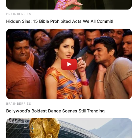
BRAINBERRIES
Posted
Friss hírek
Hidden Sins: 15 Bible Prohibited Acts We All Commit!
in
Mindenkit ledöbbentett! Győrfi
Pál és felesége szakítottak.
DRÁMAI, de EZ áll a háttérben:
by
Szerző
•
February 21, 2026
BRAINBERRIES
Bollywood’s Boldest Dance Scenes Still Trending