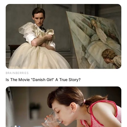
BRAINBERRIES
Is The Movie "Danish Girl" A True Story?
A szóvivőn azonban azt látta, nem vágyik minderre,
ezért úgy döntöttek, külön mennek. Pál elmondása