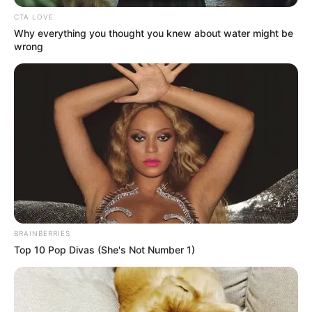
CTA LOVE
Why everything you thought you knew about water might be
wrong
BRAINBERRIES
Top 10 Pop Divas (She's Not Number 1)
Győrfi Pál válása, majd több mint tíz év szingliség