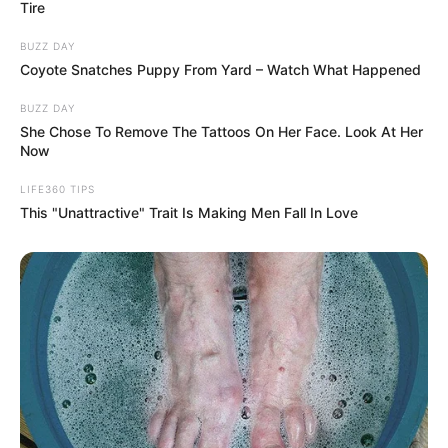
Tire
BUZZ DAY
Coyote Snatches Puppy From Yard – Watch What Happened
BUZZ DAY
She Chose To Remove The Tattoos On Her Face. Look At Her
Now
LIFE360 TIPS
This "Unattractive" Trait Is Making Men Fall In Love