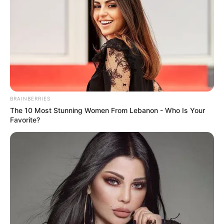
BRAINBERRIES
The 10 Most Stunning Women From Lebanon - Who Is Your
Favorite?
A Megasztár műsorvezetőjének helyét veszi át a
Nagy Ő botrányhősnője!
Kész, vége, ennyi volt! A magyar médiavilág épp
most esett le a székről:
a Megasztár egyik
leglátványosabb arcának helyét
átveszi
Kiara
, A