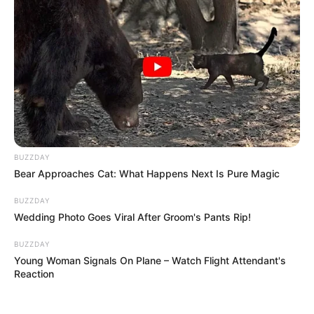
A nézők már most azon vitáznak, hogy ez zseniális
húzás-e vagy orbitális baklövés.
És persze ott a nagy kérdés is:
Kiara jobb lesz, mint
Roli volt?
Vagy ez lesz a Mobilfox legmerészebb –
és leghibásabb – döntése?
BUZZDAY
Írd meg kommentben, szerinted ki ül jobban a
Bear Approaches Cat: What Happens Next Is Pure Magic
trónon! 👇
BUZZDAY
Wedding Photo Goes Viral After Groom's Pants Rip!
BUZZDAY
Young Woman Signals On Plane – Watch Flight Attendant's
Reaction