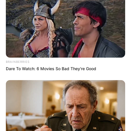
általában sokkal több történik, mint amit elárulnak.
Ami biztos:
új arcot akartak,
olyat, aki
merész
,
nem fél odasétálni idegenekhez,
és akinek a neve alatt
nemhogy felrobban
,
BRAINBERRIES
de
szétszakad
a kommentszekció.
Dare To Watch: 6 Movies So Bad They're Good
Kiara pedig pontosan ilyen.
@mobilfox_official
#mobilfox
#valentinesday
#fyp
#nekedbe
#valentinnap
♬ eredeti hang –
Mobilfox TikTok