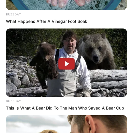
BUZZDAY
What Happens After A Vinegar Foot Soak
BUZZDAY
This Is What A Bear Did To The Man Who Saved A Bear Cub