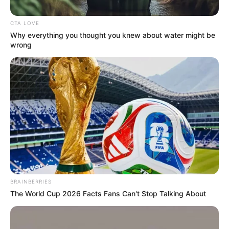
CTA LOVE
Posted
Friss hírek
Why everything you thought you knew about water might be
in
wrong
A Megasztár műsorvezetőjének
helyét veszi át a Nagy Ő
botrányhősnője!
by
Szerző
•
February 16, 2026
BRAINBERRIES
The World Cup 2026 Facts Fans Can't Stop Talking About