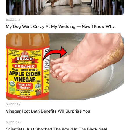
BUZZDAY
My Dog Went Crazy At My Wedding — Now I Know Why
BUZZDAY
Vinegar Foot Bath Benefits Will Surprise You
BUZZ DAY
Scientists Just Shocked The World In The Black Sea!