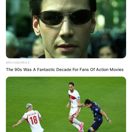
És most pontosan ez történt.
Kiara betoppan – és visz mindent
A TV2 reality-univerzumából kilépve
Kiara
, Stohl
András tűzről pattant választottja, úgy érkezik,
BRAINBERRIES
mint egy hurrikán: hangos, látványos, és biztosan
The 90s Was A Fantastic Decade For Fans Of Action Movies
nem marad észrevétlen.
A producerek döntése egyszerre tűnik vakmerőnek
és teljesen logikusnak: Kiara már bizonyította, hogy
nem fél se kamerától, se botránytól, se attól, hogy
ország-világ róla beszéljen. A követőtábora
hatalmas, a megosztottsága pedig… nos, az