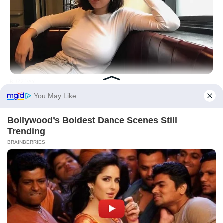
BUZZDAY
How One Photo Caused A Man To Immediately Ask For A
Divorce