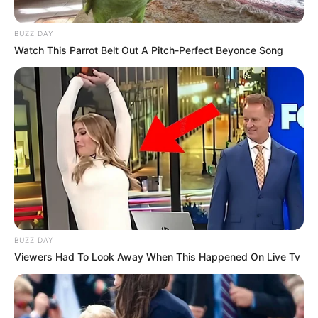
vagy éppen romba dönthet egy családi legendát.
BUZZ DAY
A műsor házigazdája továbbra is Till Attila, aki
Watch This Parrot Belt Out A Pitch-Perfect Beyonce Song
rutinos könnyedséggel irányítja majd a
beszélgetéseket, miközben a VIP-epizódokban
hírességek próbálnak választ kapni arra az örök
kérdésre, amely minden egyes tárgy fölött ott
lebeg: valódi kincset rejtegetnek, vagy csupán egy
jól hangzó családi történet áll a háttérben, amelyet
az idő és az emlékezet szépített meg.
BUZZ DAY
Viewers Had To Look Away When This Happened On Live Tv