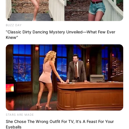
BUZZ DAY
“Classic Dirty Dancing Mystery Unveiled—What Few Ever
Knew"
STARS ARE MADE
She Chose The Wrong Outfit For TV, It's A Feast For Your
Eyeballs