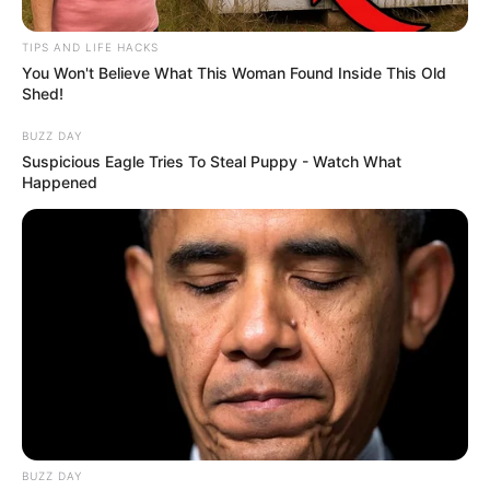
TIPS AND LIFE HACKS
You Won't Believe What This Woman Found Inside This Old
Shed!
BUZZ DAY
Suspicious Eagle Tries To Steal Puppy - Watch What
Happened
BUZZ DAY