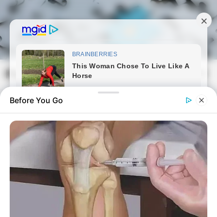
Skip
to
content
Magyarmozaik.com
Mai
Men
Before You Go