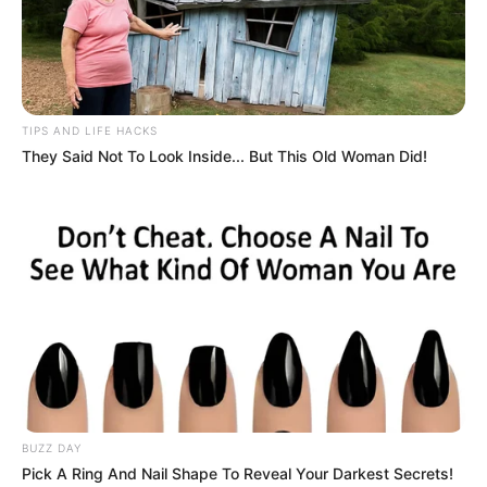
TIPS AND LIFE HACKS
They Said Not To Look Inside... But This Old Woman Did!
A post shared by Kincsvadászok (@tv2kincsvadaszok)
BUZZ DAY
Pick A Ring And Nail Shape To Reveal Your Darkest Secrets!