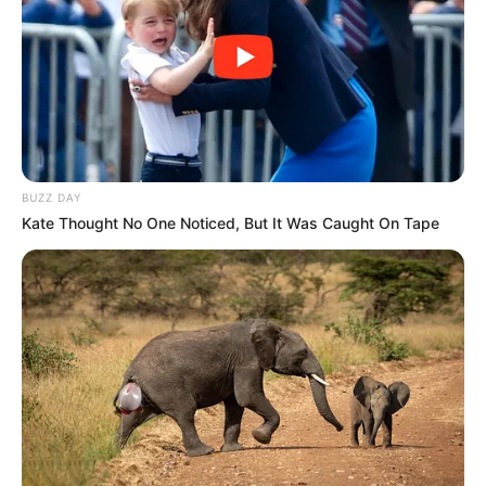
BUZZ DAY
Kate Thought No One Noticed, But It Was Caught On Tape
Sportautók, festmények és bronzszobrok az
alkuasztalon