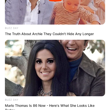
BUZZ DAY
The Truth About Archie They Couldn't Hide Any Longer
BUZZ DAY
Marlo Thomas Is 86 Now - Here's What She Looks Like