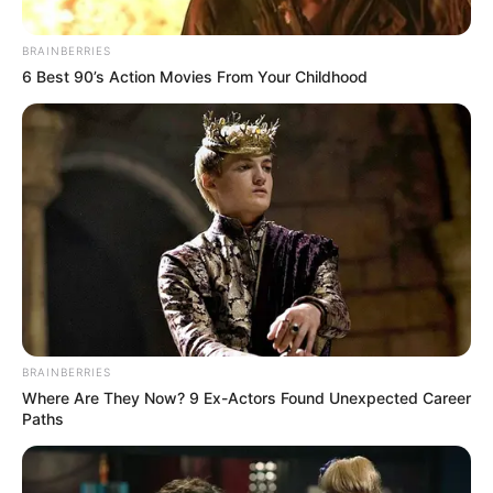
BRAINBERRIES
6 Best 90’s Action Movies From Your Childhood
BRAINBERRIES
Where Are They Now? 9 Ex-Actors Found Unexpected Career
Paths