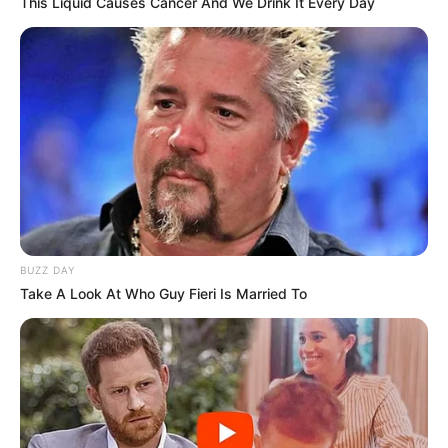
This Liquid Causes Cancer And We Drink It Every Day
BUZZ DAY
Take A Look At Who Guy Fieri Is Married To