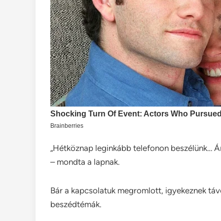
„Hétköznap leginkább telefonon beszélünk… Ám
– mondta a lapnak.
Bár a kapcsolatuk megromlott, igyekeznek távol 
beszédtémák.