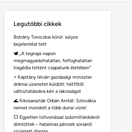
Legutóbbi cikkek
Botrány Toroczkai körül: súlyos
bejelentést tett
🕊️ „A tegnapi napon
megmagyarázhatatlan, felfoghatatlan
tragédia történt csapatunk életében”
⚡ Kapitány István gazdasági miniszter
drámai üzenetet küldött: hétfőtől
változtatásokra kéri a lakosságot
🌊 Kikosarazták Orbán Anitát: Szlovákia
nemet mondott a több dunai vízre!
💥 Egyetlen tollvonással százmilliárdokról
döntöttek – hatalmas pénzek sorsáról
született döntés