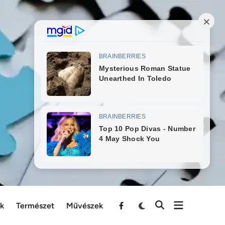
ek
Természet
Művészek
Menu
Item