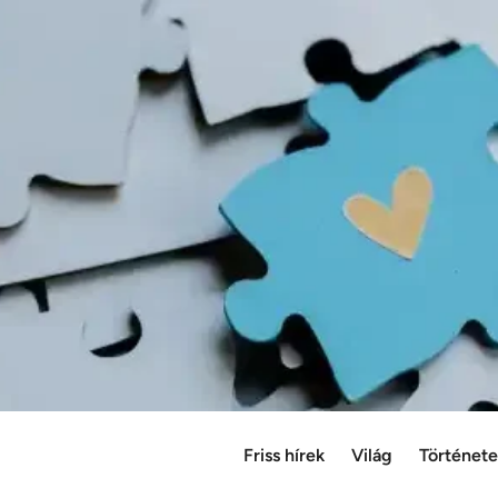
Friss hírek
Világ
Történet