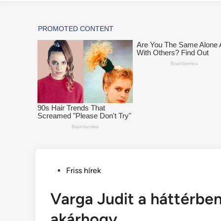
Posted
Friss hírek
in
Varga Judit a háttérben 
akárhogy…