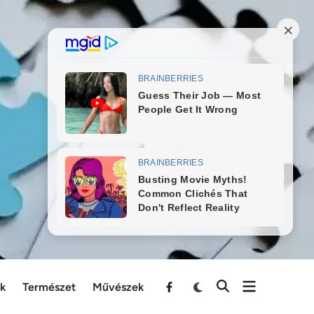
ek
Természet
Művészek
Menu
Item