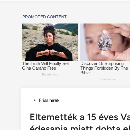
Posted
Friss hírek
in
Eltemették a 15 éves Va
édesapja miatt dobta el