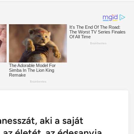
nesszát, aki a saját
 az életét..az édesanyja