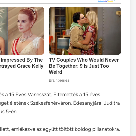
k a 15 Éves Vanesszát. Eltemették a 15 éves
véget életének Székesfehérváron. Édesanyjára, Juditra
us 5-én.
llett, emlékezve az együtt töltött boldog pillanatokra.