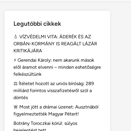
Legutóbbi cikkek
💧 VÍZVÉDELMI VITA: ÁDERÉK ÉS AZ
ORBÁN-KORMÁNY IS REAGÁLT LÁZÁR
KRITIKÁJÁRA
⚡ Gerendai Károly: nem akarunk mások
elől áramot elvenni – minden eshetőségre
felkészültünk
⚖️ Ítéletet hozott az uniós bíróság: 289
milliárd forintos visszafizetésről szól a
döntés
🚨 Most jött a drámai üzenet: Ausztriából
figyelmeztették Magyar Pétert!
Botrány Toroczkai körül: súlyos
bejelentést tett