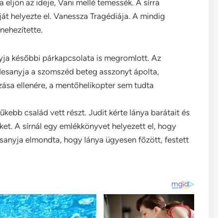
eljön az ideje, Vani mellé temessék. A sírra
át helyezte el. Vanessza Tragédiája. A mindig
ehezítette.
anyja későbbi párkapcsolata is megromlott. Az
édesanyja a szomszéd beteg asszonyt ápolta,
zása ellenére, a mentőhelikopter sem tudta
kebb család vett részt. Judit kérte lánya barátait és
üket. A sírnál egy emlékkönyvet helyezett el, hogy
sanyja elmondta, hogy lánya ügyesen főzött, festett