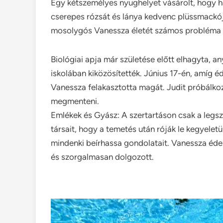
Egy kétszemélyes nyughelyet vásárolt, hogy ha 
cserepes rózsát és lánya kedvenc plüssmackój
mosolygós Vanessza életét számos probléma n
Biológiai apja már születése előtt elhagyta, 
iskolában kiközösítették. Június 17-én, amíg 
Vanessza felakasztotta magát. Judit próbálko
megmenteni.
Emlékek és Gyász: A szertartáson csak a legszű
társait, hogy a temetés után róják le kegyelet
mindenki beírhassa gondolatait. Vanessza éde
és szorgalmasan dolgozott.