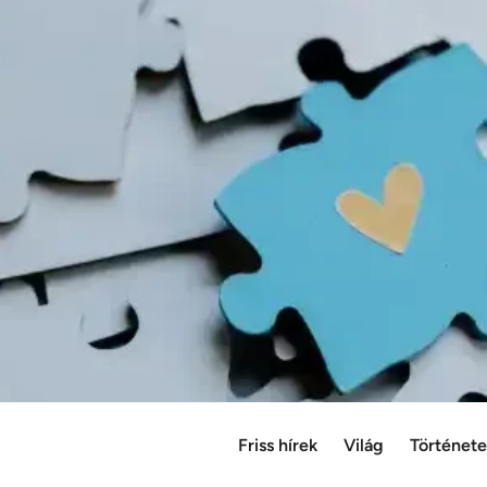
Friss hírek
Világ
Történet