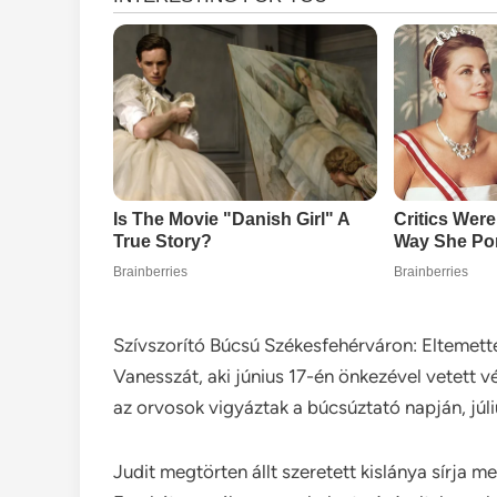
Szívszorító Búcsú Székesfehérváron: Eltemetté
Vanesszát, aki június 17-én önkezével vetett 
az orvosok vigyáztak a búcsúztató napján, júli
Judit megtörten állt szeretett kislánya sírja me