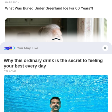
HABERION
What Was Buried Under Greenland Ice For 60 Years?!
NEUROMIND PRO
Japan's Oldest Doctors Say Memory Loss Isn't Age: Just
Stop Eating These 3 Foods