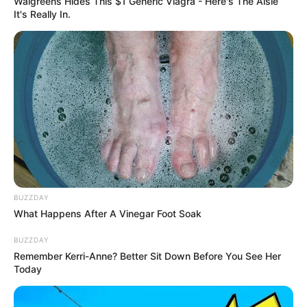
Walgreens Hides This $1 Generic Viagra - Here's The Aisle
It's Really In.
BUZZDAY
What Happens After A Vinegar Foot Soak
BUZZDAY
Remember Kerri-Anne? Better Sit Down Before You See Her
Today