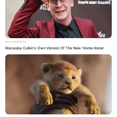
mégis megtettem és hol könnyeztem, hol
összeszorult a szívem
– kezdte a bejegyzését Magyar Péter.
BRAINBERRIES
Macaulay Culkin's Own Version Of The New ‘Home Alone’