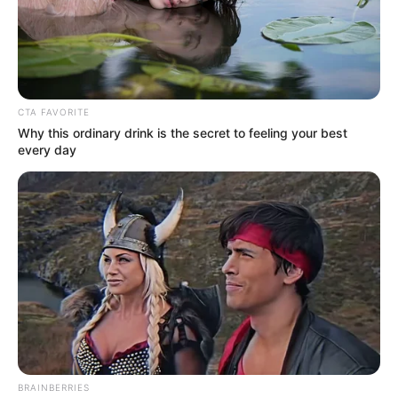
Posted
Friss hírek
in
Nagyon megverték Magyar
CTA FAVORITE
Pétert
Why this ordinary drink is the secret to feeling your best
every day
by
Szerző
•
February 14, 2026
BRAINBERRIES