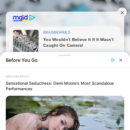
Skip
to
content
Magyarmozaik.com
Mai
Men
Before You Go
BRAINBERRIES
Sensational Seductress: Demi Moore's Most Scandalous
Performances