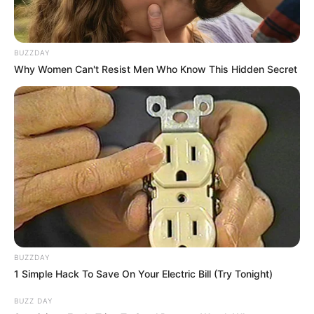
BUZZDAY
Why Women Can't Resist Men Who Know This Hidden Secret
BUZZDAY
1 Simple Hack To Save On Your Electric Bill (Try Tonight)
BUZZ DAY