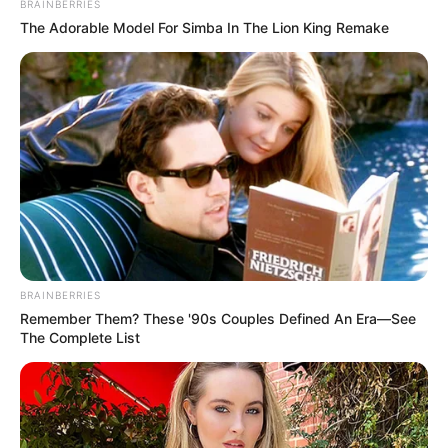
BRAINBERRIES
The Adorable Model For Simba In The Lion King Remake
BRAINBERRIES
Az üzletember elárulta, hogy valóban volt sokszor
Remember Them? These '90s Couples Defined An Era—See
The Complete List
olyan veszekedésük, amikor sokszor zárva maradt
az ajtó, hogy a gyerekek be ne jöjjenek, ám állítja,
hogy sosem emelt kezet a feleségére, sőt,
elmondása szerint őt érte fizikai bántalmazás.