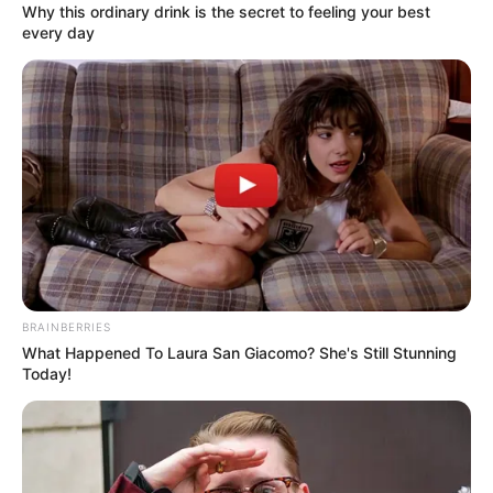
Why this ordinary drink is the secret to feeling your best
every day
Magyar Pétert durván megverték!
BRAINBERRIES
What Happened To Laura San Giacomo? She's Still Stunning
Today!
Nem szerettem volna megnézni, mert lelkileg
borzasztó nehéz megélni, amikor az ember volt
szerelmét, gyermekei anyját aljas politikai
lejáratásra használja fel a propaganda. Végül