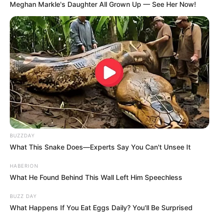
Meghan Markle's Daughter All Grown Up — See Her Now!
BUZZDAY
What This Snake Does—Experts Say You Can't Unsee It
HABERION
What He Found Behind This Wall Left Him Speechless
BUZZ DAY
What Happens If You Eat Eggs Daily? You'll Be Surprised