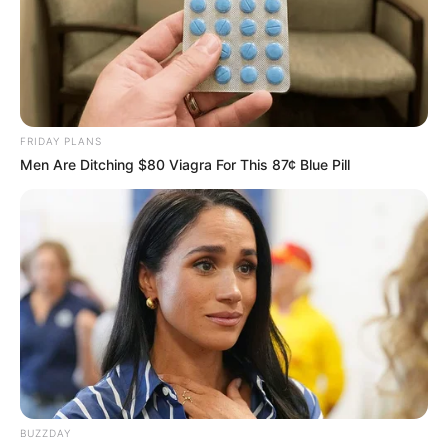
FRIDAY PLANS
Men Are Ditching $80 Viagra For This 87¢ Blue Pill
BUZZDAY