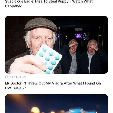
Suspicious Eagle Tries To Steal Puppy - Watch What
Happened
FRIDAY PLANS
ER Doctor: "I Threw Out My Viagra After What I Found On
CVS Aisle 7"