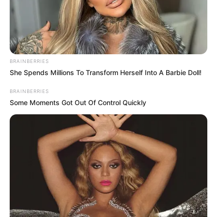
Posted
Friss hírek
in
Az özvegy és kilenc rabszolgája
BRAINBERRIES
– a botrány, amely elpusztított
She Spends Millions To Transform Herself Into A Barbie Doll!
egy dinasztiát / Reunion-Sziget
BRAINBERRIES
1843
Some Moments Got Out Of Control Quickly
by
Szerző
•
February 5, 2026