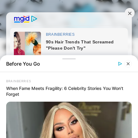
Skip
to
content
Magyarmozaik.com
Mai
Men
Before You Go
BRAINBERRIES
When Fame Meets Fragility: 6 Celebrity Stories You Won't
Forget