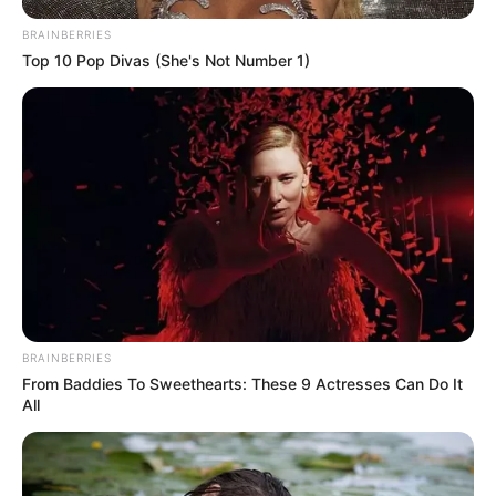
BRAINBERRIES
Top 10 Pop Divas (She's Not Number 1)
BRAINBERRIES
From Baddies To Sweethearts: These 9 Actresses Can Do It
All