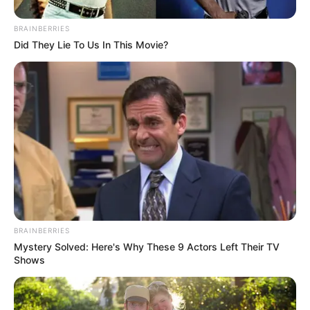
BRAINBERRIES
Did They Lie To Us In This Movie?
BRAINBERRIES
Mystery Solved: Here's Why These 9 Actors Left Their TV
Shows