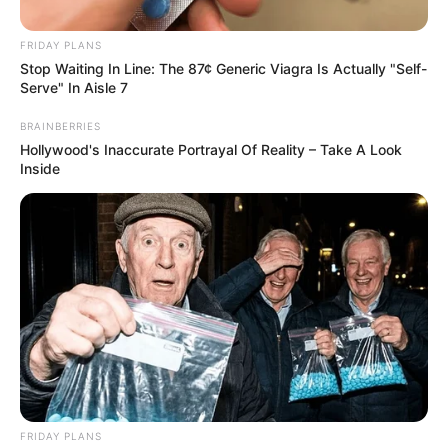
FRIDAY PLANS
Posted
Friss hírek
Stop Waiting In Line: The 87¢ Generic Viagra Is Actually "Self-
in
Serve" In Aisle 7
Henrik szörnyű halála: a király,
BRAINBERRIES
aki élve rothadt, felrobbant a
Hollywood's Inaccurate Portrayal Of Reality – Take A Look
Inside
koporsójában, és maradványait
kutyák nyalogatták
by
Szerző
•
February 3, 2026
FRIDAY PLANS