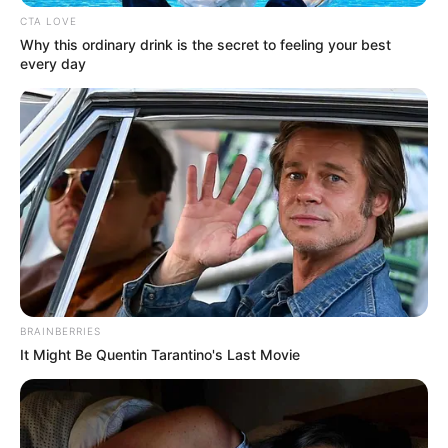
hangulatváltozásokkal, aki a következő 11 évben
CTA LOVE
terrorizálja Angliát.
Why this ordinary drink is the secret to feeling your best
every day
A történelmi feljegyzéseket tanulmányozó modern
idegtudósok most úgy vélik, hogy Henry traumás
agysérülést szenvedett a frontális lebenyben,
amely a személyiséget és az impulzuskontrollt
irányítja. A bizonyíték meggyőző. A baleset előtt
Henry figyelemre méltó visszafogottságot
mutatott korának uralkodója iránt. De 1536 januárja
után a kivégzések komolyan kezdődtek.
BRAINBERRIES
Anne Boleyn csak négy hónappal később vesztette
It Might Be Quentin Tarantino's Last Movie
el a fejét. Thomas Cromwell, Henry
legmegbízhatóbb tanácsadója követné a példát. A
király dühe legendássá vált. A szolgák arról