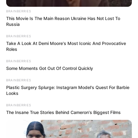
paranoiája rendkívüli magasságokat ért el.
Követelte, hogy vizsgálja meg a gennyesen
BRAINBERRIES
This Movie Is The Main Reason Ukraine Has Not Lost To
átitatott kötszereket, gyanúsan szagolva őket.
Russia
Kóstolókat bérelt fel nemcsak az ételeire, hanem
gyógyszereire és kenőcseire is, arra kényszerítve a
BRAINBERRIES
Take A Look At Demi Moore's Most Iconic And Provocative
szolgákat, hogy először a saját bőrére kenjék őket.
Roles
BRAINBERRIES
1546 karácsonyán Henry alig felismerhető emberré
Some Moments Got Out Of Control Quickly
vált. A kortárs beszámolók egy hatalmas figurát
írnak le a trónjára támaszkodva, aki segítség nélkül
BRAINBERRIES
Plastic Surgery Splurge: Instagram Model's Quest For Barbie
nem tud állni. Arca az eredeti méretének majdnem
Looks
kétszeresére duzzadt. A szeme, amely egykor
ragyogó kék volt, sárgássá vált, véres lett,
BRAINBERRIES
The Insane True Stories Behind Cameron's Biggest Films
elszíneződött hús zsebébe süllyedt.
A királyi személytől származó szag lehetetlenné