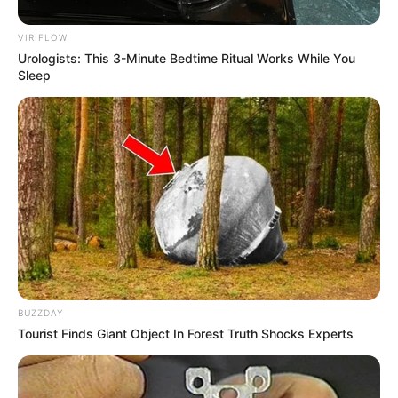
hogy megértsük, hogyan lett Anglia legerősebb
VIRIFLOW
királya az emberiség groteszk héja, vissza kell
Urologists: This 3-Minute Bedtime Ritual Works While You
mennünk az időben. A férfi, aki kivégzett két
Sleep
feleséget, és átalakította egy egész nemzet
vallását, olyan szörnyű és méltatlan módon halt
meg, hogy a saját kormánya 450 évig eltussolta a
tényeket.
Az igazság egy lovagi balesettel kezdődik,amely
lassan belülről kifelé rothad. Képzeld el, január 24,
1536, a Greenwich Palace. Henrik, még mindig
viszonylag alkalmas 44 éves korában, hatalmas
BUZZDAY
harci lovával lovagol az arénába. A tömeg
Tourist Finds Giant Object In Forest Truth Shocks Experts
visszatartja a lélegzetét, amikor Anglia királya
lándzsáját ellenfelére irányítja.