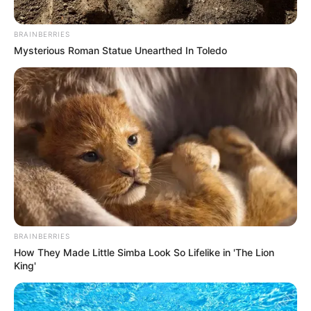
BRAINBERRIES
Mysterious Roman Statue Unearthed In Toledo
BRAINBERRIES
Balatonalmádiban elhangzott mondatai után
How They Made Little Simba Look So Lifelike in 'The Lion
országos felháborodást váltott ki Lázár János
King'
roma közösséget érintő kijelentése.