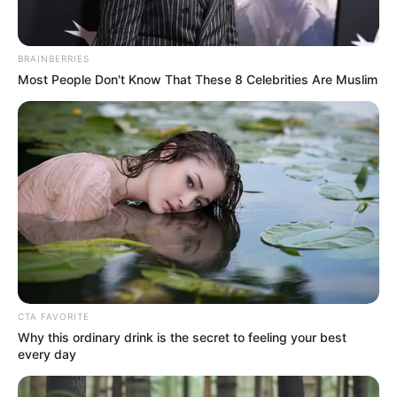
majd.A mai nap nem a származásról, a bőrszínről
szól, hanem az egymás melletti kiállásról
BRAINBERRIES
– fogalmazott a szervező.
Most People Don't Know That These 8 Celebrities Are Muslim
CTA FAVORITE
Why this ordinary drink is the secret to feeling your best
every day