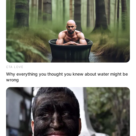
CTA LOVE
Why everything you thought you knew about water might be
wrong
17:15 Bár a beszédek egy kicsit csúsznak, de a
tömegben több híresség is feltűnt. Molnár Ferenc
Caramel is úgy érezte, hogy ki kell állnia Lázár
János szavai ellen, a híres zebra jelmezes tüntető is
megjelent a Kossuth téren, és Mohamed Fatima
énekesnő is itt van, ő ráadásul fel is szólal