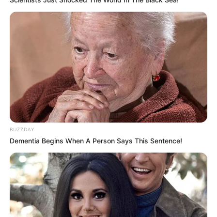
BUZZDAY
Dementia Begins When A Person Says This Sentence!