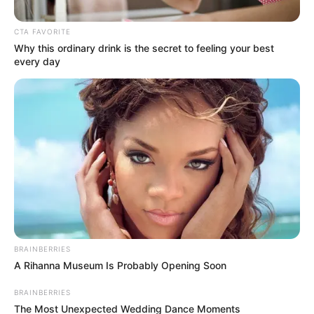
CTA FAVORITE
Posted
Friss hírek
Why this ordinary drink is the secret to feeling your best
in
every day
Elkezdődött Budapesten! Utcára
vonultak az emberek egyenesen
IDE tartanak – Hatalmas a
felháborodottság
by
Szerző
•
February 1, 2026
BRAINBERRIES
A Rihanna Museum Is Probably Opening Soon
BRAINBERRIES
The Most Unexpected Wedding Dance Moments