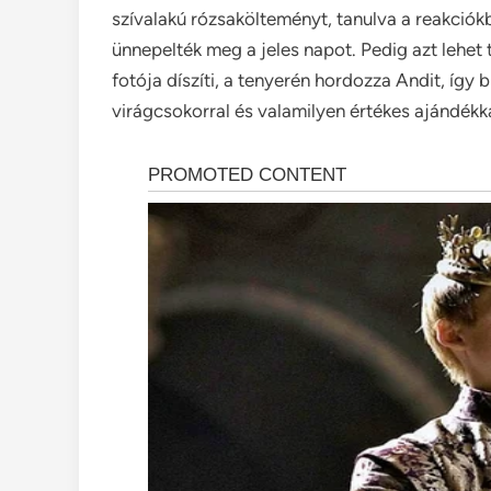
szívalakú rózsakölteményt, tanulva a reakciókb
ünnepelték meg a jeles napot. Pedig azt lehet t
fotója díszíti, a tenyerén hordozza Andit, így
virágcsokorral és valamilyen értékes ajándékka