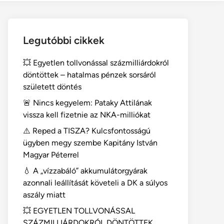
Legutóbbi cikkek
💥 Egyetlen tollvonással százmilliárdokról
döntöttek – hatalmas pénzek sorsáról
született döntés
🚨 Nincs kegyelem: Pataky Attilának
vissza kell fizetnie az NKA-milliókat
⚠️ Reped a TISZA? Kulcsfontosságú
ügyben megy szembe Kapitány István
Magyar Péterrel
💧 A „vízzabáló” akkumulátorgyárak
azonnali leállítását követeli a DK a súlyos
aszály miatt
💥 EGYETLEN TOLLVONÁSSAL
SZÁZMILLIÁRDOKRÓL DÖNTÖTTEK