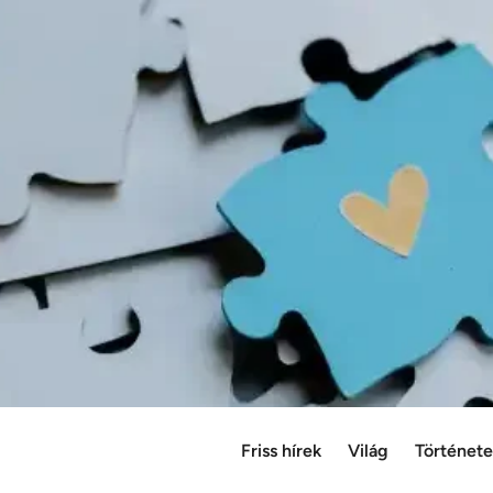
Friss hírek
Világ
Történet