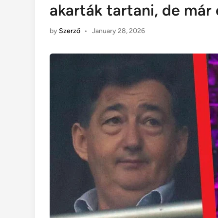
akarták tartani, de már
by
Szerző
•
January 28, 2026