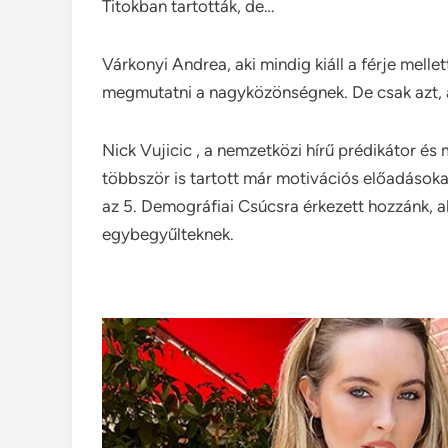
Titokban tartották, de…
Várkonyi Andrea, aki mindig kiáll a férje melle
megmutatni a nagyközönségnek. De csak azt, 
Nick Vujicic , a nemzetközi hírű prédikátor és m
többször is tartott már motivációs előadások
az 5. Demográfiai Csúcsra érkezett hozzánk, a
egybegyűlteknek.