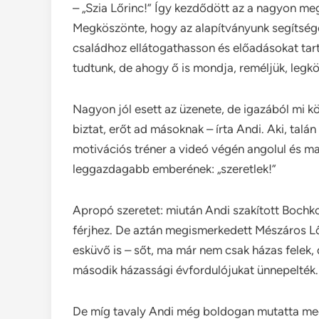
– „Szia Lőrinc!” Így kezdődött az a nagyon me
Megköszönte, hogy az alapítványunk segítség
családhoz ellátogathasson és előadásokat tart
tudtunk, de ahogy ő is mondja, reméljük, legköz
Nagyon jól esett az üzenete, de igazából mi k
biztat, erőt ad másoknak – írta Andi. Aki, talá
motivációs tréner a videó végén angolul és m
leggazdagabb emberének: „szeretlek!”
Apropó szeretet: miután Andi szakított Bochk
férjhez. De aztán megismerkedett Mészáros Lőr
esküvő is – sőt, ma már nem csak házas felek, 
második házassági évfordulójukat ünnepelték.
De míg tavaly Andi még boldogan mutatta meg 