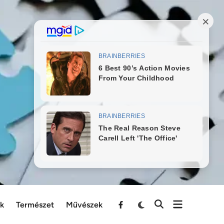
ek
Természet
Művészek
Menu
Item