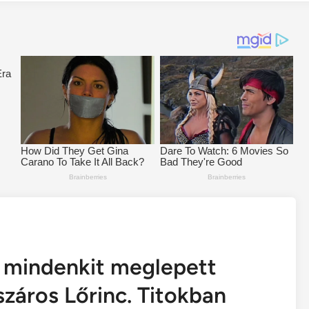
t mindenkit meglepett
záros Lőrinc. Titokban