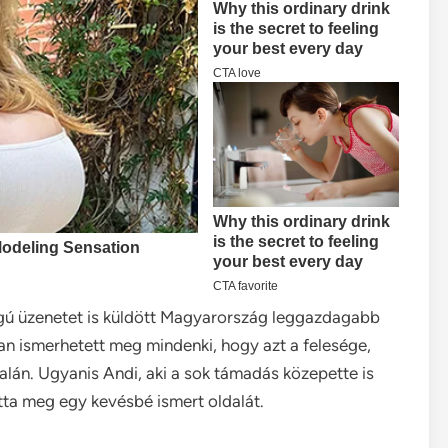
gú üzenetet is küldött Magyarország leggazdagabb
n ismerhetett meg mindenki, hogy azt a felesége,
lán. Ugyanis Andi, aki a sok támadás közepette is
atta meg egy kevésbé ismert oldalát.