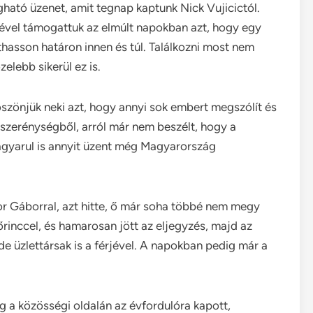
gható üzenet, amit tegnap kaptunk Nick Vujicictól.
ével támogattuk az elmúlt napokban azt, hogy egy
hasson határon innen és túl. Találkozni most nem
elebb sikerül ez is.
öszönjük neki azt, hogy annyi sok embert megszólít és
n szerénységből, arról már nem beszélt, hogy a
agyarul is annyit üzent még Magyarország
or Gáborral, azt hitte, ő már soha többé nem megy
inccel, és hamarosan jött az eljegyzés, majd az
de üzlettársak is a férjével. A napokban pedig már a
a közösségi oldalán az évfordulóra kapott,