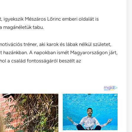
tt, igyekszik Mészáros Lőrinc emberi oldalát is
a magánéletük tabu.
otivációs tréner, aki karok és lábak nélkül születet,
at hazánkban. A napokban ismét Magyarországon járt,
hol a család fontosságáról beszélt az