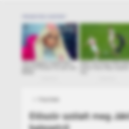
Posted
Friss hírek
in
Először szólalt meg Jákl
balesetrő