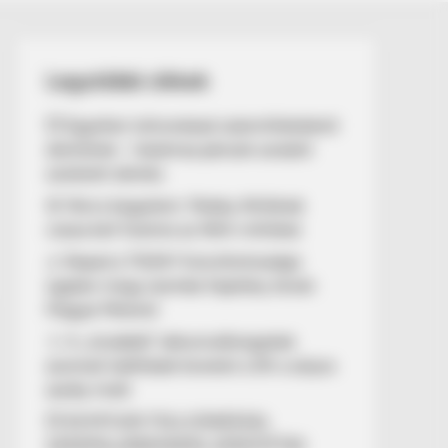
Legutóbbi cikkek
💥 Egyetlen tollvonással százmilliárdokról
döntöttek – hatalmas pénzek sorsáról
született döntés
🚨 Nincs kegyelem: Pataky Attilának
vissza kell fizetnie az NKA-milliókat
⚠️ Reped a TISZA? Kulcsfontosságú
ügyben megy szembe Kapitány István
Magyar Péterrel
💧 A „vízzabáló” akkumulátorgyárak
azonnali leállítását követeli a DK a súlyos
aszály miatt
💥 EGYETLEN TOLLVONÁSSAL
SZÁZMILLIÁRDOKRÓL DÖNTÖTTEK