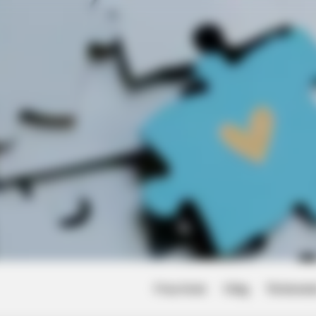
Friss hírek
Világ
Történet