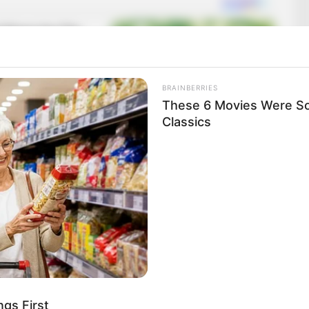
BRAINBERRIES
These 6 Movies Were So
Classics
dést vetnek fel. Jákli Mónika szerda hajnalban
on, Nagymegyer és Alistál között, a nagydűri letérő
ával egy balkanyarban sodródott le az útról, majd a
a szakadt és kigyulladt, az influenszer pedig kirepült
nincs hivatalos tájékoztatás, a
Nagyszombati
gs First