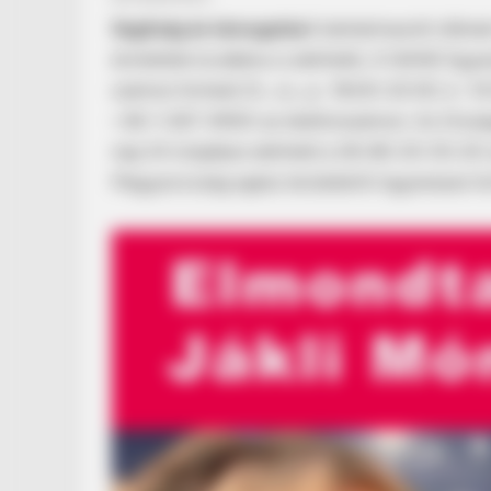
Segítség és támogatás
A bántalmazott nőknek
érintettek továbbra is elérhetik. A NANE Egy
számon hívható (h., cs., p.: 18:00–22:00, k.: 1
+36-1-267-4900-as telefonszámon. Az Országo
nap 24 órájában elérhető a 06-80-20-55-20-
Magyarország egész területéről ingyenesen 
BUZZ DAY