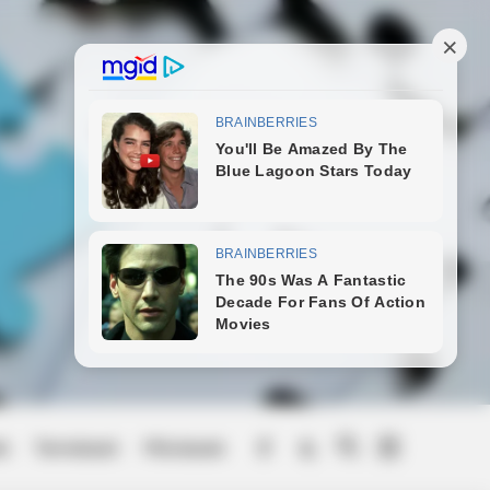
ek
Természet
Művészek
Menu
Item