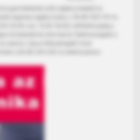
 és gyermekeknek szóló segélyvonalakat az
FRIDAY PLANS
RADA
esület ingyenes segélyvonala a +36-80-505-101-es
CVS Hides This $1 Generic Viagra -
Dav
0:00–22:00, sze.: 12:00–16:00), külföldről pedig a
Here's The Aisle It's Really In.
Eas
s Kríziskezelő és Információs Telefonszolgálat a
as számon, míg az Áldozatsegítő Vonal
hívható a 06-80-225-225-ös telefonszámon.
INSTANTHUB