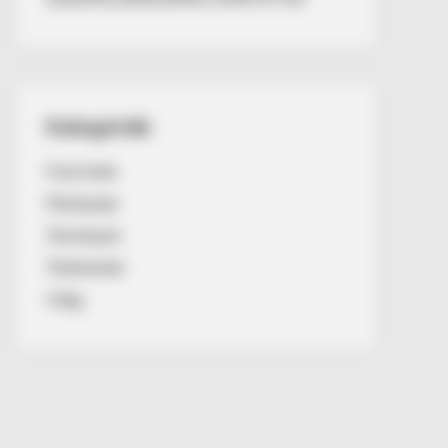
Kategóriák
Friss hírek
Művészek
Természet
Történetek
Világ