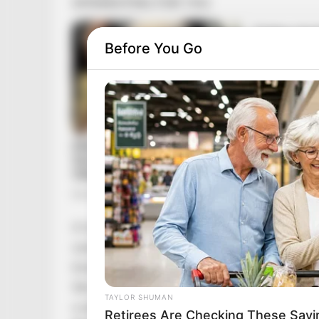
Before You Go
A tragédia körülményei továbbra is számos kér
szenvedett halálos autóbalesetet a 63-as főút
közelében. Az eddigi információk szerint autój
fák közé csapódott. A luxus-Mercedes darabokr
TAYLOR SHUMAN
a járműből. A baleset pontos okairól egyelőre 
Retirees Are Checking These Savin