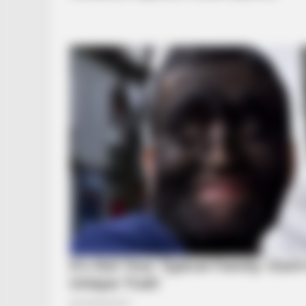
GLYCOGEN SUPPORT
Eat This Daily To Keep Sugar Belo
HABERION
Suspicious Eagle Tries To Steal P
- Watch What Happened