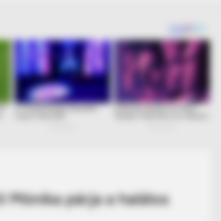
i Mónika párja a halálos