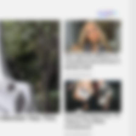
BUZZDAY
w 100
Embarrassing Prince Wi
(Watch)
uppy