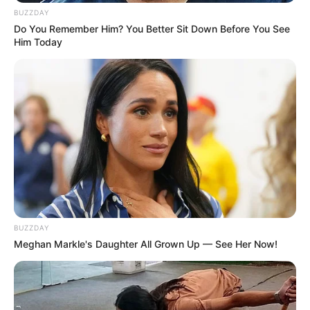
BUZZDAY
Do You Remember Him? You Better Sit Down Before You See
Him Today
BUZZDAY
Meghan Markle's Daughter All Grown Up — See Her Now!