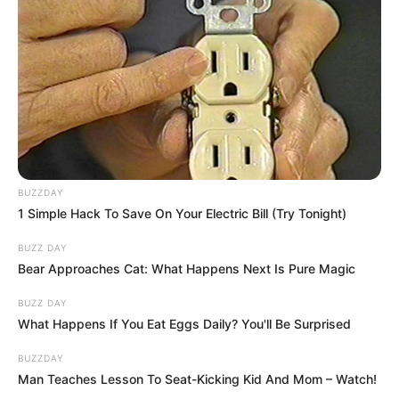
Felrobbantotta az internetet egy vidéki gazda
videója, amelyben keményen kiosztotta Magyar
Pétert. A gazda élesen kritizálta Magyar Pétert,
akinek politikája szerinte veszélyezteti a magyar
mezőgazdaság jövőjét.
A felvétel már több százezres nézettségnél jár,
BUZZDAY
eddig már közel 16 ezer lájkot és háromezer
1 Simple Hack To Save On Your Electric Bill (Try Tonight)
megosztást gyűjtött össze.
BUZZ DAY
Bear Approaches Cat: What Happens Next Is Pure Magic
Egy vidéki gazda keményen kiosztotta Magyar
BUZZ DAY
Pétert, a Facebookon elérhető videó már több
What Happens If You Eat Eggs Daily? You'll Be Surprised
százezres nézettségnél jár. A magyar gazdák
megelégelték Magyar Péter üres ígéreteit és
BUZZDAY
Man Teaches Lesson To Seat-Kicking Kid And Mom – Watch!
veszélyes politikáját.