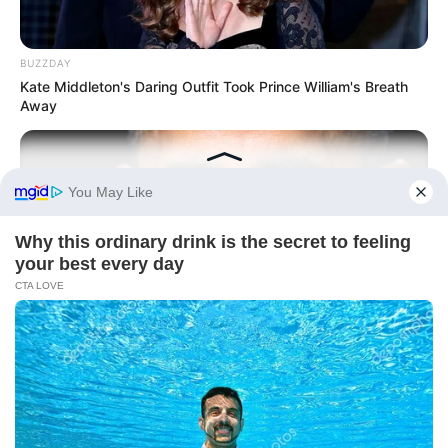
BUZZDAY
Kate Middleton's Daring Outfit Took Prince William's Breath
Away
BUZZ DAY
Barack Finally Reveals What's Going On With Michelle
BUZZ DAY