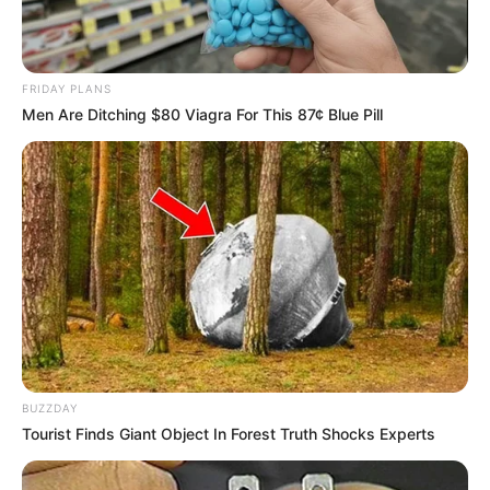
FRIDAY PLANS
Men Are Ditching $80 Viagra For This 87¢ Blue Pill
BUZZDAY
Tourist Finds Giant Object In Forest Truth Shocks Experts