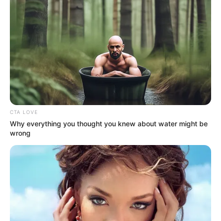
többen fejezik ki támogatásukat a gazda
álláspontja mellett.
A magyar gazdák világosan üzennek: nem engedik,
hogy politikai játszmák áldozatai legyenek. A vidéki
emberek nem hagyják, hogy a baloldali politikusok
veszélybe sodorják megélhetésüket és a magyar
mezőgazdaság jövőjét.
CTA LOVE
Why everything you thought you knew about water might be
wrong