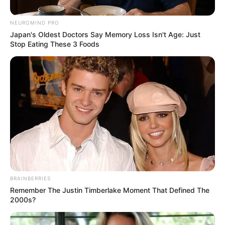
Posted
Friss hírek
NEUROMIND PRO
Japan's Oldest Doctors Say Memory Loss Isn't Age: Just
in
Stop Eating These 3 Foods
Magyar gazda alázta porig
Magyar Pétert, futótűzként
terjed a videó a neten
by
Szerző
•
January 27, 2026
BRAINBERRIES
Remember The Justin Timberlake Moment That Defined The
2000s?