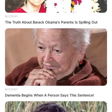
BUZZDAY
The Truth About Barack Obama's Parents Is Spilling Out
BUZZDAY
Dementia Begins When A Person Says This Sentence!