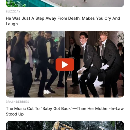
BUZZDAY
He Was Just A Step Away From Death: Makes You Cry And
Laugh
BRAINBERRIES
The Music Cut To "Baby Got Back"—Then Her Mother-In-Law
Stood Up