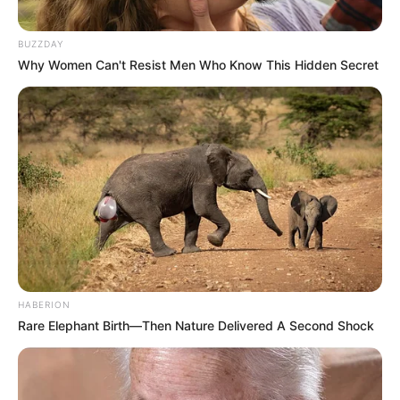
BUZZDAY
Why Women Can't Resist Men Who Know This Hidden Secret
HABERION
Rare Elephant Birth—Then Nature Delivered A Second Shock