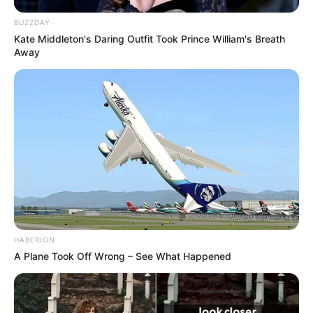
BUZZDAY
Kate Middleton's Daring Outfit Took Prince William's Breath
Away
HABERION
A Plane Took Off Wrong – See What Happened