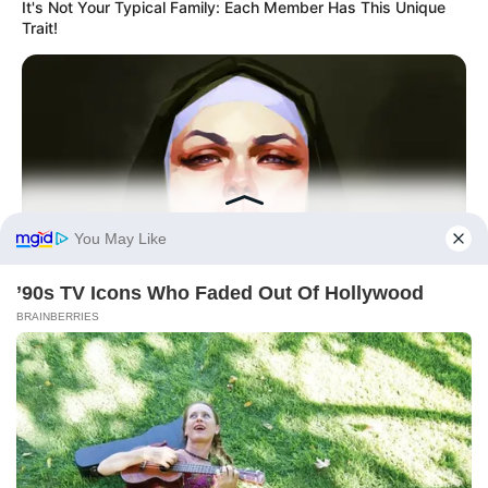
It's Not Your Typical Family: Each Member Has This Unique
Trait!
BRAINBERRIES
Hidden Sins: 15 Bible Prohibited Acts We All Commit!