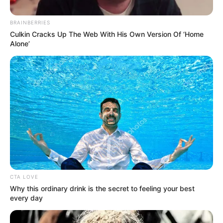
Posted
Friss hírek
BRAINBERRIES
Culkin Cracks Up The Web With His Own Version Of ‘Home
in
Alone’
Orbán Viktor lett Magyarország
legsárosabb férfija egy online
szavazáson?!
by
Szerző
•
January 25, 2026
CTA LOVE
Why this ordinary drink is the secret to feeling your best
every day