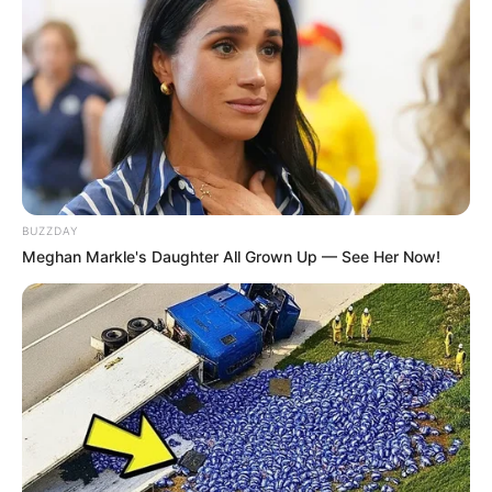
BUZZDAY
Meghan Markle's Daughter All Grown Up — See Her Now!