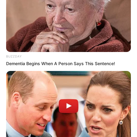
BUZZDAY
Dementia Begins When A Person Says This Sentence!