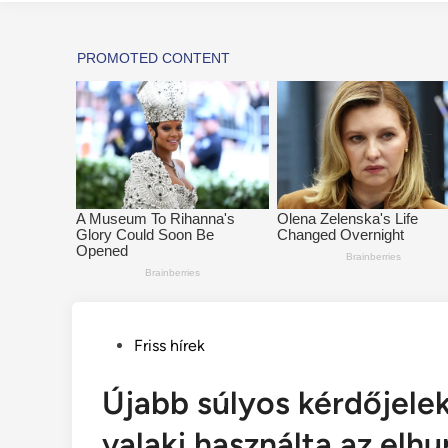
Posted
Friss hírek
in
Újabb súlyos kérdőjelek
valaki használta az elhu