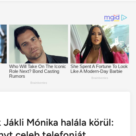
 Jákli Mónika halála körül:
nyt celeb telefonját