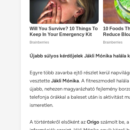
Újabb súlyos kérdőjelek Jákli Mónika halála k
Egyre több zavarba ejtő részlet kerül napvilág
vesztette
Jákli Mónika
. A fitneszmodell halál
újabb, nehezen magyarázható fejlemény borzolj
telefonja órákkal a baleset után is aktivitást 
ismeretlen.
A történtekről elsőként az
Origo
számolt be, a