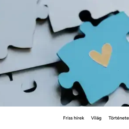
Friss hírek
Világ
Történet