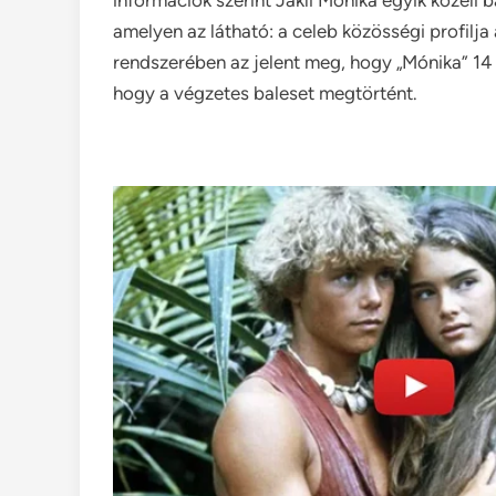
információk szerint Jákli Mónika egyik közeli 
amelyen az látható: a celeb közösségi profilja a
rendszerében az jelent meg, hogy „Mónika” 14 
hogy a végzetes baleset megtörtént.