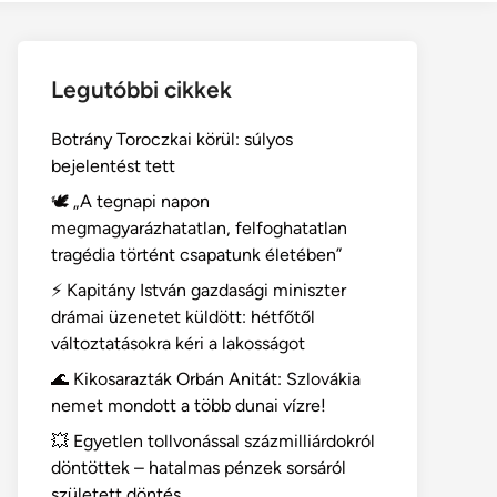
Legutóbbi cikkek
Botrány Toroczkai körül: súlyos
bejelentést tett
🕊️ „A tegnapi napon
megmagyarázhatatlan, felfoghatatlan
tragédia történt csapatunk életében”
⚡ Kapitány István gazdasági miniszter
drámai üzenetet küldött: hétfőtől
változtatásokra kéri a lakosságot
🌊 Kikosarazták Orbán Anitát: Szlovákia
nemet mondott a több dunai vízre!
💥 Egyetlen tollvonással százmilliárdokról
döntöttek – hatalmas pénzek sorsáról
született döntés