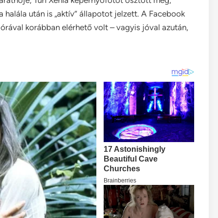
barátnője, Turi Xénia képernyőfotót osztott meg,
 halála után is „aktív” állapotot jelzett. A Facebook
órával korábban elérhető volt – vagyis jóval azután,