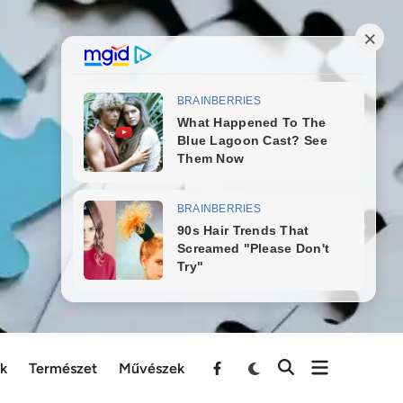
ek
Természet
Művészek
Menu
Item