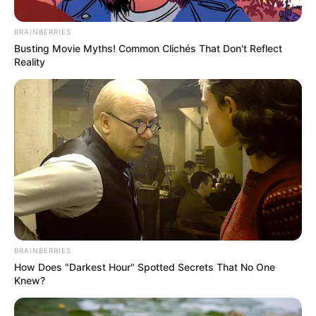
BRAINBERRIES
Posted
Friss hírek
Busting Movie Myths! Common Clichés That Don't Reflect
in
Reality
Ázsia Expressz: Kijött a friss
lista, Krausz Gáborék mellett ŐK
lesznek az új évad versenyzői! –
Hatalmas a felháborodás, hogy
kiket választottak be:
by
Szerző
•
September 5, 2025
BRAINBERRIES
How Does "Darkest Hour" Spotted Secrets That No One
Knew?