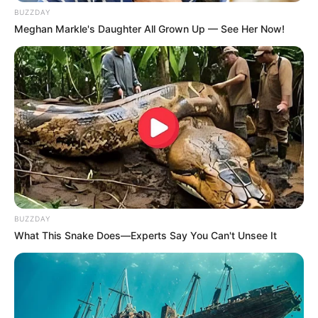
BUZZDAY
Meghan Markle's Daughter All Grown Up — See Her Now!
BUZZDAY
What This Snake Does—Experts Say You Can't Unsee It