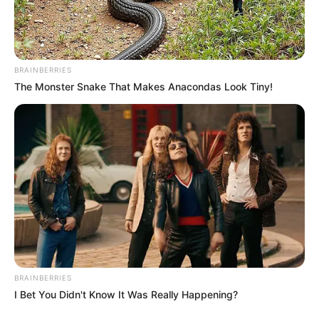
fődíjért.
A versenyzőknek azonban nemcsak a kényelmes
életüket kell hátrahagyniuk, hanem pénzüket,
BRAINBERRIES
bankkártyájukat és telefonjukat is. Az Ázsia
The Monster Snake That Makes Anacondas Look Tiny!
Expressz nem csak kaland, de egyfajta
túlélőverseny is, ahol az alapvető komfortzónától is
meg kell válniuk a résztvevőknek. A kalandra
vállalkozó párok között lesznek olyan ismert
személyiségek, mint:
a TV2 műsorvezetői, Till Attila és Stohl András;
Mikes Anna és Krausz Gábor,
BRAINBERRIES
I Bet You Didn't Know It Was Really Happening?