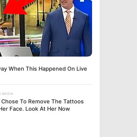
 They 20 Years Later?
way When This Happened On Live
R MEDIA
 Chose To Remove The Tattoos
Her Face. Look At Her Now
We Saw In Movies