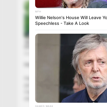
MFH
Willie Nelson's House Will Leave Y
Speechless - Take A Look
CTA FAVORITE
Why this ordinary drink is the secr
to feeling your best every day
Hosszú betegség után meghalt az ismert magy
Megrendítő hírt közöltek vasárnap este:
48 év
generációk ismertek és szerettek
Chriss Rons
megpróbáltatásokkal teli betegséget követően
elaludt.”
GAMES WAKA