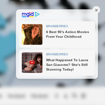
ings About FIFA World Cup 2026
ek
Természet
Művészek
Menu
BERRIES
Item