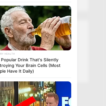
Kategóriák
 Blue Lagoon Stars Today
Friss hírek
Művészek
RY HEALTH
Természet
Popular Drink That's Silently
Történetek
troying Your Brain Cells (Most
Világ
le Have It Daily)
BERRIES
e OC' Cast Then And Now - Where