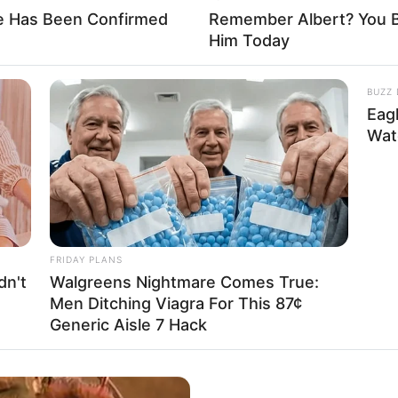
He Has Been Confirmed
Remember Albert? You B
lán tették közzé:
Him Today
BUZZ 
Eag
Wat
FRIDAY PLANS
dn't
Walgreens Nightmare Comes True:
Men Ditching Viagra For This 87¢
Generic Aisle 7 Hack