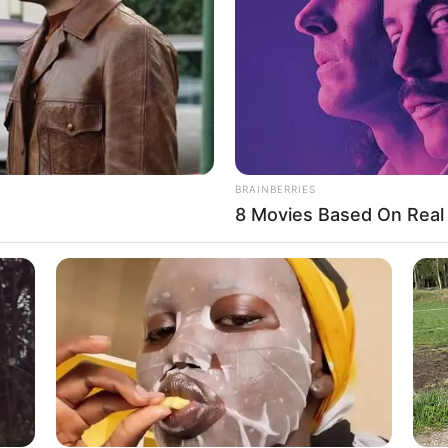
ározó alakja volt
an megmutatkozott:
gé
,
BRAINBERRIES
ismertebb klubjainak állandó fellépője
lett.
8 Movies Based On Real 
és alázata miatt hamar legendává vált a hazai
gyarországon, hanem külföldön is ismerték.
mlékeiket és búcsúzó soraikat. Sokan hangsúlyozzák,
 személyiség volt Horváth Krisztián – nem csupán