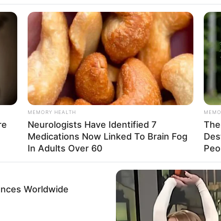
BRAINBERRIES
You'll Be Amazed By The
MEMORY HEALTH
MEMO
re
Neurologists Have Identified 7
The 
Medications Now Linked To Brain Fog
Des
In Adults Over 60
Peop
ences Worldwide
CTA LOVE
BRAIN
et
Why this ordinary drink is the secret
'Th