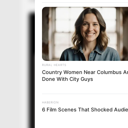
RURAL HEARTS
Country Women Near Columbus A
Done With City Guys
HABERION
6 Film Scenes That Shocked Audi
CTA FAVORITE
Why this ordinary drink is the secr