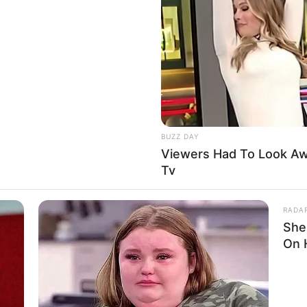
to feeling your best every day
Are
BUZZ DAY
Viewers Had To Look A
Tv
RADA
She
On 
BRAINBERRIES
Sensual Dance Scenes 