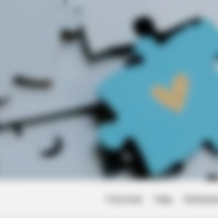
BRAINBERRIES
knew about water might
The Most Surprising Th
Friss hírek
Világ
Történet
BRAIN