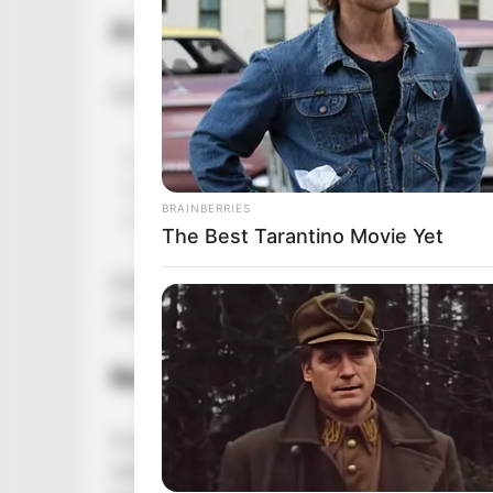
A magyar klubkultúra egyik meghat
Chriss Ronson tehetsége már tinédzserkoráb
tizenévesen kezdett zenével foglalkozni,
1994-ben állt először a lemezjátszók mö
BRAINBERRIES
a ’90-es évek végére pedig
az ország leg
The Best Tarantino Movie Yet
Különleges hangzásvilága, kifinomult szettjei 
elektronikus zenei életben. Nevét nemcsak Ma
Barátai, pályatársai is gyászolják
A zenész közösség tagjai sorra osztják meg e
milyen inspiráló, segítőkész és mélyen emberi