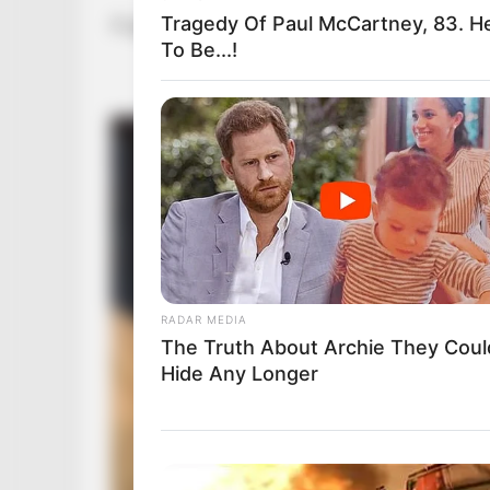
Tragedy Of Paul McCartney, 83. 
A gyászhírt a művész hivatalos Facebook-olda
To Be...!
RADAR MEDIA
The Truth About Archie They Coul
Hide Any Longer