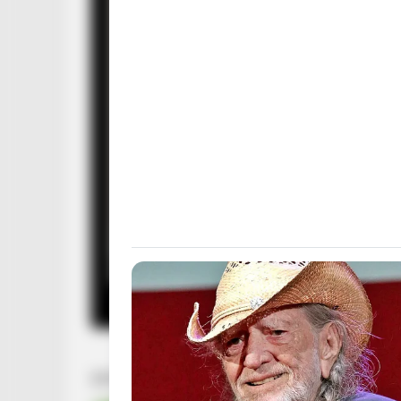
to feeling your best every day
BRAINBERRIES
Did They Lie To Us In This Movie?