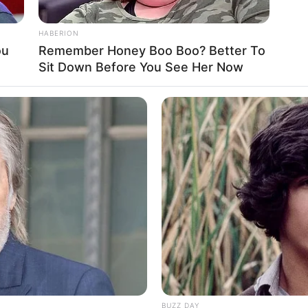
HABERION
ou
Remember Honey Boo Boo? Better To
Sit Down Before You See Her Now
BRAINBERRIES
BRAIN
et
What Happened To The Blue Lagoon
I Be
Cast? See Them Now
Hap
ar DJ – gyászol a hazai zenés világ
es korában elhunyt Horváth Krisztián
, akit egész
on
művésznéven. A legendás DJ hosszú,
 távozott, ahogy családja fogalmazott:
„ma békésen
BUZZ DAY