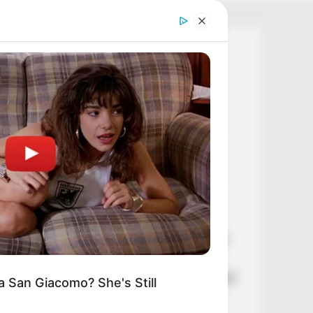
e Moments Got Out Of Control
ckly
Legutóbbi cikkek
Botrány Toroczkai körül: súlyos
bejelentést tett
🕊️ „A tegnapi napon
megmagyarázhatatlan, felfoghatatlan
tragédia történt csapatunk életében”
⚡ Kapitány István gazdasági miniszter
drámai üzenetet küldött: hétfőtől
változtatásokra kéri a lakosságot
🌊 Kikosarazták Orbán Anitát: Szlovákia
nemet mondott a több dunai vízre!
💥 Egyetlen tollvonással százmilliárdokról
 San Giacomo? She's Still
döntöttek – hatalmas pénzek sorsáról
született döntés