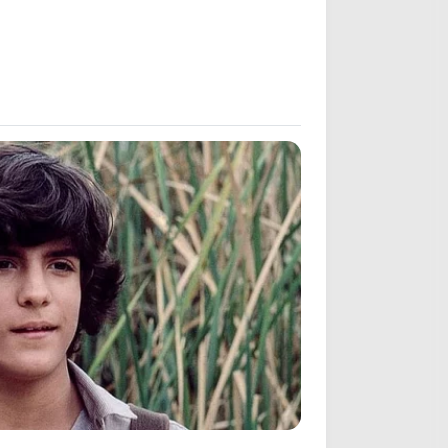
BERRIES
t You Didn't Know It Was Really
pening?