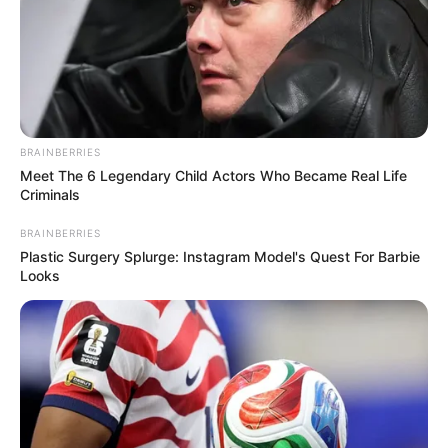
kedvelés és a “sok szerencsét” beírása után
gördítesz lejjebb! 🍀
BRAINBERRIES
Meet The 6 Legendary Child Actors Who Became Real Life
Criminals
BRAINBERRIES
Plastic Surgery Splurge: Instagram Model's Quest For Barbie
Looks