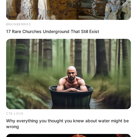
BRAINBERRIES
17 Rare Churches Underground That Still Exist
CTA LOVE
Why everything you thought you knew about water might be
wrong
Megjövendölte
a szeptember 11-i terrortámadást
,