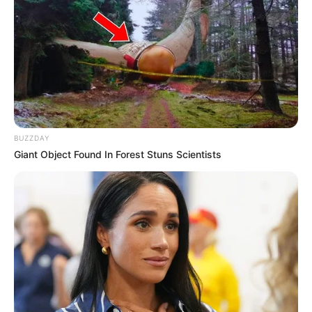
életed. A tavasz második felében váratlan pénzügyi
vagy ingatlanlehetőség jön. Egy kapcsolatod
szilárdabbá válik, mert végre kimondod, amit eddig
nem mertél. Az év első fele neked dolgozik, ha
mersz hinni magadban. Hét év szerencse vár, ha
kedvelés és a “sok szerencsét” beírása után
gördítesz lejjebb! 🍀
BUZZDAY
Giant Object Found In Forest Stuns Scientists
♎ MÉRLEG (szeptember 23. – október
22.)
A Mérleg számára Nostradamus szerint 2026 első
fele az egyensúly visszanyeréséről szól. Januárban
egy fontos döntés vár rád, amit nem halogathatsz
tovább. Februárban a szerelem fellángol,
különösen, ha korábban voltak feszültségek. Egy új