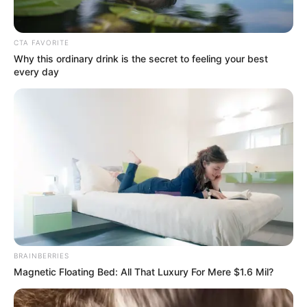
CTA FAVORITE
Why this ordinary drink is the secret to feeling your best
every day
BRAINBERRIES
Magnetic Floating Bed: All That Luxury For Mere $1.6 Mil?
Nostradamus 2026-ra igazán különleges és
elgondolkodtató dolgokat jósolt! 🔮