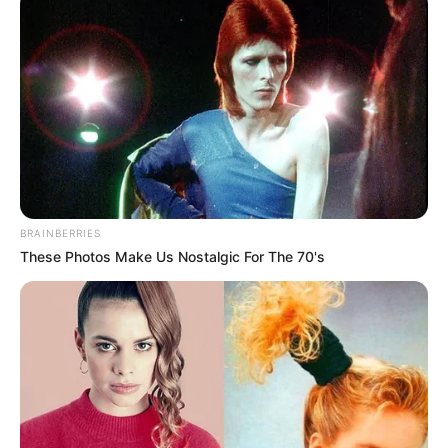
az
olajválságot
, a
gazdasági összeomlásokat
, sőt
– sok értelmező szerint – még
Trump
felemelkedését
és a
2000-es évek
napfogyatkozását
is előre leírta.
Kevesen tudják azonban, hogy Nostradamus
nemcsak világpolitikai eseményekről, hanem
az
emberek személyes életéről és csillagjegyeik
BRAINBERRIES
sorsáról is
írt.
These Photos Make Us Nostalgic For The 70's
A 2026-os esztendő első fele különösen erős égi
hatásokat hordoz – Nostradamus látomásai
alapján
nyolc csillagjegy életében sorsfordító
változások várhatók
.
Lesz, akinek új szerelem hoz fényt, másoknak
anyagi áttörés vagy régi sebek gyógyulása jelenti