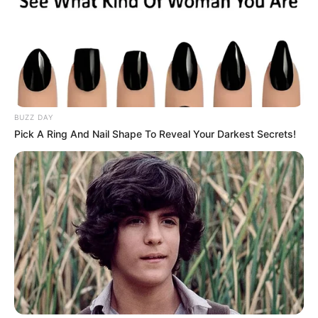
begyógyul, és felszabadulsz. Az Oroszlán most
megérti, hogy a szeretet az igazi hatalom. Egy új
lehetőség külfölddel vagy médiával kapcsolatban
kiemelkedő eredményt hozhat. Ne félj megmutatni
magad – most minden szem rád figyel. Az év első
fele diadalmenet lehet, ha nem hagyod, hogy az
BUZZ DAY
ego vezessen. Hét év szerencse vár, ha kedvelés és
Pick A Ring And Nail Shape To Reveal Your Darkest Secrets!
a “sok szerencsét” beírása után gördítesz lejjebb!
🍀
♍ SZŰZ (augusztus 23. – szeptember
22.)
A Szűz számára Nostradamus 2026 első felére a
rendrakás és újjászületés időszakát jósolja.
Januárban még káosz uralkodik, de februárra