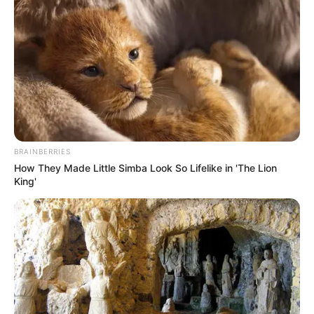
A történelem legrejtélyesebb
jósát,
Nostradamust
évszázadok óta legendák
övezik. Rövid, ködös verssorai – az úgynevezett
„centúriák” – még ma is hátborzongatóan pontosan
írják le a modern kor eseményeit.
BRAINBERRIES
Sokan csak legyintenek, mások viszont
How They Made Little Simba Look So Lifelike in 'The Lion
megesküsznek rá, hogy valóban
belelátott a jövő
King'
szövetébe
. A jóslatai szerint nemcsak a történelem
nagy fordulatait, de az emberi sorsok finom
rezdüléseit is előre látta.