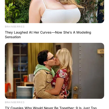
BRAINBERRIES
They Laughed At Her Curves—Now She's A Modeling
Sensation
BRAINBERRIES
TV Couples Who Would Never Be Together: 9 Is Just Too