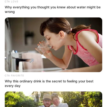
CTA LOVE
Why everything you thought you knew about water might be
wrong
“A sok irigynek üzenném, hogy Várkonyi Andrea 20
CTA FAVORITE
éve titkon szerelmes volt Lőrincbe, így mesélte: –
Why this ordinary drink is the secret to feeling your best
Egy baráti társasággal buliztunk, amikor egyszer
every day
csak elromlott a fűtés. Hideg, téli este volt, így
nagyon megijedtünk. A házigazda tárcsázott egy
számot, majd negyed óra múlva meg is érkezett a