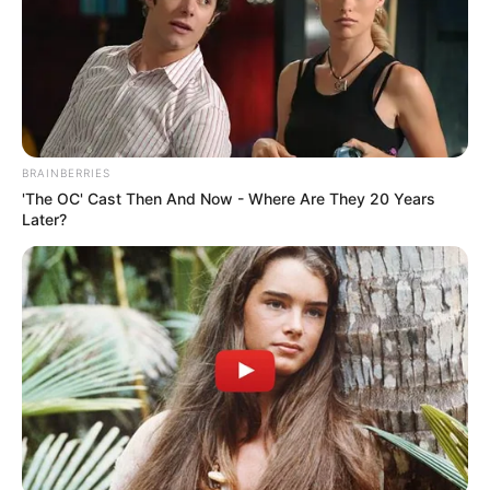
BRAINBERRIES
'The OC' Cast Then And Now - Where Are They 20 Years
Later?
Elképesztően ügyes kezű szerelő volt már akkor is,
3 perc alatt kész volt, ahogy a mai napig minden
problémát megold ennyi idő alatt. A munka
végeztével felállt, kisöpörte a haját a csillogó
izzadtsággal és korommal teli homlokáról és rám
mosolygott.
Majd ezt mondta nekem: ,, Láttalak már abban a