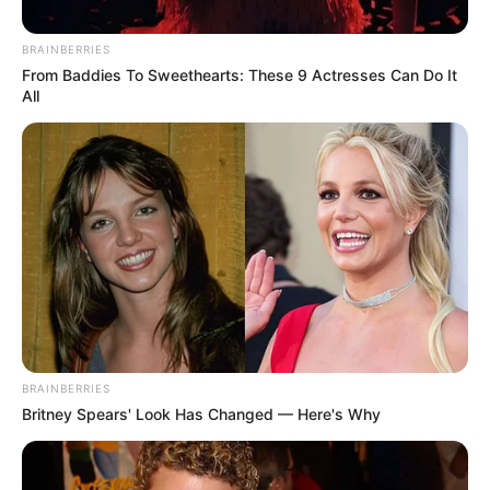
BRAINBERRIES
Posted
Friss hírek
From Baddies To Sweethearts: These 9 Actresses Can Do It
in
All
A sok irigynek üzenném, hogy
Várkonyi Andrea 20 éve titkon
szerelmes volt Lőrincbe, így
mesélte: A cikk a
hozzászólásoknál olvasható!
by
Szerző
•
January 11, 2026
BRAINBERRIES
Britney Spears' Look Has Changed — Here's Why