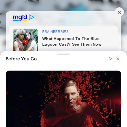
Skip
to
content
Magyarmozaik.com
Mai
Men
Before You Go