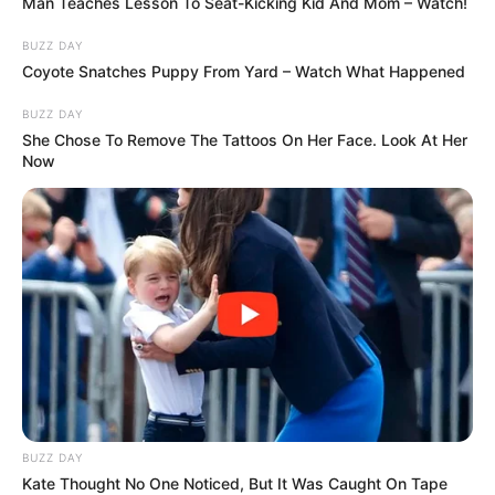
Man Teaches Lesson To Seat-Kicking Kid And Mom – Watch!
BUZZ DAY
Coyote Snatches Puppy From Yard – Watch What Happened
BUZZ DAY
She Chose To Remove The Tattoos On Her Face. Look At Her
Now
BUZZ DAY
Kate Thought No One Noticed, But It Was Caught On Tape