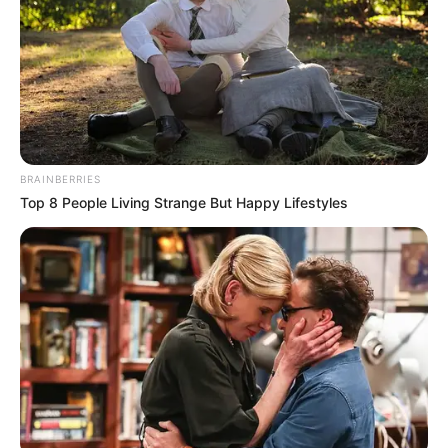
gázszerelő. -Ez a Novák Laci a Barátok köztből? –
kérdeztem magamban.
Nem tétlenkedett, egyből a gázkazán felé vette az
irányt. – Tisztán emlékszem, homlokán az izzadtság
és a korom furcsa játékot űzött, (hiszen már 17
BRAINBERRIES
órája dolgozott), csodálatos látvány volt.
Top 8 People Living Strange But Happy Lifestyles