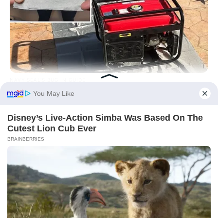
NAVY SEAL'S BUG IN GUIDE
Navy SEAL: This Is How You Really Protect A Generator From
An EMP