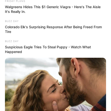
FRIDAY PLANS
Walgreens Hides This $1 Generic Viagra - Here's The Aisle
It's Really In.
BUZZ DAY
Colorado Elk's Surprising Response After Being Freed From
Tire
BUZZ DAY
Suspicious Eagle Tries To Steal Puppy - Watch What
Happened