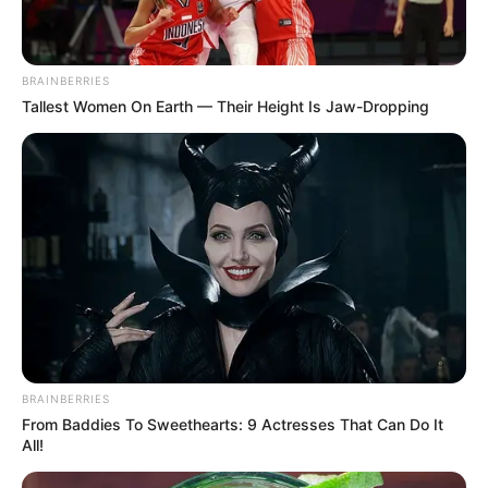
BRAINBERRIES
Tallest Women On Earth — Their Height Is Jaw-Dropping
BRAINBERRIES
From Baddies To Sweethearts: 9 Actresses That Can Do It
All!