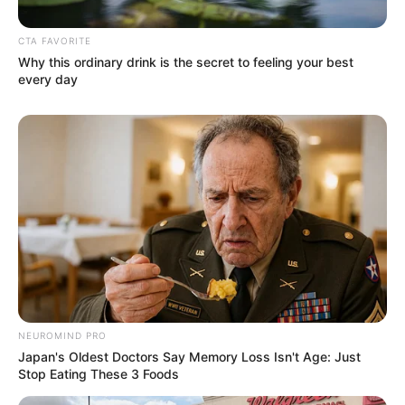
Mészáros Lőrinctől és másra bízza a Fidesz
gazdasági hátországának irányítását.
CTA FAVORITE
Why this ordinary drink is the secret to feeling your best
🆘A Fidesz korrupt rendszere úgy próbálja elkerülni
every day
a bukást, hogy felzabálja a saját gyermekét.
❗️Ez már tényleg a NER végvonaglása. A hajó
süllyed, és bár a haszonlesők még bizakodnak, csak
idő kérdése, mikor kezd el közülük valaki beszélni.”
NEUROMIND PRO
Japan's Oldest Doctors Say Memory Loss Isn't Age: Just
Stop Eating These 3 Foods