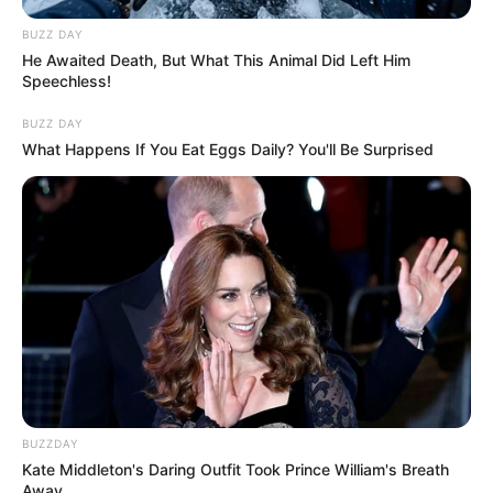
BUZZ DAY
He Awaited Death, But What This Animal Did Left Him
Speechless!
BUZZ DAY
What Happens If You Eat Eggs Daily? You'll Be Surprised
BUZZDAY
Kate Middleton's Daring Outfit Took Prince William's Breath
Away