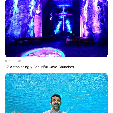
BRAINBERRIES
17 Astonishingly Beautiful Cave Churches
👉Ez például most úgy kezdődött, hogy kiderült:
szakítani akar Mészáros Lőrinc cégeivel a
Nemzetgazdasági Minisztérium (NGM) és az