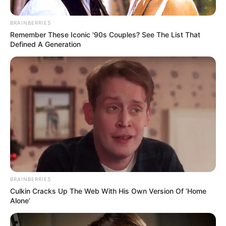
BRAINBERRIES
Posted
Friss hírek
Remember These Iconic '90s Couples? See The List That
in
Defined A Generation
Lehúzhatja a rolót Mészáros
Lőrinc?
by
Szerző
•
January 8, 2026
BRAINBERRIES
Culkin Cracks Up The Web With His Own Version Of ‘Home
Alone’