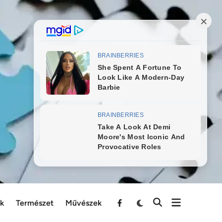
ek
Természet
Művészek
Menu
Item