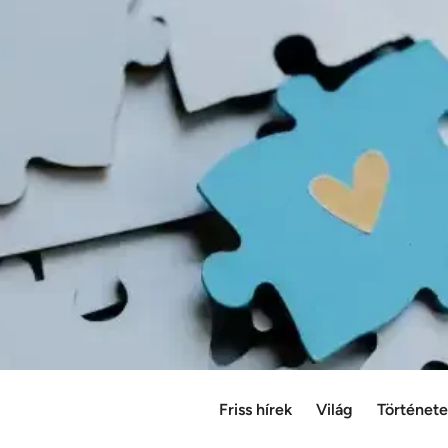
Friss hírek
Világ
Történet