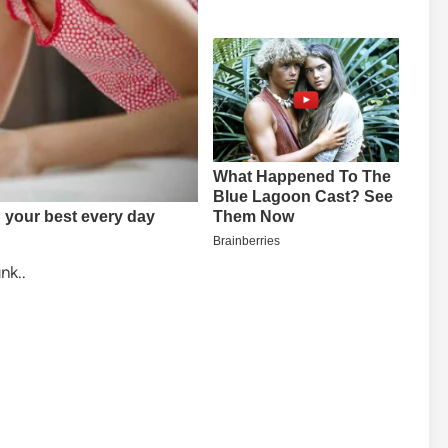
nk..
.