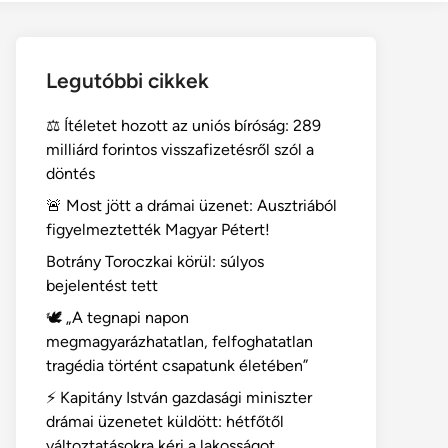
Legutóbbi cikkek
⚖️ Ítéletet hozott az uniós bíróság: 289
milliárd forintos visszafizetésről szól a
döntés
🚨 Most jött a drámai üzenet: Ausztriából
figyelmeztették Magyar Pétert!
Botrány Toroczkai körül: súlyos
bejelentést tett
🕊️ „A tegnapi napon
megmagyarázhatatlan, felfoghatatlan
tragédia történt csapatunk életében”
⚡ Kapitány István gazdasági miniszter
drámai üzenetet küldött: hétfőtől
változtatásokra kéri a lakosságot