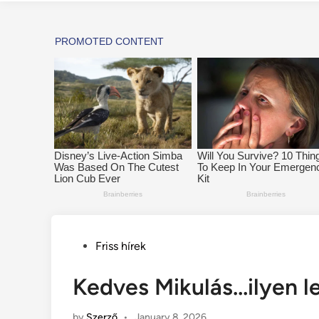
Posted
Friss hírek
in
Kedves Mikulás…ilyen l
by
Szerző
•
January 8, 2026