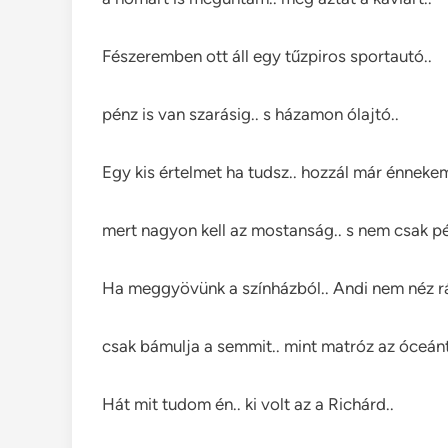
Fészeremben ott áll egy tűzpiros sportautó..
pénz is van szarásig.. s házamon ólajtó..
Egy kis értelmet ha tudsz.. hozzál már énnekem
mert nagyon kell az mostanság.. s nem csak pé
Ha meggyövünk a színházból.. Andi nem néz r
csak bámulja a semmit.. mint matróz az óceánt
Hát mit tudom én.. ki volt az a Richárd..