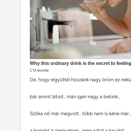
De, hogy elgyüttél hozzánk nagy öröm ez nekü
bár amint látod.. mán igen nagy a belünk..
Szőke nő már megvolt.. több nem is kéne már.
a homárt is meguntam.. meg aztat a kaviárt..