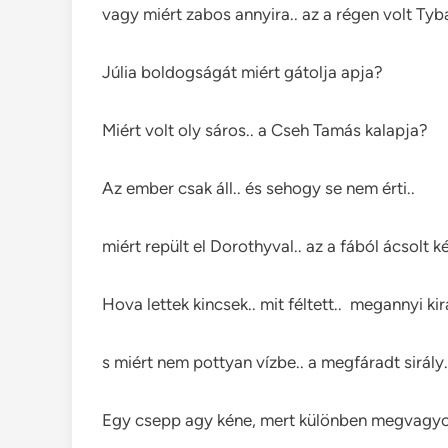
vagy miért zabos annyira.. az a régen volt Tyba
Júlia boldogságát miért gátolja apja?
Miért volt oly sáros.. a Cseh Tamás kalapja?
Az ember csak áll.. és sehogy se nem érti..
miért repült el Dorothyval.. az a fából ácsolt ké
Hova lettek kincsek.. mit féltett.. megannyi kirá
s miért nem pottyan vízbe.. a megfáradt sirály
Egy csepp agy kéne, mert különben megvagyo