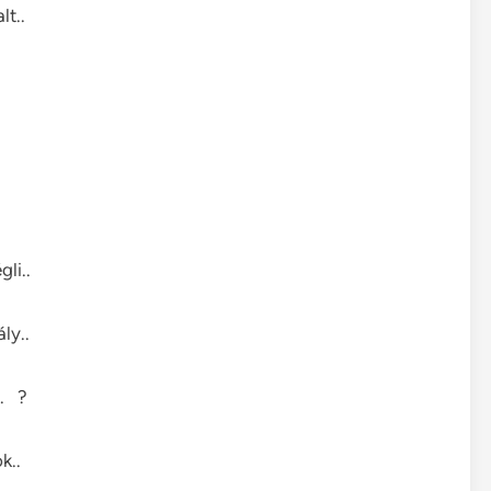
lt..
gli..
ly..
.. ?
k..