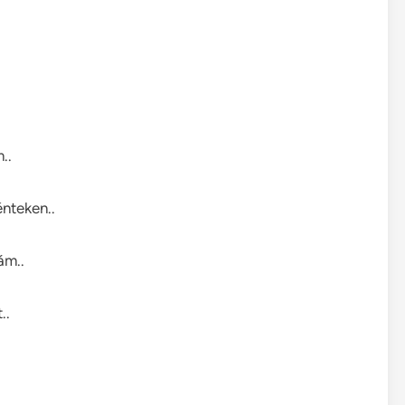
..
nteken..
ám..
..