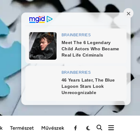
ek
Természet
Művészek
Menu
Item