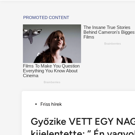
Posted
Friss hírek
in
Győzike VETT EGY NA
kijelentette: ” Én vagy