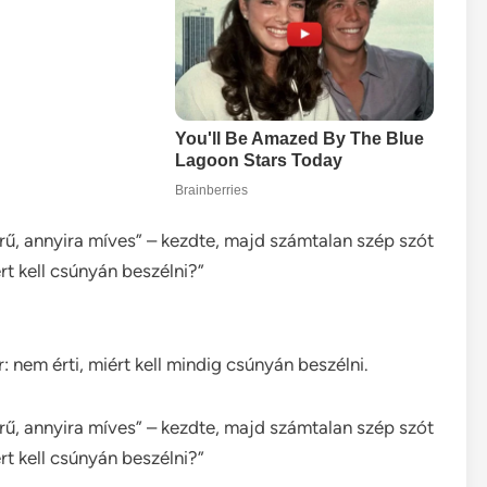
ű, annyira míves” – kezdte, majd számtalan szép szót
t kell csúnyán beszélni?”
 nem érti, miért kell mindig csúnyán beszélni.
ű, annyira míves” – kezdte, majd számtalan szép szót
t kell csúnyán beszélni?”