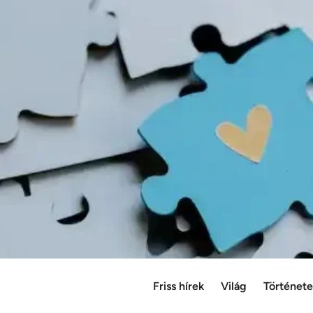
Friss hírek
Világ
Történet