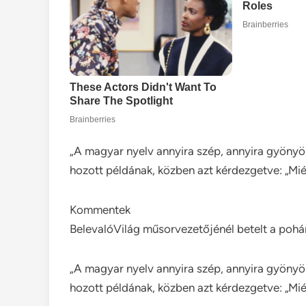
„A magyar nyelv annyira szép, annyira gyönyör
hozott példának, közben azt kérdezgetve: „Miér
Kommentek
BelevalóVilág műsorvezetőjénél betelt a pohár:
„A magyar nyelv annyira szép, annyira gyönyör
hozott példának, közben azt kérdezgetve: „Miér