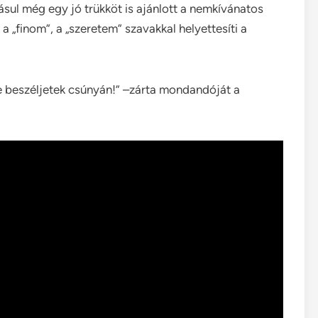
sul még egy jó trükköt is ajánlott a nemkívánatos
 a „finom”, a „szeretem” szavakkal helyettesíti a
ne beszéljetek csúnyán!” –zárta mondandóját a