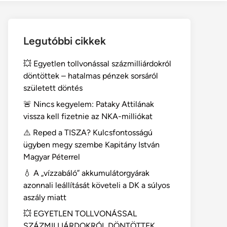
Legutóbbi cikkek
💥 Egyetlen tollvonással százmilliárdokról
döntöttek – hatalmas pénzek sorsáról
született döntés
🚨 Nincs kegyelem: Pataky Attilának
vissza kell fizetnie az NKA-milliókat
⚠️ Reped a TISZA? Kulcsfontosságú
ügyben megy szembe Kapitány István
Magyar Péterrel
💧 A „vízzabáló” akkumulátorgyárak
azonnali leállítását követeli a DK a súlyos
aszály miatt
💥 EGYETLEN TOLLVONÁSSAL
SZÁZMILLIÁRDOKRÓL DÖNTÖTTEK