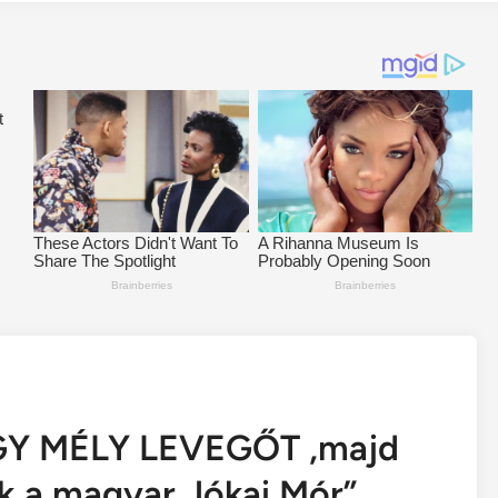
GY MÉLY LEVEGŐT ,majd
ok a magyar Jókai Mór”