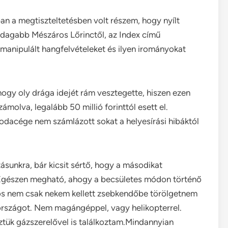
n a megtiszteltetésben volt részem, hogy nyílt
zdagabb Mészáros Lőrinctől, az Index című
manipulált hangfelvételeket és ilyen irományokat
hogy oly drága idejét rám vesztegette, hiszen ezen
ámolva, legalább 50 millió forinttól esett el.
acége nem számlázott sokat a helyesírási hibáktól
zásunkra, bár kicsit sértő, hogy a másodikat
). Egészen megható, ahogy a becsületes módon történő
tos nem csak nekem kellett zsebkendőbe törölgetnem
országot. Nem magángéppel, vagy helikopterrel.
ztük gázszerelővel is találkoztam.Mindannyian