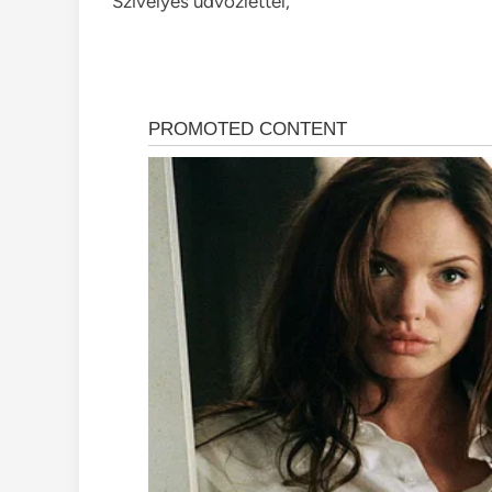
Szívélyes üdvözlettel, ”