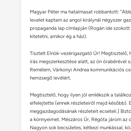
Magyar Péter ma hatalmasat robbantott: “Abba
levelet kaptam az angol királynál négyszer ga
propaganda lap címlapján (Rogán ide szokott 
kitetetni, amikor ég a ház).
Tisztelt Elnök-vezérigazgató Úr! Megtisztelő, 
írás megszerkesztése alatt, az ön órabérével sz
Remélem, Várkonyi Andrea kommunikációs csod
hemzsegő levélért.
Megtisztelő, hogy ilyen jól emlékszik a találko
elfelejtette (ennek részleteiről majd később
meggazdagodásának részleteit ecseteli.] Biz
a könnyeimet. Mészáros Úr, Régóta járom az 
Nagyon sok becsületes, kétkezi munkással, kö