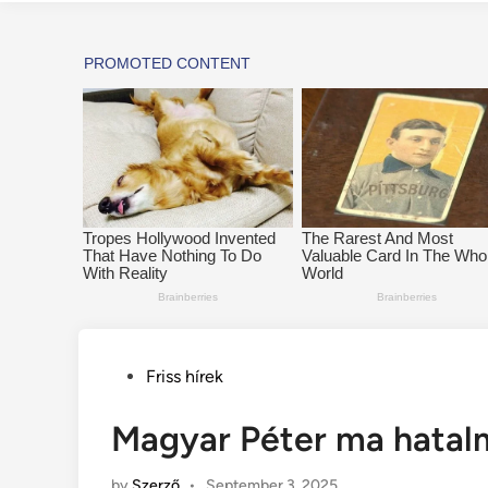
Posted
Friss hírek
in
Magyar Péter ma hatal
by
Szerző
•
September 3, 2025