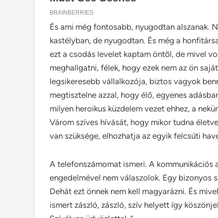
És ami még fontosabb, nyugodtan alszanak. Na
kastélyban, de nyugodtan. És még a honfitársa
ezt a csodás levelet kaptam öntől, de mivel v
meghallgatni, félek, hogy ezek nem az ön saját
legsikeresebb vállalkozója, biztos vagyok benn
megtisztelne azzal, hogy élő, egyenes adásba
milyen heroikus küzdelem vezet ehhez, a nekü
Várom szíves hívását, hogy mikor tudna életv
van szüksége, elhozhatja az egyik felcsúti haver
A telefonszámomat ismeri. A kommunikációs agy
engedelmével nem válaszolok. Egy bizonyos sz
Dehát ezt önnek nem kell magyarázni. És mivel
ismert zászló, zászló, szív helyett így köszönjek