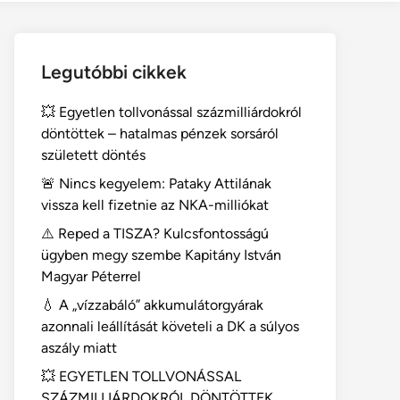
Legutóbbi cikkek
💥 Egyetlen tollvonással százmilliárdokról
döntöttek – hatalmas pénzek sorsáról
született döntés
🚨 Nincs kegyelem: Pataky Attilának
vissza kell fizetnie az NKA-milliókat
⚠️ Reped a TISZA? Kulcsfontosságú
ügyben megy szembe Kapitány István
Magyar Péterrel
💧 A „vízzabáló” akkumulátorgyárak
azonnali leállítását követeli a DK a súlyos
aszály miatt
💥 EGYETLEN TOLLVONÁSSAL
SZÁZMILLIÁRDOKRÓL DÖNTÖTTEK