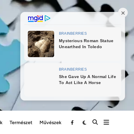
ek
Természet
Művészek
Menu
Item