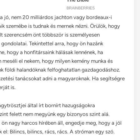
 jó, nem 20 milliárdos jachton vagy bordeaux-i
ik szemébe is tudnak és mernek nézni. Örülök, hogy
olt szerencsém önt többször is személyesen
 gondolatai. Tekintettel arra, hogy ön hazánk
e, hogy a honfitársaink hálásak lennének, ha
n meséli el nekem, hogy milyen kemény munka és
nk földi halandóknak felfoghatatlan gazdagodáshoz.
ezetési tanácsokat adni a magyaroknak. Ha segítségre
ját is.
trösztjei által írt bornírt hazugságokra
int felett nem megyünk egy bizonyos szint alá.
 ön nagy harcos hírében áll, engedje meg, hogy a jól
 el: Bilincs, bilincs, rács, rács. A stróman egy szó.