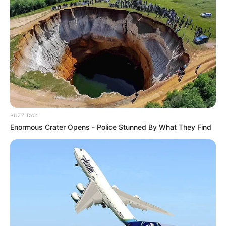
BUZZ DAY
Enormous Crater Opens - Police Stunned By What They Find