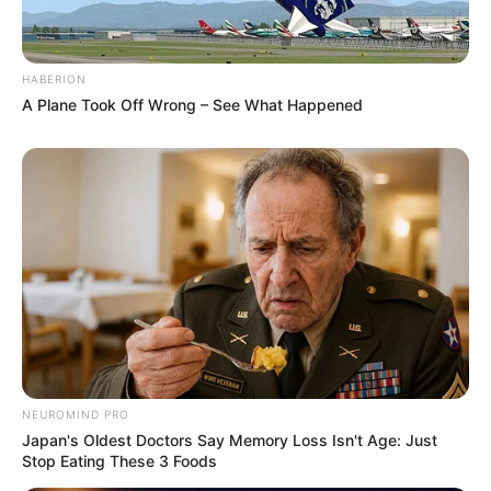
HABERION
A Plane Took Off Wrong – See What Happened
NEUROMIND PRO
Japan's Oldest Doctors Say Memory Loss Isn't Age: Just
Stop Eating These 3 Foods