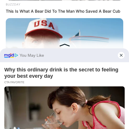
BUZZDAY
This Is What A Bear Did To The Man Who Saved A Bear Cub
FRIDAY PLANS
Men Are Ditching $80 Viagra For This 87¢ Blue Pill