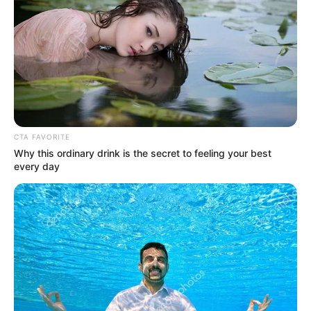
CTA FAVORITE
Why this ordinary drink is the secret to feeling your best
every day
Drága Ferikém… !
Miközben a fél ország a töltött káposztát kanalazta,
te, mint a nagy magyar virtus ifjú úttörője,