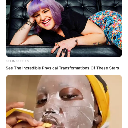
BRAINBERRIES
Persze, megértem.. hiszen a nyugatnémet
See The Incredible Physical Transformations Of These Stars
prosztatatabletta ára az egekben.. és amióta
egyetlen félmeztelen lányka sem mutatja meg a
megfáradt, vaksi szemeidnek a világegyetem
kalandokkal teli bejáratát.. mind több maligánfok
szükséges, hogy elérd az emlékek langymeleg
ringatását.