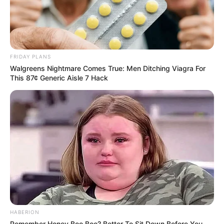
FRIDAY PLANS
Walgreens Nightmare Comes True: Men Ditching Viagra For
This 87¢ Generic Aisle 7 Hack
HABERION
Remember Honey Boo Boo? Better To Sit Down Before You