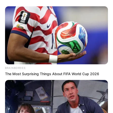
És vajon ki retteg attól.. hogy némi titkos
megállapodás szövődménye, valóban háborúba
sodor minket.. ? Hogy aztán verhessétek a
melleteket.. ” pedig mi úgy akartuk a békét, hogy le
a kalappal.. ! ” Mert, ez lesz..
Ha egyszer tisztában lesz a nép mindazzal.. amit
elhallgatnak előlük.. lesz olyan Jerikó, hogy azt
megemlegetitek.
BRAINBERRIES
The Most Surprising Things About FIFA World Cup 2026
Persze, ez már a megfáradt, kirabolt népnek.. aligha
nyújt vígaszt..
Végül, hablatyolhatsz a romok tetején.. mint a
nemzeti csótányból lett harcicsivava.. akit elzavart
a magyar nép emlékezete.. Mert a jellem.. nem