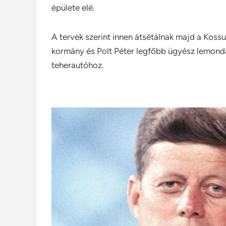
épülete elé.
A tervek szerint innen átsétálnak majd a Kossu
kormány és Polt Péter legfőbb ügyész lemondá
teherautóhoz.