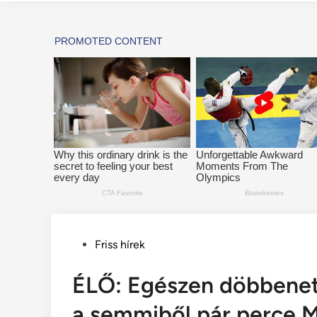
Posted
Friss hírek
in
ÉLŐ: Egészen döbbenete
a semmiből pár perce 