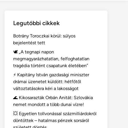
Legutóbbi cikkek
Botrány Toroczkai körül: súlyos
bejelentést tett
🕊️ „A tegnapi napon
megmagyarázhatatlan, felfoghatatlan
tragédia történt csapatunk életében”
⚡ Kapitány István gazdasági miniszter
drámai üzenetet küldött: hétfőtől
változtatásokra kéri a lakosságot
🌊 Kikosarazták Orbán Anitát: Szlovákia
nemet mondott a több dunai vízre!
💥 Egyetlen tollvonással százmilliárdokról
döntöttek – hatalmas pénzek sorsáról
született döntés