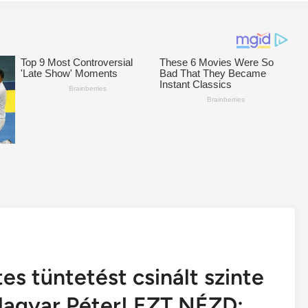
s tüntetést csinált szinte
Magyar Péter! EZT NÉZD: