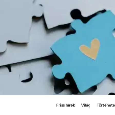
Friss hírek
Világ
Történet