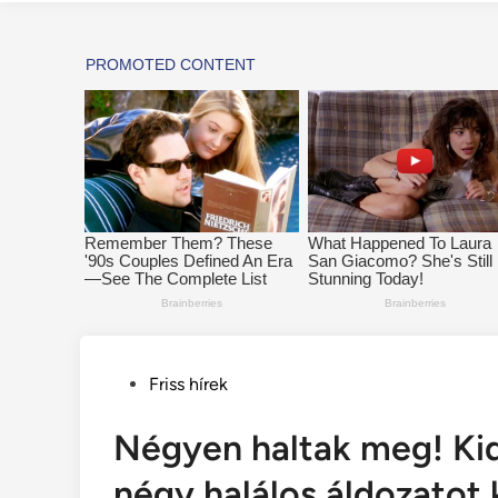
Posted
Friss hírek
in
Négyen haltak meg! Kide
négy halálos áldozatot