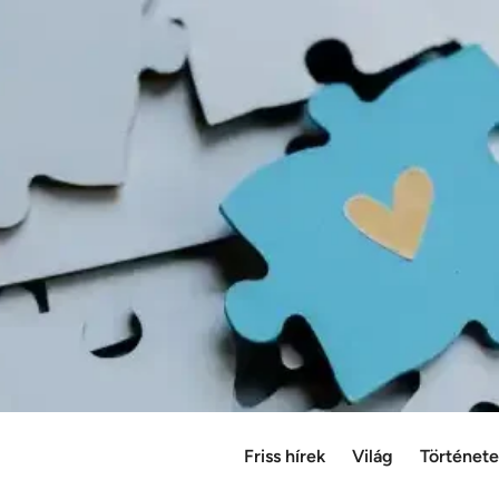
Friss hírek
Világ
Történet