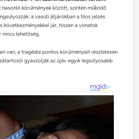
ét hasonló körülmények között, szintén működő
súlyozzák: a vasúti átjárókban a tilos jelzés
s következményekkel jár, hiszen a vonatok
r nincs lehetőség.
an van, a tragédia pontos körülményeit részletesen
zzátartozói gyászolják az újév egyik legsúlyosabb