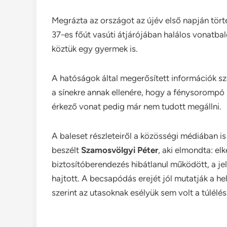
Megrázta az országot az újév első napján törté
37-es főút vasúti átjárójában halálos vonatba
köztük egy gyermek is.
A hatóságok által megerősített információk s
a sínekre annak ellenére, hogy a fénysorompó 
érkező vonat pedig már nem tudott megállni.
A baleset részleteiről a közösségi médiában i
beszélt
Szamosvölgyi Péter
, aki elmondta: elk
biztosítóberendezés hibátlanul működött, a jel
hajtott. A becsapódás erejét jól mutatják a he
szerint az utasoknak esélyük sem volt a túlélés