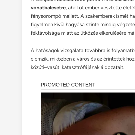
vonatbalesetre
, ahol öt ember vesztette élet
fénysorompó mellett. A szakemberek ismét hang
figyelmen kívül hagyása szinte mindig végzete
féktávolsága miatt az ütközés elkerülésére má
A hatóságok vizsgálata továbbra is folyamatb
elemzik, miközben a város és az érintettek ho
közúti–vasúti katasztrófájának áldozatait.