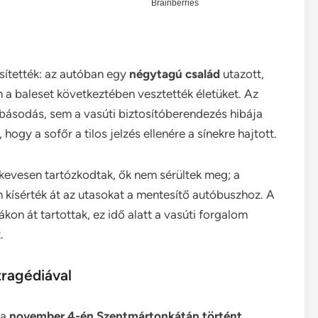
sítették: az autóban egy
négytagú család
utazott,
n a baleset következtében vesztették életüket. Az
básodás, sem a vasúti biztosítóberendezés hibája
 hogy a sofőr a tilos jelzés ellenére a sínekre hajtott.
kevesen tartózkodtak, ők nem sérültek meg; a
kísérték át az utasokat a mentesítő autóbuszhoz. A
kon át tartottak, ez idő alatt a vasúti forgalom
.
tragédiával
 a
november 4-én Szentmártonkátán történt