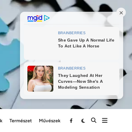
ek
Természet
Művészek
Menu
Item