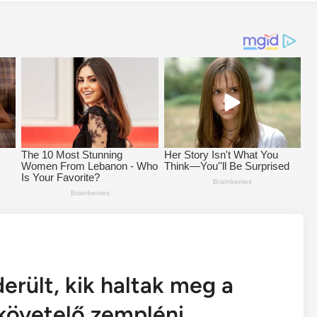
rült, kik haltak meg a
 követelő zempléni