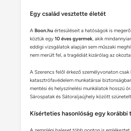
Egy család vesztette életét
A
Boon.hu
értesüléseit a hatóságok is megerő
köztük egy
10 éves gyermek
, akik mindannyia
eddigi vizsgálatok alapján sem műszaki meghi
nem merült fel, a tragédiát kizárólag az okozta,
A Szerencs felől érkező személyvonaton csak 
katasztrófavédelem munkatársai biztonságban 
mentési és helyszínelési munkálatok hosszú órá
Sárospatak és Sátoraljaújhely között szünetelt
Kísérteties hasonlóság egy korábbi 
A zempléni baleset több ponton is emlékeztet