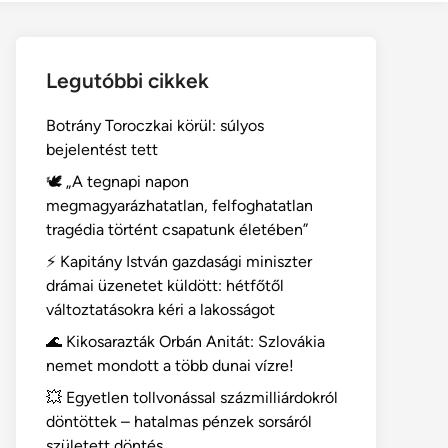
Legutóbbi cikkek
Botrány Toroczkai körül: súlyos
bejelentést tett
🕊️ „A tegnapi napon
megmagyarázhatatlan, felfoghatatlan
tragédia történt csapatunk életében”
⚡ Kapitány István gazdasági miniszter
drámai üzenetet küldött: hétfőtől
változtatásokra kéri a lakosságot
🌊 Kikosarazták Orbán Anitát: Szlovákia
nemet mondott a több dunai vízre!
💥 Egyetlen tollvonással százmilliárdokról
döntöttek – hatalmas pénzek sorsáról
született döntés