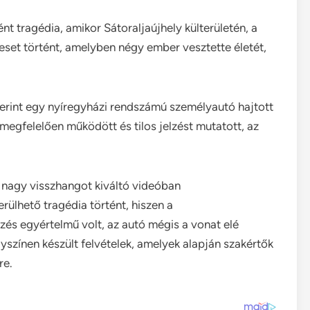
nt tragédia, amikor Sátoraljaújhely külterületén, a
leset történt, amelyben négy ember vesztette életét,
zerint egy nyíregyházi rendszámú személyautó hajtott
megfelelően működött és tilos jelzést mutatott, az
s nagy visszhangot kiváltó videóban
erülhető tragédia történt, hiszen a
zés egyértelmű volt, az autó mégis a vonat elé
lyszínen készült felvételek, amelyek alapján szakértők
re.