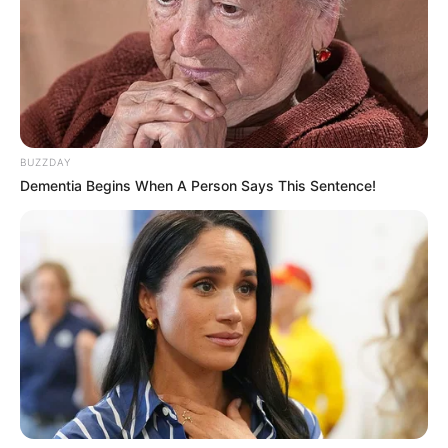
megszavazta a lehetőséget az átállás
megszüntetésére, de a végrehajtás továbbra is
tagállami hatáskör. Magyarországon még nem
született végleges döntés, de az egészségügyi és
gazdasági érvek egyre inkább az eltörlés felé
billentik a mérleget.
BUZZDAY
Dementia Begins When A Person Says This Sentence!