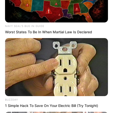
NAVY SEAL'S BUG IN GUIDE
Worst States To Be In When Martial Law Is Declared
BUZZDAY
1 Simple Hack To Save On Your Electric Bill (Try Tonight)