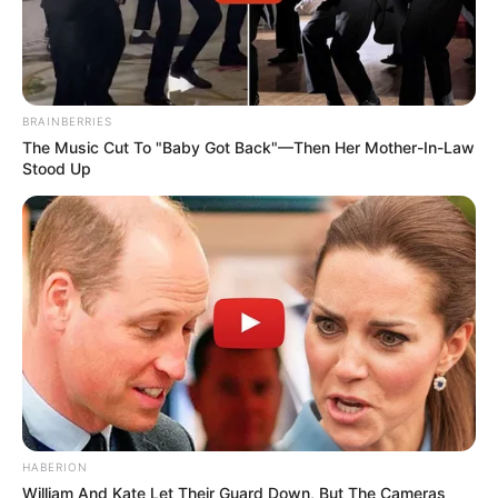
BRAINBERRIES
The Music Cut To "Baby Got Back"—Then Her Mother-In-Law
Stood Up
HABERION
William And Kate Let Their Guard Down, But The Cameras