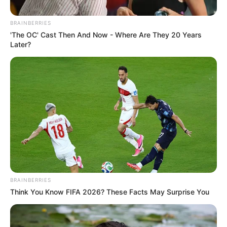
BRAINBERRIES
'The OC' Cast Then And Now - Where Are They 20 Years
Later?
Mi várható?
Ukrajna példája erősítheti azokat a hangokat az
Európai Unióban, akik a szezonális óraátállítás
megszüntetését sürgetik. Magyarországon
BRAINBERRIES
azonban továbbra is vita van arról, hogy a téli vagy
Think You Know FIFA 2026? These Facts May Surprise You
a nyári időszámítás lenne-e előnyösebb állandó
megoldásként.