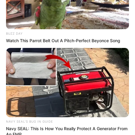
BUZZ DAY
Watch This Parrot Belt Out A Pitch-Perfect Beyonce Song
NAVY SEAL'S BUG IN GUIDE
Navy SEAL: This Is How You Really Protect A Generator From
An EMP