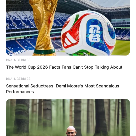
BRAINBERRIES
The World Cup 2026 Facts Fans Can't Stop Talking About
BRAINBERRIES
Sensational Seductress: Demi Moore's Most Scandalous
Performances
Vége! Eltörlik az óraátállítást, itt a friss
bejelentés!Téli időszámítás lesz az állandó
Ukrajna eltörölte az óraátállítást – 2025-től állandó
lesz a téli időszámítás
Kijev, 2025. szeptember – Az ukrán parlament
2024-ben elfogadott döntése értelmében Ukrajna