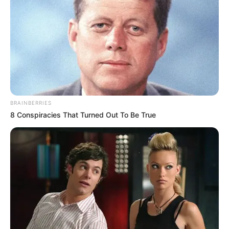
2025-ben is visszaállítjuk az órákat október utolsó
vasárnapján, amely idén október 26-ra esik.
BRAINBERRIES
8 Conspiracies That Turned Out To Be True