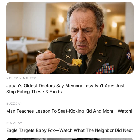
depresszió kialakulásához.
Az egészségügyi szakemberek szerint a
szervezetnek akár két hétre is szüksége lehet, hogy
teljesen alkalmazkodjon a megváltozott
időrendhez – vagyis évente kétszer ennyi időre
billenhet felborult állapotba a lakosság jelentős
része.
Gazdasági hatások
NEUROMIND PRO
Az óraátállítás nemcsak az egyének közérzetét
Japan's Oldest Doctors Say Memory Loss Isn't Age: Just
érinti, hanem a gazdaságra is kihat. Több kutatás
Stop Eating These 3 Foods
szerint az átállást követő napokban:
BUZZDAY
Man Teaches Lesson To Seat-Kicking Kid And Mom – Watch!
Csökken a termelékenység: a fáradtabb, kevésbé
BUZZDAY
összeszedett munkavállalók lassabban és több
Eagle Targets Baby Fox—Watch What The Neighbor Did Next
hibával dolgoznak.