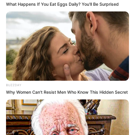
What Happens If You Eat Eggs Daily? You'll Be Surprised
A nappali csúcs 0 és +5 fok között alakul, így ahol
BUZZDAY
Why Women Can't Resist Men Who Know This Hidden Secret
süt a nap, ott a friss hó valószínűleg olvadásnak
indul majd.