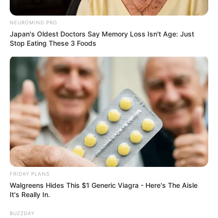
NEUROMIND PRO
Japan's Oldest Doctors Say Memory Loss Isn't Age: Just
Stop Eating These 3 Foods
FRIDAY PLANS
Walgreens Hides This $1 Generic Viagra - Here's The Aisle
It's Really In.
BUZZDAY