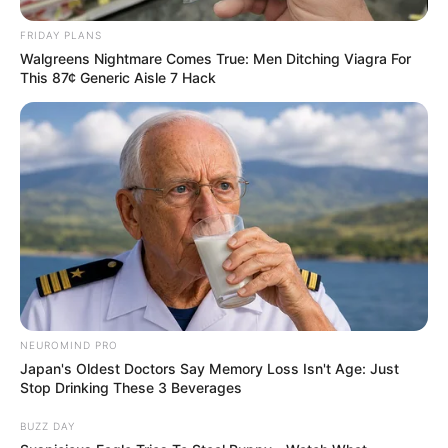
FRIDAY PLANS
Walgreens Nightmare Comes True: Men Ditching Viagra For
This 87¢ Generic Aisle 7 Hack
NEUROMIND PRO
Japan's Oldest Doctors Say Memory Loss Isn't Age: Just
Stop Drinking These 3 Beverages
BUZZ DAY