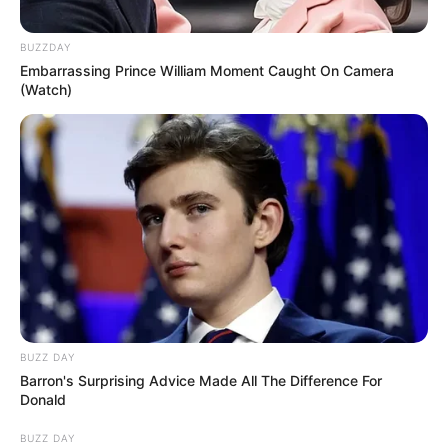
okozhat gondot. Ezeken a tájakon a sűrű pára
makacsul tarthatja magát, ami ónos szitálással és
BUZZDAY
zúzmarával járhat. Az utakon itt fokozott a
Embarrassing Prince William Moment Caught On Camera
(Watch)
balesetveszély, a csúszós aszfalt miatt vezess
nagyon óvatosan!
BUZZ DAY
Barron's Surprising Advice Made All The Difference For
Donald
BUZZ DAY