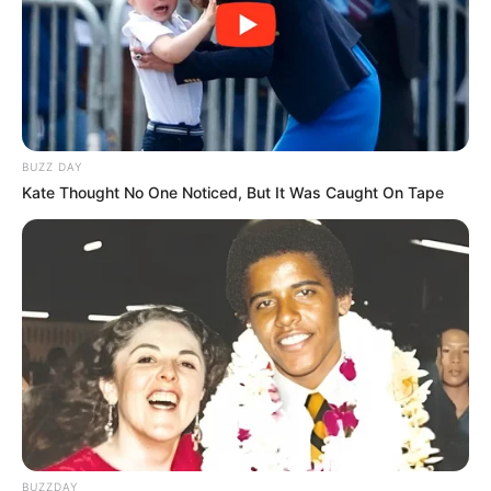
BUZZ DAY
Kate Thought No One Noticed, But It Was Caught On Tape
BUZZDAY