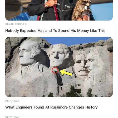
BRAINBERRIES
Nobody Expected Haaland To Spend His Money Like This
BUZZ DAY
What Engineers Found At Rushmore Changes History
BUZZ DAY