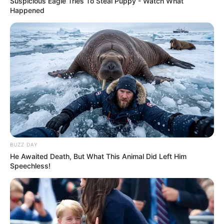
Suspicious Eagle Tries To Steal Puppy - Watch What
Happened
BUZZ DAY
He Awaited Death, But What This Animal Did Left Him
Speechless!