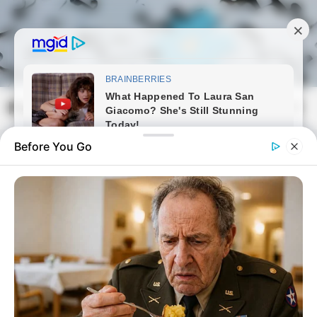
Skip
to
content
Magyarmozaik.com
Mai
Men
Before You Go