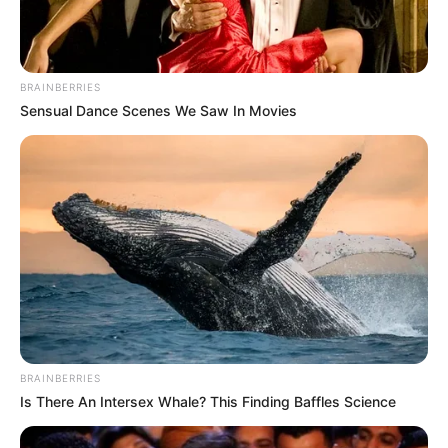
BRAINBERRIES
Sensual Dance Scenes We Saw In Movies
Meghirdette 10 pontos programját.
Pannonhalmán tartott a augusztus 20-án ünnepi
beszédét a Tisza Párt elnöke, Magyar Péter, ahol
meghirdette a 10 pontból álló Szent István-
programot.
BRAINBERRIES
Is There An Intersex Whale? This Finding Baffles Science
Íme a tíz pontos program: