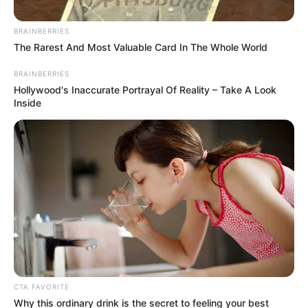
BRAINBERRIES
Posted
Friss hírek
The Rarest And Most Valuable Card In The Whole World
in
Nem várt tovább! Itt van Magyar
BRAINBERRIES
Hollywood's Inaccurate Portrayal Of Reality – Take A Look
Péter nagy bejelentése
Inside
by
Szerző
•
December 30, 2025
CTA FAVORITE
Why this ordinary drink is the secret to feeling your best