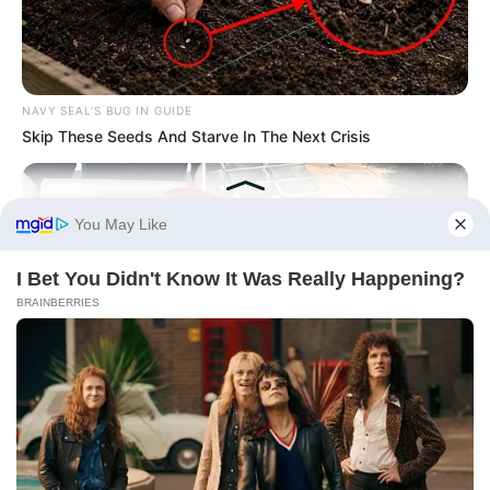
NAVY SEAL'S BUG IN GUIDE
Skip These Seeds And Starve In The Next Crisis
NAVY SEAL'S BUG IN GUIDE
Navy SEAL: This Is How You Really Protect A Generator From
An EMP