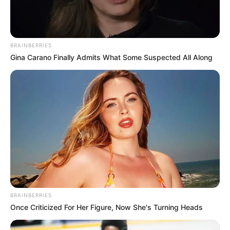
BRAINBERRIES
Gina Carano Finally Admits What Some Suspected All Along
BRAINBERRIES
Once Criticized For Her Figure, Now She's Turning Heads