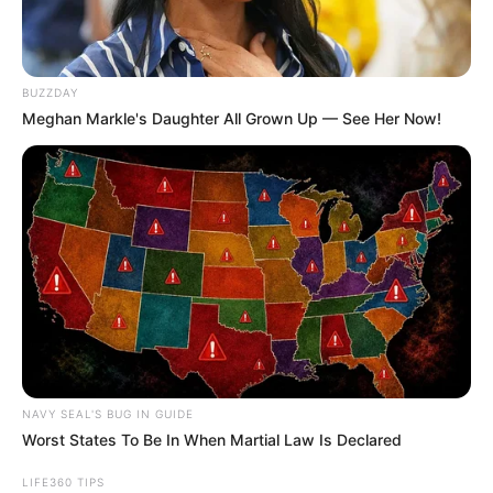
BUZZDAY
Meghan Markle's Daughter All Grown Up — See Her Now!
NAVY SEAL'S BUG IN GUIDE
Worst States To Be In When Martial Law Is Declared
LIFE360 TIPS