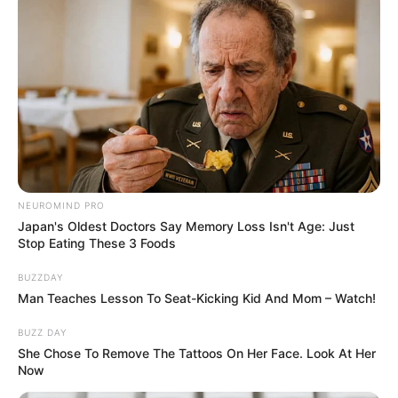
NEUROMIND PRO
Japan's Oldest Doctors Say Memory Loss Isn't Age: Just
Stop Eating These 3 Foods
BUZZDAY
Man Teaches Lesson To Seat-Kicking Kid And Mom – Watch!
BUZZ DAY
She Chose To Remove The Tattoos On Her Face. Look At Her
Now