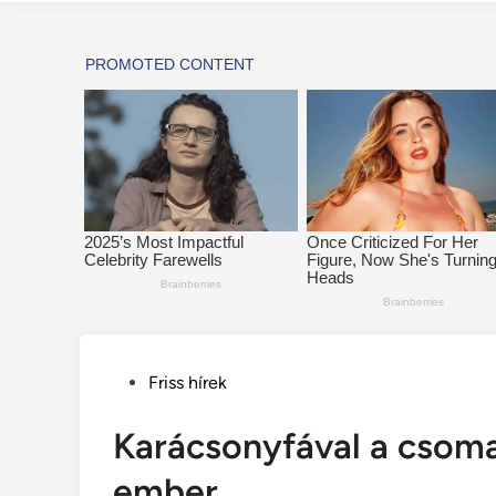
Posted
Friss hírek
in
Karácsonyfával a csom
ember..