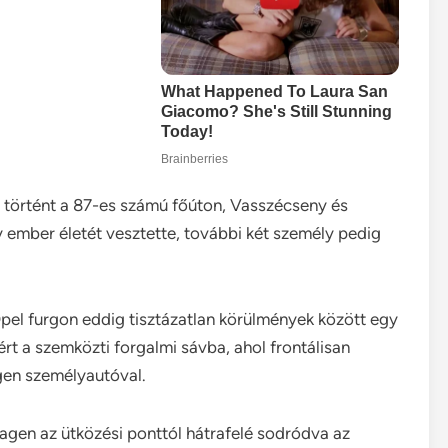
t történt a 87-es számú főúton, Vasszécseny és
ember életét vesztette, további két személy pedig
Opel furgon eddig tisztázatlan körülmények között egy
ért a szemközti forgalmi sávba, ahol frontálisan
gen személyautóval.
wagen az ütközési ponttól hátrafelé sodródva az