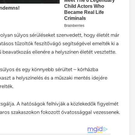
 olyan súlyos sérüléseket szenvedett, hogy életét már
tásos tűzoltók feszítővágó segítségével emelték ki a
ű beavatkozás ellenére a helyszínen életét vesztette.
y súlyos és egy könnyebb sérültet – kórházba
zakaszt a helyszínelés és a műszaki mentés idejére
relték.
sgálja. A hatóságok felhívják a közlekedők figyelmét
anyaros szakaszokon fokozott óvatossággal vezessenek.