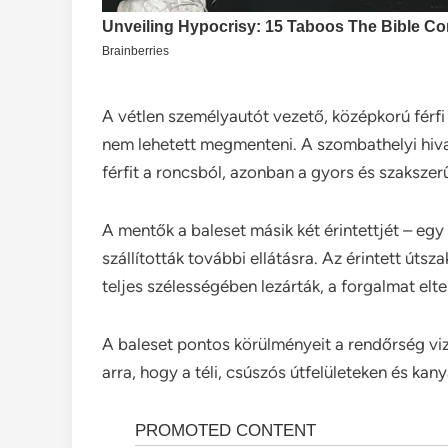
A vétlen személyautót vezető, középkorú férfi
nem lehetett megmenteni. A szombathelyi hiva
férfit a roncsból, azonban a gyors és szakszer
A mentők a baleset másik két érintettjét – eg
szállították további ellátásra. Az érintett úts
teljes szélességében lezárták, a forgalmat elte
A baleset pontos körülményeit a rendőrség viz
arra, hogy a téli, csúszós útfelületeken és k