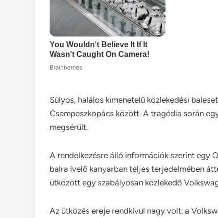
Súlyos, halálos kimenetelű közlekedési balese
Csempeszkopács között. A tragédia során egy 
megsérült.
A rendelkezésre álló információk szerint egy 
balra ívelő kanyarban teljes terjedelmében átt
ütközött egy szabályosan közlekedő Volkswa
Az ütközés ereje rendkívül nagy volt: a Volks