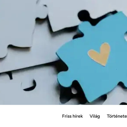
Friss hírek
Világ
Történet