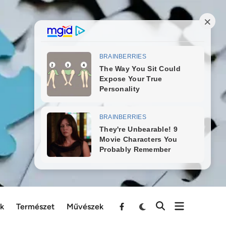
ek
Természet
Művészek
Menu
Item