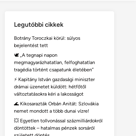
Legutóbbi cikkek
Botrány Toroczkai körül: súlyos
bejelentést tett
🕊️ „A tegnapi napon
megmagyarázhatatlan, felfoghatatlan
tragédia történt csapatunk életében”
⚡ Kapitány István gazdasági miniszter
drámai üzenetet küldött: hétfőtől
változtatásokra kéri a lakosságot
🌊 Kikosarazták Orbán Anitát: Szlovákia
nemet mondott a több dunai vízre!
💥 Egyetlen tollvonással százmilliárdokról
döntöttek – hatalmas pénzek sorsáról
született döntés