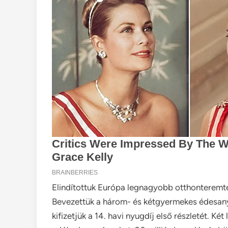
Elindítottuk Európa legnagyobb otthonteremtés
Bevezettük a három- és kétgyermekes édesan
kifizetjük a 14. havi nyugdíj első részletét. K