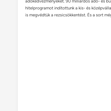
adókedvezményeket. 90 milliárdos adó- és bü
hitelprogramot indítottunk a kis- és középvál
is megvédtük a rezsicsökkentést. És a sort m