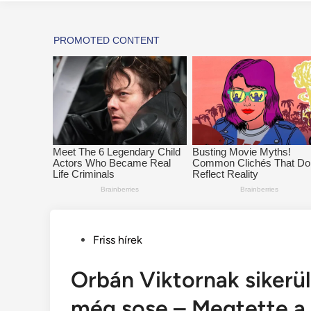
Posted
Friss hírek
in
Orbán Viktornak sikerül
még sose – Megtette a 