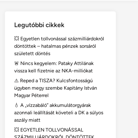
Legutóbbi cikkek
💥 Egyetlen tollvonással százmilliárdokról
döntöttek – hatalmas pénzek sorsáról
született döntés
🚨 Nincs kegyelem: Pataky Attilának
vissza kell fizetnie az NKA-milliókat
⚠️ Reped a TISZA? Kulcsfontosságú
ügyben megy szembe Kapitány István
Magyar Péterrel
💧 A „vízzabáló” akkumulátorgyárak
azonnali leállítását követeli a DK a súlyos
aszály miatt
💥 EGYETLEN TOLLVONÁSSAL
SZÁZMILLIÁRDOKRÓL DÖNTÖTTEK