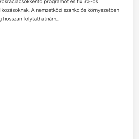
rokráciacsökkentő programot és fix 3%-os
lalkozásoknak. A nemzetközi szankciós környezetben
ég hosszan folytathatnám…