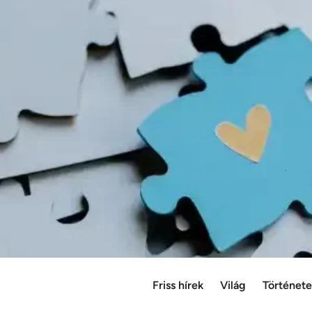
Friss hírek
Világ
Történet