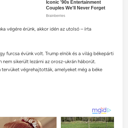
 végére érünk, akkor idén az utolsó – írta
y furcsa évünk volt. Trump elnök és a világ békepárti
 nem sikerült lezárni az orosz-ukrán háborút.
n tervüket végrehajtották, amelyeket még a béke