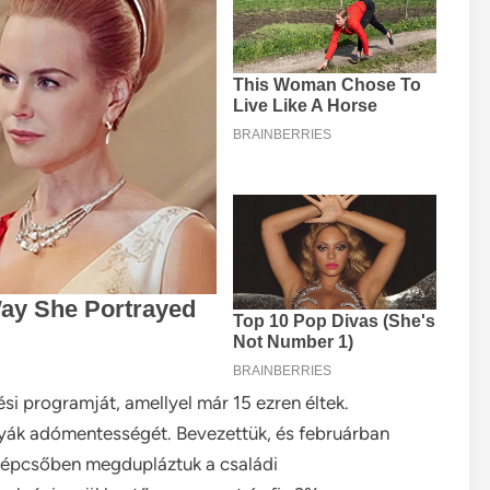
i programját, amellyel már 15 ezren éltek.
yák adómentességét. Bevezettük, és februárban
ét lépcsőben megdupláztuk a családi