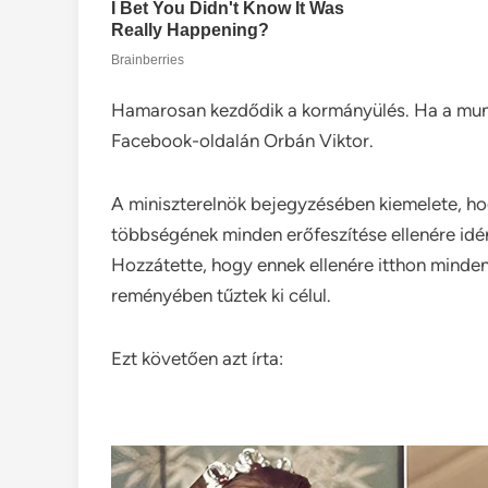
Hamarosan kezdődik a kormányülés. Ha a munka
Facebook-oldalán Orbán Viktor.
A miniszterelnök bejegyzésében kiemelete, hog
többségének minden erőfeszítése ellenére idén
Hozzátette, hogy ennek ellenére itthon minde
reményében tűztek ki célul.
Ezt követően azt írta: