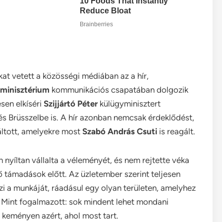
at vetett a közösségi médiában az a hír,
yminisztérium
kommunikációs csapatában dolgozik
sen elkíséri
Szijjártó Péter
külügyminisztert
s Brüsszelbe is. A hír azonban nemcsak érdeklődést,
ltott, amelyekre most
Szabó András Csuti
is reagált.
 nyíltan vállalta a véleményét, és nem rejtette véka
rő támadások előtt. Az üzletember szerint teljesen
gzi a munkáját, ráadásul egy olyan területen, amelyhez
. Mint fogalmazott: sok mindent lehet mondani
 keményen azért, ahol most tart.