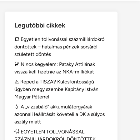
Legutóbbi cikkek
💥 Egyetlen tollvonással százmilliárdokról
döntöttek – hatalmas pénzek sorsáról
született döntés
🚨 Nincs kegyelem: Pataky Attilának
vissza kell fizetnie az NKA-milliókat
⚠️ Reped a TISZA? Kulcsfontosságú
ügyben megy szembe Kapitány István
Magyar Péterrel
💧 A „vízzabáló” akkumulátorgyárak
azonnali leállítását követeli a DK a súlyos
aszály miatt
💥 EGYETLEN TOLLVONÁSSAL
SZÁZMILLIÁRDOKRÓL DÖNTÖTTEK