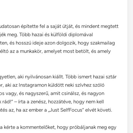
tudatosan építette fel a saját útját, és mindent megtett
ljék meg. Több hazai és külföldi diplomával
nten, és hosszú ideje azon dolgozik, hogy szakmailag
méltó az a munkakör, amelyet most betölt, és amely
gyetlen, aki nyilvánosan kiállt. Több ismert hazai sztár
or, aki az Instagramon küldött neki szívhez szóló
os vagy, és nagyszerű, amit csinálsz, és nagyon
d!” – írta a zenész, hozzátéve, hogy nem kell
és az, ha az ember a „Just SelfFocus” elvét követi.
arra kérte a kommentelőket, hogy próbáljanak meg egy