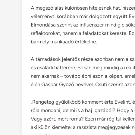
A megszólalás különösen hitelesnek hat, hiszen
véleményt: korábban már dolgozott együtt Evel
Elmondása szerint az influenszer mindig elsőké
reflektorokat, hanem a feladatokat kereste. Ez
bármely munkaadó értékelne.
A támadások jelentős része azonban nem a sza
és családi hátterére. Sokan még mindig a real
nem akarnak – továbblépni azon a képen, amely 
élén Gáspár Győző nevével. Csuti szerint azo
„Rengeteg gyűlölködő komment érte Evelint, é
róla mondani, de mi is a baj igazából? Hogy 
Vagy azért, mert roma? Ezen már rég túl kelle
aki külön kiemelte: a rasszista megjegyzések