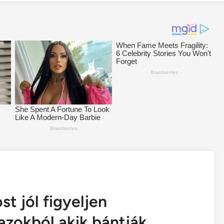
st jól figyeljen
 azokból akik bántják