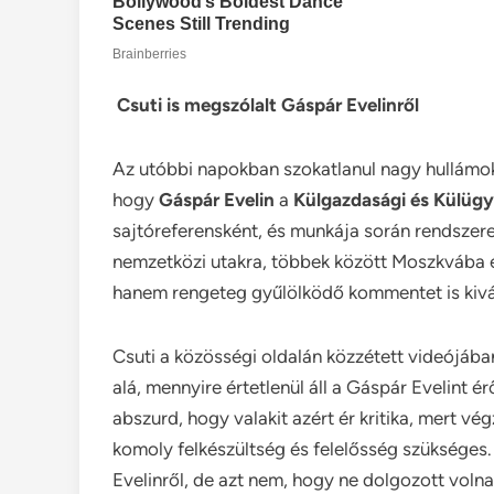
Csuti is megszólalt Gáspár Evelinről
Az utóbbi napokban szokatlanul nagy hullámok
hogy
Gáspár Evelin
a
Külgazdasági és Külüg
sajtóreferensként, és munkája során rendszere
nemzetközi utakra, többek között Moszkvába é
hanem rengeteg gyűlölködő kommentet is kivá
Csuti a közösségi oldalán közzétett videójában
alá, mennyire értetlenül áll a Gáspár Evelint é
abszurd, hogy valakit azért ér kritika, mert vé
komoly felkészültség és felelősség szükséges
Evelinről, de azt nem, hogy ne dolgozott volna