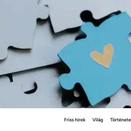
Friss hírek
Világ
Történet