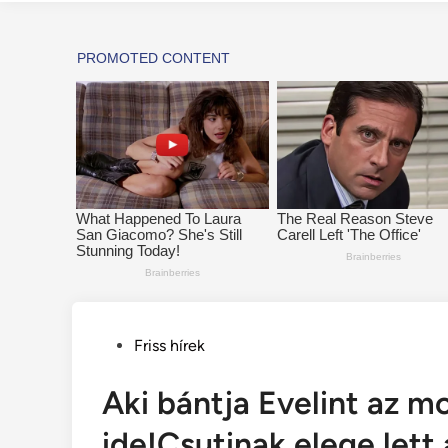
Posted
Friss hírek
in
Aki bántja Evelint az mo
ide!Csutinak elege lett