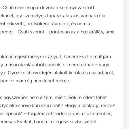
 Csuti nem csupán kívülállóként nyilvánított
innel, így személyes tapasztalatai is vannak róla.
nt érkezett, utolsóként távozott, és nem a
 pedig – Csuti szerint – pontosan az a hozzáállás, amit
kmai teljesítményre irányult, hanem Evelin múltjára
ity műsorok világából ismerik, és nem tudnak – vagy
a Győzike show idején alakult ki róla és családjáról,
nban ez már rég nem lehet mérce.
s egyszerűen nem értem, miért. Sok mindent lehet
a Győzike show-ban szerepelt? Hogy a családja része?
ne lépnünk” – fogalmazott videójában az üzletember,
 nemcsak Evelint, hanem az egész közbeszédet