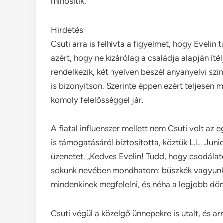
minősítik.
Hirdetés
Csuti arra is felhívta a figyelmet, hogy Evelin 
azért, hogy ne kizárólag a családja alapján íté
rendelkezik, két nyelven beszél anyanyelvi szi
is bizonyítson. Szerinte éppen ezért teljesen 
komoly felelősséggel jár.
A fiatal influenszer mellett nem Csuti volt az e
is támogatásáról biztosította, köztük L.L. Juni
üzenetet. „Kedves Evelin! Tudd, hogy csodálat
sokunk nevében mondhatom: büszkék vagyunk rá
mindenkinek megfelelni, és néha a legjobb dönt
Csuti végül a közelgő ünnepekre is utalt, és 