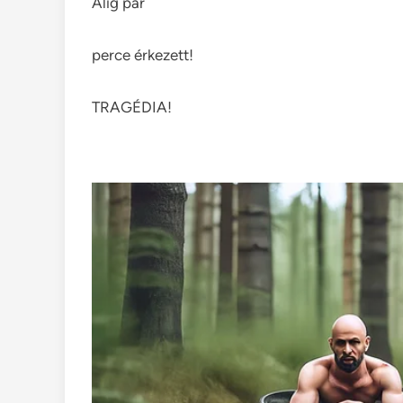
Alig pár
perce érkezett!
TRAGÉDIA!