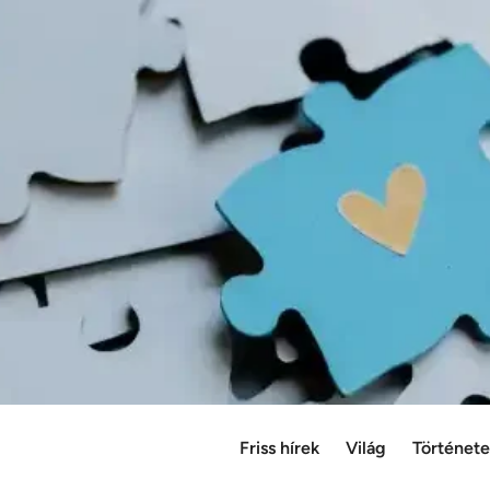
Friss hírek
Világ
Történet