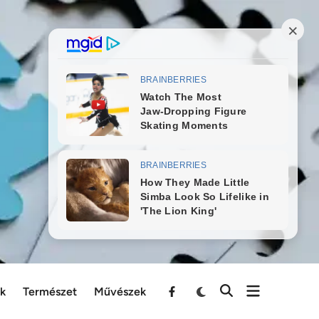
ek
Természet
Művészek
Menu
Item