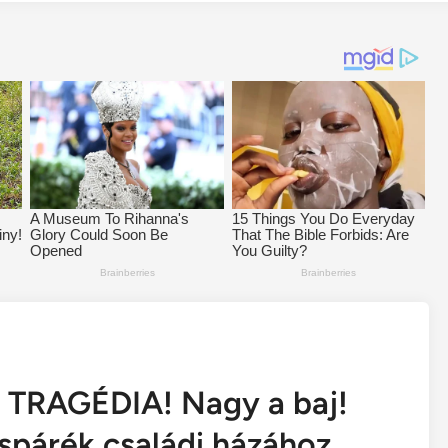
t! TRAGÉDIA! Nagy a baj!
spárék családi házához,