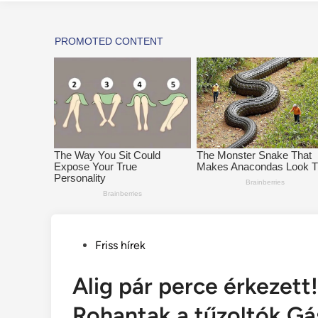
Posted
Friss hírek
in
Alig pár perce érkezet
Rohantak a tűzoltók Gá