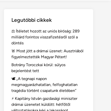
Legutóbbi cikkek
⚖️ Ítéletet hozott az uniós bíróság: 289
milliárd forintos visszafizetésről szól a
döntés
🚨 Most jött a drámai üzenet: Ausztriából
figyelmeztették Magyar Pétert!
Botrány Toroczkai körül: súlyos
bejelentést tett
🕊️ „A tegnapi napon
megmagyarázhatatlan, felfoghatatlan
tragédia történt csapatunk életében”
⚡ Kapitány István gazdasági miniszter
drámai üzenetet küldött: hétfőtől
változtatásokra kéri a lakosságot