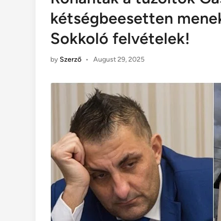
kétségbeesetten menekü
Sokkoló felvételek!
by
Szerző
•
August 29, 2025