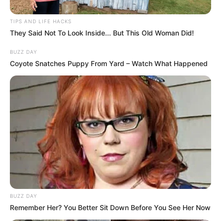
TIPS AND LIFE HACKS
They Said Not To Look Inside... But This Old Woman Did!
BUZZ DAY
Coyote Snatches Puppy From Yard – Watch What Happened
BUZZ DAY
Remember Her? You Better Sit Down Before You See Her Now