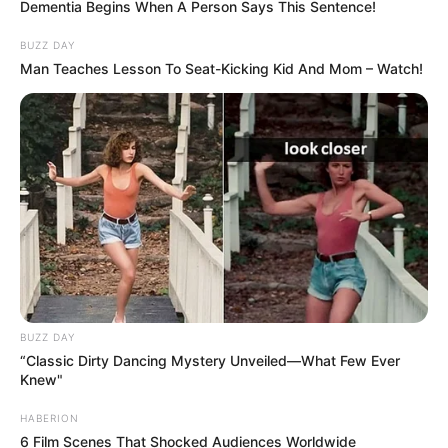
Dementia Begins When A Person Says This Sentence!
BUZZ DAY
Man Teaches Lesson To Seat-Kicking Kid And Mom – Watch!
BUZZ DAY
“Classic Dirty Dancing Mystery Unveiled—What Few Ever
Knew"
HABERION
6 Film Scenes That Shocked Audiences Worldwide