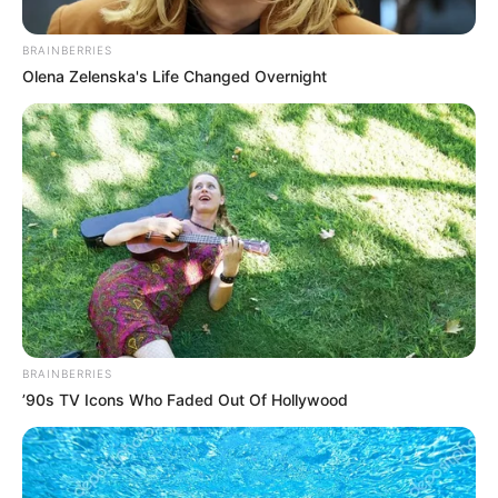
Posted
Friss hírek
BRAINBERRIES
Olena Zelenska's Life Changed Overnight
in
Hatéves lett Hannaróza – Tóth
Gabi sosem látott fotókat
mutatott születésnapos
kislányáról
by
Szerző
•
December 21, 2025
BRAINBERRIES
’90s TV Icons Who Faded Out Of Hollywood