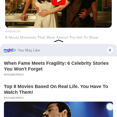
HABERION
6 Movie Moments That Were Almost Too Hot To Show
BUZZ DAY
Photos From The 70s That Defined A Beauty Standard