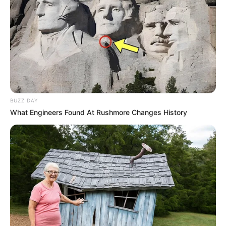
BUZZ DAY
What Engineers Found At Rushmore Changes History