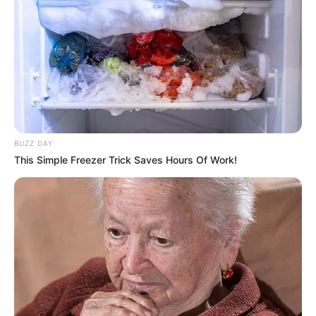
gondnok és gondnokolt, illetve a házastárs/élettárs
és nyugdíjkorhatárt betöltött házastársa/élettársa
az utalványt megosztva is használhatja – hívja fel a
figyelmet az ado.hu. Mekkora kedvezményre
jogosít fel az utalvány?
BUZZ DAY
This Simple Freezer Trick Saves Hours Of Work!