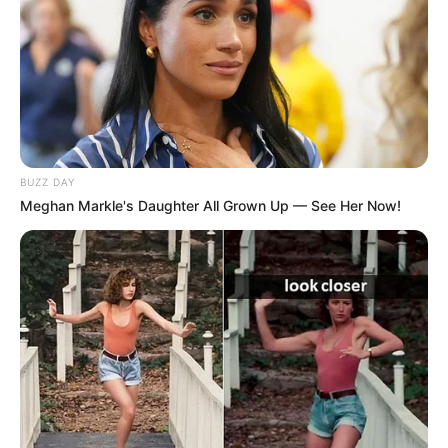
BUZZ DAY
Meghan Markle's Daughter All Grown Up — See Her Now!