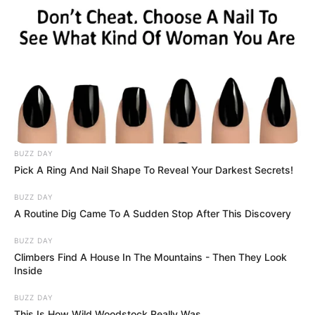
BUZZ DAY
Pick A Ring And Nail Shape To Reveal Your Darkest Secrets!
BUZZ DAY
A Routine Dig Came To A Sudden Stop After This Discovery
BUZZ DAY
Climbers Find A House In The Mountains - Then They Look
Inside
BUZZ DAY
This Is How Wild Woodstock Really Was