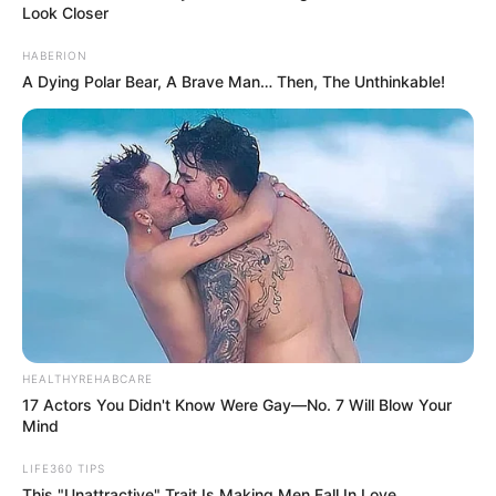
Look Closer
HABERION
A Dying Polar Bear, A Brave Man… Then, The Unthinkable!
HEALTHYREHABCARE
17 Actors You Didn't Know Were Gay—No. 7 Will Blow Your
Mind
LIFE360 TIPS
This "Unattractive" Trait Is Making Men Fall In Love