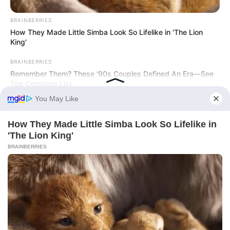
BRAINBERRIES
How They Made Little Simba Look So Lifelike in 'The Lion
King'
BRAINBERRIES
Remember Them? These '90s Couples Defined An Era—See
The Complete List
BRAINBERRIES