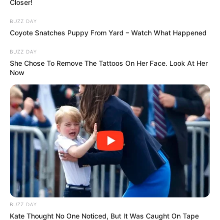
Closer!
BUZZ DAY
Coyote Snatches Puppy From Yard – Watch What Happened
BUZZ DAY
She Chose To Remove The Tattoos On Her Face. Look At Her
Now
Hamarosan mindenkihez megérkezik a névre szóló
kedvezményes utazási utalvány, aki jogosult rá.
Újabb jó hír, hogy ezeket az utalványokat 2024.
BUZZ DAY
Kate Thought No One Noticed, But It Was Caught On Tape
március 1-től sokkal több módon fel lehet