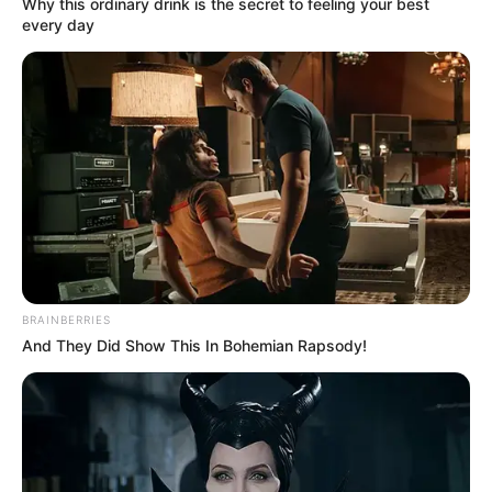
Why this ordinary drink is the secret to feeling your best
every day
BRAINBERRIES
And They Did Show This In Bohemian Rapsody!