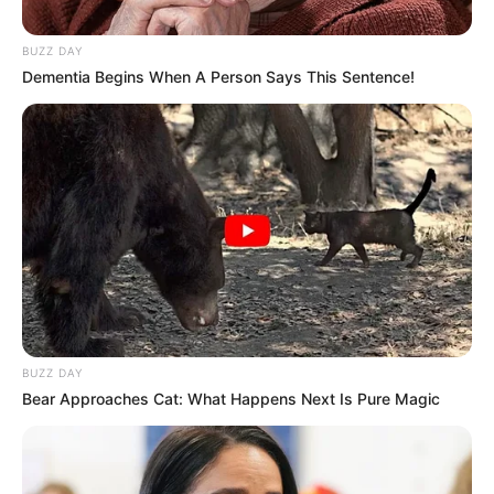
BUZZ DAY
Dementia Begins When A Person Says This Sentence!
BUZZ DAY
Bear Approaches Cat: What Happens Next Is Pure Magic