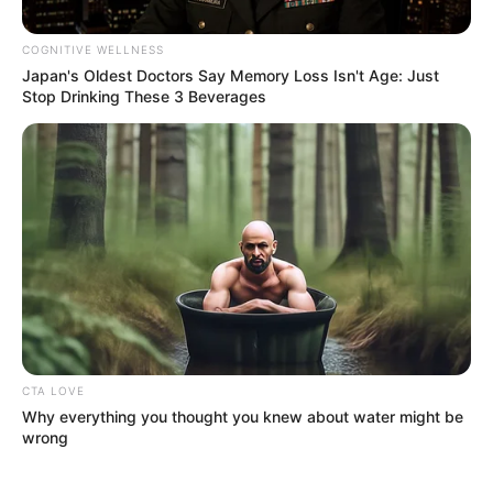
Posted
Friss hírek
COGNITIVE WELLNESS
Japan's Oldest Doctors Say Memory Loss Isn't Age: Just
in
Stop Drinking These 3 Beverages
Óriási hír jött a nyugdíjasoknak!
ILYEN még nem volt! Újabb
kedvezmény érkezik:
by
Szerző
•
August 28, 2025
CTA LOVE
Why everything you thought you knew about water might be
wrong