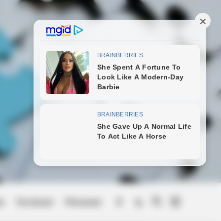
ek
Természet
Művészek
Menu
Item