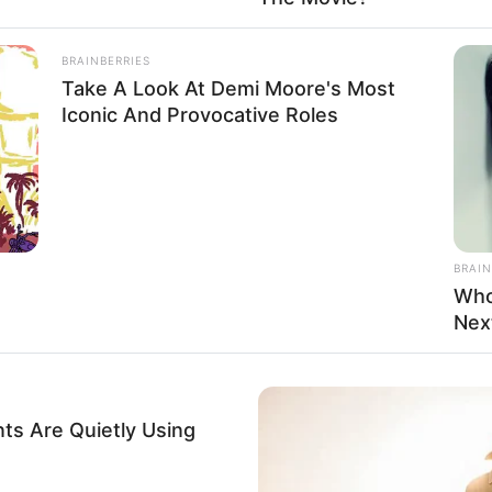
BRAINBERRIES
Take A Look At Demi Moore's Most
Iconic And Provocative Roles
BRAIN
Who
Nex
ts Are Quietly Using
ndössze 15 év jutott. A lányt több minden bántotta.