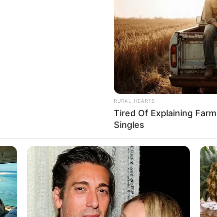
a, az édesanyjának aztán a későbbi élettársával is
társai közül többen kiközösítették. Június 17-én az
asszonyt ápolja és mire hazaért, a diáklány
ett a helyszínre mentőhelikopter, az életét már nem
RURAL HEARTS
Tired Of Explaining Far
 nem tettünk fel Juditnak kérdéseket, ezért a
Singles
jegyzett szavait idézzük:
t. Kicsi kora óta egyedül járt az óvodába, és
vágott egy fenyőfát. Nagyon szeretett festeni, és