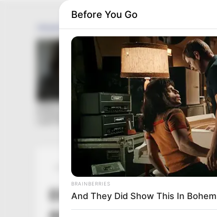
Before You Go
Posted
Friss hírek
in
BRAINBERRIES
Eltemették a 15 éves Va
And They Did Show This In Bohem
édesapja miatt dobta el