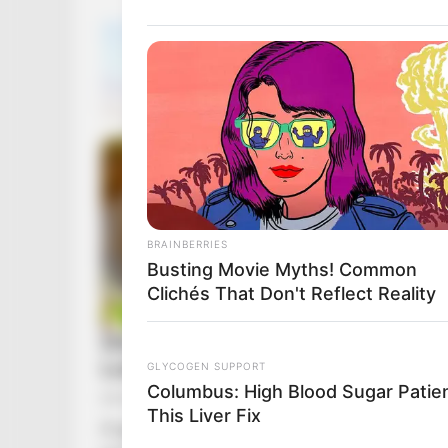
BRAINBERRIES
Busting Movie Myths! Common
Clichés That Don't Reflect Reality
GLYCOGEN SUPPORT
Columbus: High Blood Sugar Patien
This Liver Fix
A gyönyörű, mindig mosolygós Vanesszának mi