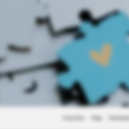
 Probably Missed
Friss hírek
Világ
Történet