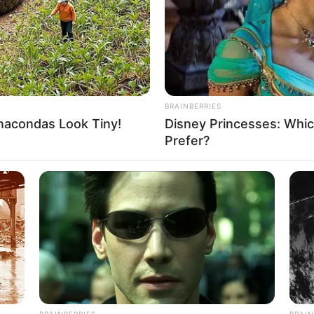
BRAINBERRIES
acondas Look Tiny!
Disney Princesses: Whic
Prefer?
BRAINBERRIES
BRAIN