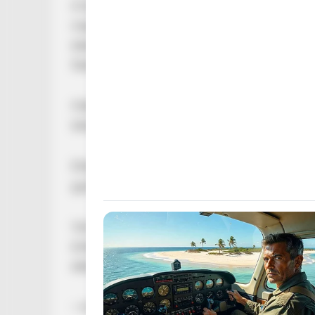
A biológiai apja már a születése előtt elhagyt
megromlott a kapcsolata. Vanit a középiskolás 
édesanyja átment a szomszédba, hogy a beteg 
felakasztotta magát.
Hiába vágta le Judit a kötélről és hiába érkez
lehetett megmenteni.
Etikai okokból a temetés napján természetesen
gyászoló anya két nappal ezelőtti, még le nem 
Vani mindig dolgozott és nagyon ügyesen főzöt
érdeklődéssel figyelte a nevelőapját, ahogy ki
ebben tehetséges is volt
– mondta.