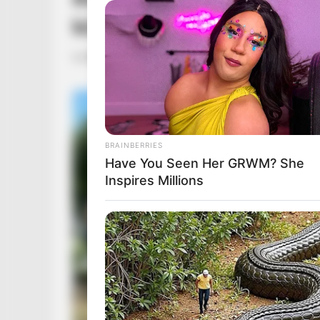
könnyek között mondta 
by
Szerző
•
December 19, 2025
BRAINBERRIES
Have You Seen Her GRWM? She
Inspires Millions