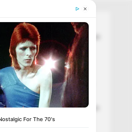
Legutóbbi cikkek
💥 Egyetlen tollvonással százmilliárdokról
döntöttek – hatalmas pénzek sorsáról
született döntés
🚨 Nincs kegyelem: Pataky Attilának
vissza kell fizetnie az NKA-milliókat
⚠️ Reped a TISZA? Kulcsfontosságú
ügyben megy szembe Kapitány István
Magyar Péterrel
💧 A „vízzabáló” akkumulátorgyárak
azonnali leállítását követeli a DK a súlyos
aszály miatt
ostalgic For The 70's
💥 EGYETLEN TOLLVONÁSSAL
SZÁZMILLIÁRDOKRÓL DÖNTÖTTEK