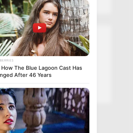
Kategóriák
Friss hírek
Művészek
BERRIES
 How The Blue Lagoon Cast Has
Természet
nged After 46 Years
Történetek
Világ