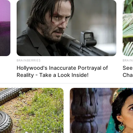
el, hogy mi történt
BRAINBERRIES
BRAIN
Hollywood's Inaccurate Portrayal of
See
Reality - Take a Look Inside!
Cha