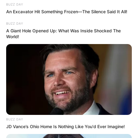
BUZZ DAY
An Excavator Hit Something Frozen—The Silence Said It All!
BUZZ DAY
A Giant Hole Opened Up: What Was Inside Shocked The
World!
BUZZ DAY
JD Vance’s Ohio Home Is Nothing Like You'd Ever Imagine!