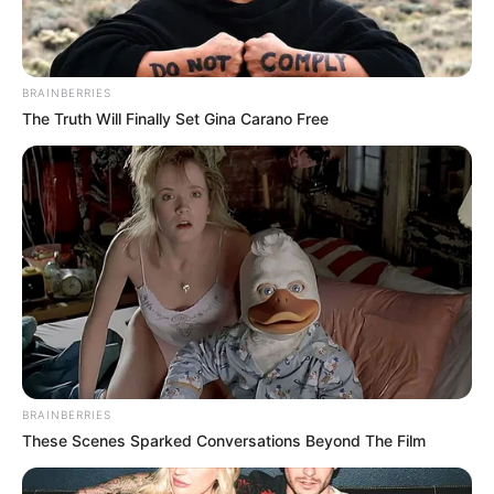
kap. A 75 éves, Kossuth- és Jászai Mari-díjas
művész jelenleg négy különböző gyógyszert szed,
és bár korábban jelezte, hogy nem tervez új
BRAINBERRIES
színdarabokban szerepelni, a színjátszást mégis
The Truth Will Finally Set Gina Carano Free
gyógyító erőnek tartja, ezért továbbra is vállal
szerepeket, sőt két filmprojektben is főszereplő
lesz.
Legutóbb arról érkezett hír, hogy Reviczky Gábor
kórházba került. Az elmúlt napokban szóbeszéd
terjedt arról, hogy egy egészségügyi intézményben
látták, ezt pedig a Coloré újságíróinak
megerősítették.
BRAINBERRIES
These Scenes Sparked Conversations Beyond The Film