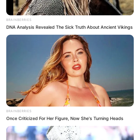
Igaz, most jöttem ki a kórházból, de holnap
BRAINBERRIES
mehetek is vissza
DNA Analysis Revealed The Sick Truth About Ancient Vikings
– mondta, majd arra is reagált, hogy romlott-e az
állapota.
Nem szeretnék erről bővebben nyilatkozni, éppen
elég rémhír terjeng erről
– jelentette ki határozottan.
BRAINBERRIES
Once Criticized For Her Figure, Now She's Turning Heads