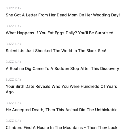
választáson még a Fidesz országos listáján is
szerepelt, később azonban egyfajta
BUZZ DAY
She Got A Letter From Her Dead Mom On Her Wedding Day!
hátországszerepet vállalt férje karrierjében. Már az
első pillanattól kezdve Orbán Viktor legfőbb
BUZZ DAY
támogatójának bizonyult, könyvében a Nagy Imre
What Happens If You Eat Eggs Daily? You'll Be Surprised
újratemetésén elhangzott szenvedélyes Orbán-
BUZZ DAY
beszédre is kitért.
Scientists Just Shocked The World In The Black Sea!
BUZZ DAY
„Június 16-án a temetést, s így Viktor beszédét is a
A Routine Dig Came To A Sudden Stop After This Discovery
Hősök terén, apósomék agárdi hétvégi házában,
BUZZ DAY
ahol akkoriban laktunk, egy recsegő Sokol rádión
Your Birth Date Reveals Who You Were Hundreds Of Years
hallgattam végig. Amikor Viktor vonattal
Ago
hazaérkezett, Ráhelt – első alkalommal – az
BUZZ DAY
anyósomra hagytam, és két etetés között a
He Accepted Death, Then This Animal Did The Unthinkable!
Ladájukba vágva magunkat felrobogtunk a
BUZZ DAY
Kisvigadóbeli esti fogadásra, amelyet Vitányi
Climbers Find A House In The Mountains - Then They Look