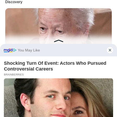
Discovery
BUZZ DAY
Dementia Begins When A Person Says This Sentence!