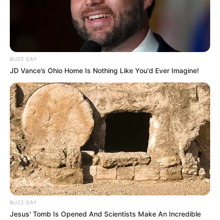
BUZZ DAY
JD Vance’s Ohio Home Is Nothing Like You'd Ever Imagine!
BUZZ DAY
Jesus' Tomb Is Opened And Scientists Make An Incredible