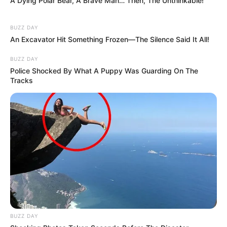
A Dying Polar Bear, A Brave Man… Then, The Unthinkable!
BUZZ DAY
An Excavator Hit Something Frozen—The Silence Said It All!
BUZZ DAY
Police Shocked By What A Puppy Was Guarding On The
Tracks
BUZZ DAY