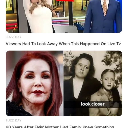
BUZZ DAY
Viewers Had To Look Away When This Happened On Live Tv
BUZZ DAY
60 Years After Elvis' Mother Died Family Knew Something