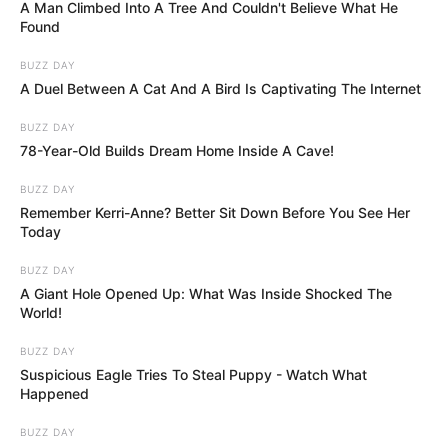
A Man Climbed Into A Tree And Couldn't Believe What He
tudnám csapni.” Majd rögtön hozzá is tette: Orbán
Found
Viktor mindig tudja, mikor jön el ez a helyzet,
BUZZ DAY
ilyenkor visszavonul. Szintén a Story magazinnak
A Duel Between A Cat And A Bird Is Captivating The Internet
árulta el, hogy férjének elsőként kell olvasnia a
Nemzeti Sportot, volt rá példa, hogy ki is vasalta
BUZZ DAY
78-Year-Old Builds Dream Home Inside A Cave!
neki, hogy ropogós legyen.
BUZZ DAY
Sokan találgatták, vajon a gyermeknevelés mellett
Remember Kerri-Anne? Better Sit Down Before You See Her
Today
mivel foglalkozik Lévai Anikó. Egy 2014-es Life.hu-
n megjelenő beszélgetésben elárulta: elvégezte az
BUZZ DAY
A Giant Hole Opened Up: What Was Inside Shocked The
Aranykalászos gazdatanfolyamot, így végre azt
World!
csinálhatja, amit igazán szeret.
BUZZ DAY
Suspicious Eagle Tries To Steal Puppy - Watch What
„Van egy másfél futballpályányi veteményesem,
Happened
ahol sok fajta különlegességet vetünk el, és ezeket
BUZZ DAY
a lányaimmal biomódszerekkel műveljük. Itt a