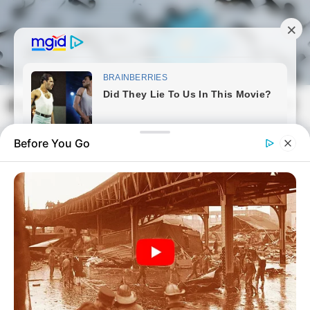
Skip
to
content
Magyarmozaik.com
Mai
Men
Before You Go