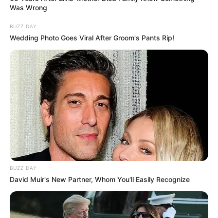
Was Wrong
BUZZ DAY
Wedding Photo Goes Viral After Groom's Pants Rip!
BUZZ DAY
David Muir's New Partner, Whom You'll Easily Recognize