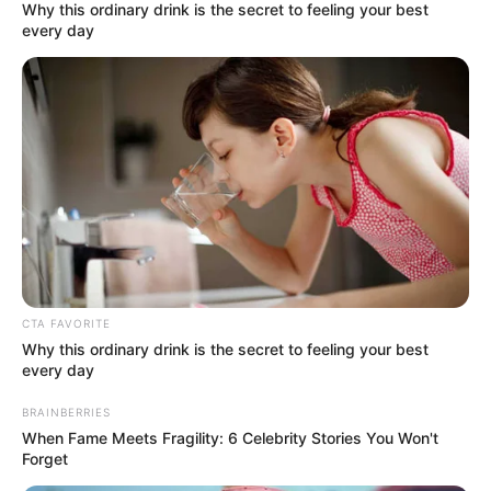
Why this ordinary drink is the secret to feeling your best
nyilvánosság elé, de politikai szerepvállalása
every day
nélkülözhetetlen eleme férje pályafutásának.
„Hogy ha családos ember vagy, nem dönthetsz
egyedül, mert a társadnak, ha nem is áll a
rivaldafényben, éppoly nehéz, mint neked, de az is
lehet, hogy nehezebb. Azért fogadhattam el a ti
megtisztelő bizalmatokat, mert Tőle, a
feleségemtől megkaptam, megszereztem az
engedélyt. Ezért rögtön utánatok neki is köszönetet
CTA FAVORITE
mondok” – mondta a kormányfő tavaly egy, az
Why this ordinary drink is the secret to feeling your best
advent első vasárnapja alkalmából készült
every day
videóban.
BRAINBERRIES
When Fame Meets Fragility: 6 Celebrity Stories You Won't
Forget